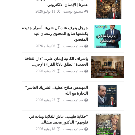
عمرنا | الإدمان الالكتروني
مجتمع بوست
11 يوليو 2026
جوجل يعرف عنك كل شيء.. أسرار جديدة
يكشفها صانع المحتوى رمضان عبد
المقصود
مجتمع بوست
06 يوليو 2026
بإشراف الكاتبة إيمان علي.. "دار الثقافة
الجديدة" تطلق ناديًا للقراءة لإحي...
مجتمع بوست
29 يونيو 2026
المهندس صلاح عطية.. الشريك العاشر"
التجارة مع الله
مجتمع بوست
25 يونيو 2026
"حكاية طبيب.. عاش للغلابة ومات في
قلوبهم" الدكتور محمد مشالى
مجتمع بوست
18 يونيو 2026