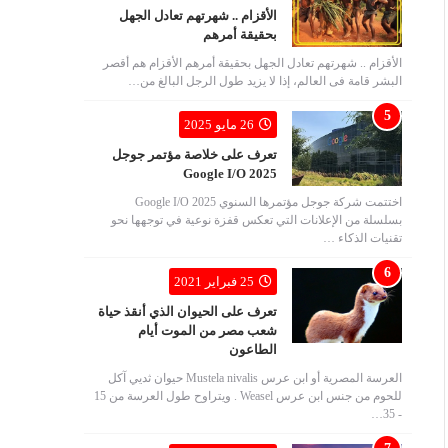
الأقزام .. شهرتهم تعادل الجهل
بحقيقة أمرهم
الأقزام .. شهرتهم تعادل الجهل بحقيقة أمرهم الأقزام هم أقصر
البشر قامة فى العالم، إذا لا يزيد طول الرجل البالغ من…
26 مايو 2025
تعرف على خلاصة مؤتمر جوجل
Google I/O 2025
اختتمت شركة جوجل مؤتمرها السنوي Google I/O 2025
بسلسلة من الإعلانات التي تعكس قفزة نوعية في توجهها نحو
تقنيات الذكاء …
25 فبراير 2021
تعرف على الحيوان الذي أنقذ حياة
شعب مصر من الموت أيام
الطاعون
العرسة المصرية أو ابن عرس Mustela nivalis حيوان ثديي آكل
للحوم من جنس ابن عرس Weasel . ويتراوح طول العرسة من 15
- 35…