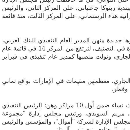
ندية رينوكا جاغتياني، على المركز الثاني، والرئيس
اتية هناء الرستماني، على المركز الثالث، منذ قائمة
ئمة، وجوها جديدة منهن المدير العام التنفيذي للبنك العربي،
الأردنية رندة الصادق، التي حققت أكبر قفزة في التصنيف، لترتفع من المركز 14 في قائمة عام
م الجاري، وتولت منصبها كمدير عام تنفيذي في فبراير
 العام الجاري، معظمهن مقيمات في الإمارات بواقع ثماني
 وقطر.
ومن بين المشاركات الجديدات، صنفت ثلاث نساء ضمن أول 10 مراكز وهن: الرئيس التنفيذي
رات، مريم السويدي، ورئيس مجلس إدارة "مجموعة
 مجلس الإدارة لشركة "أموال"، والمؤسس والرئيس
لوعب"، هنادي بنت ناصر آل ثاني.