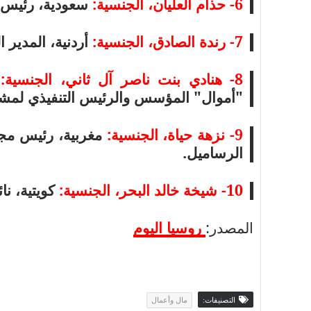
6- حذام العليان، الجنسية:
سعودية، رئيس م
7- رندة الصادق، الجنسية:
أردنية، المدير ا
8- هنادي بنت ناصر آل ثاني، الجنسية:
ق
"أموال" المؤسس والرئيس التنفيذي لمشر
9- نزهة حياة، الجنسية:
مغربية، رئيس مجلس
الرساميل.
10- شيخة خالد البحر، الجنسية:
كويتية، نا
المصدر:
روسيا اليوم
التصنيفات:
مال وأعمال