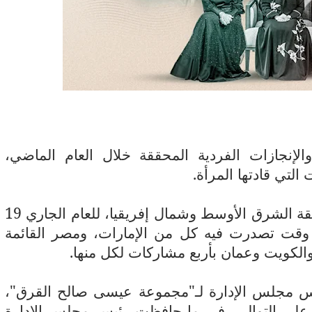
11 يوليو 2026
 لما التكنولوجيا تسحب
الكتروني
لإنجازات الفردية المحققة خلال العام الماضي،
التي قادتها المرأة.
وتضم قائمة أقوى 50 سيدة أعمال في منطقة الشرق الأوسط وشمال إفريقيا، للعام الجاري 19
لن في 17 قطاعا، في وقت تصدرت فيه كل من الإمارات، ومصر القائمة
الكويت وعمان بأربع مشاركات لكل منها.
ئيس مجلس الإدارة لـ"مجموعة عيسى صالح القرق"،
لث على التوالي، في ما حافظت رئيس مجلس الإدارة