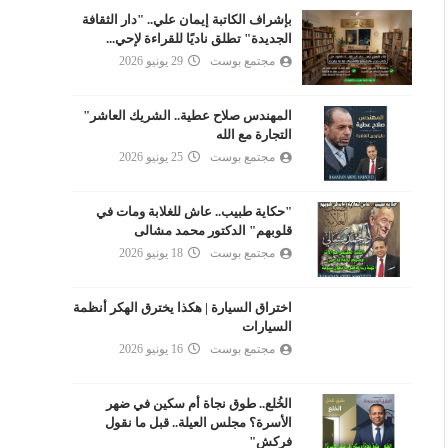
بإشراف الكاتبة إيمان علي.. "دار الثقافة
الجديدة" تطلق ناديًا للقراءة لإحي...
مجتمع بوست
29 يونيو 2026
المهندس صلاح عطية.. الشريك العاشر"
التجارة مع الله
مجتمع بوست
25 يونيو 2026
"حكاية طبيب.. عاش للغلابة ومات في
قلوبهم" الدكتور محمد مشالى
مجتمع بوست
18 يونيو 2026
اختراق السيارة | هكذا يخترق الهكر أنظمة
السيارات
مجتمع بوست
16 يونيو 2026
الخُلع.. طوق نجاة أم سكين في ضهر
الأسرة؟ مجلس العيلة.. قبل ما نقول
فركش"