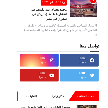
08 فبراير 2021
محمد هشام عبية يكشف سر
انتشار circle k (سيركل كي
ستورز) في مصر
الانتشار المفاجئ والسريع لسلسلة كافيهات ومتاجر circle k
الشهور الأخيرة في شوارع القاهرة وتحت كباريها المستحدثة، بل
ود…
تواصل معنا
100K
100K
معجب
متابع
100K
100k
متابع
مشترك
أحدث المقالات
الأكثر زيارة
التعليقات
مصيدة الشاشات.. لما التكنولوجيا تسحب