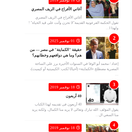
18 نوفمبر 2019
أغاني الأفراح في الريف المصري
أغاني الأفراح في الريف المصري
تقول الحكمة الفرعونية القديمة"لا تحزن وأنت على قيد الحياة" !
ولهذا ا…
01 نوفمبر 2025
حقيقة "الكمايتة" في مصر — من
هم؟ وما هي دوافعهم وخطابهم؟
إعداد / محمد أبو الوفا في السنوات الأخيرة برز على الساحة
المصرية مصطلح «الكمايتة» (أحيانًا تُكتب: الكيميتية أو كيميت)،
…
18 نوفمبر 2019
40 أربعون
40 أربعون فى تقديمه لهذا الكتاب
يقول المؤلف: الله تبارك وتعالى لا يريد منا الكمال، ولكنه يريد
منا السعي ال…
18 نوفمبر 2019