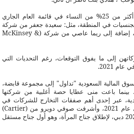
وبحسب "فوربس الشرق الأوسط" تقود أكثر من 25% من النساء في قائمة العام الجاري
الجنسيات في المنطقة، مثل: سعيدة جعفر من شركة
، إضافة إلى ريما عاصي من شركة (
McKinsey &
تهن إلى ما يفوق التوقعات، رغم التحديات التي
م 2021.
ق المالية السعودية "تداول" إلى مجموعة قابضة،
. بينما باعت منى عطايا حصة أغلبية من شركتها
ية، عبر إحدى أهم صفقات التخارج للشركات في
يرو من (
Cartier
)
على تعاون شركة المجوهرات مع إكسبو 2020 دبي، لإطلاق جناح المرأة، وهو أول جناح مستقل