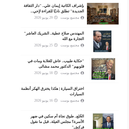
بإشراف الكاتبة إيمان علي.. "دار الثقافة
الجديدة" تطلق ناديًا للقراءة لإحي...
مجتمع بوست
29 يونيو 2026
المهندس صلاح عطية.. الشريك العاشر"
التجارة مع الله
مجتمع بوست
25 يونيو 2026
"حكاية طبيب.. عاش للغلابة ومات في
قلوبهم" الدكتور محمد مشالى
مجتمع بوست
18 يونيو 2026
اختراق السيارة | هكذا يخترق الهكر أنظمة
السيارات
مجتمع بوست
16 يونيو 2026
الخُلع.. طوق نجاة أم سكين في ضهر
الأسرة؟ مجلس العيلة.. قبل ما نقول
فركش"