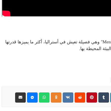
الجدير بالذكر، أن طائر القيثارة ينتمي لعائلة "Menuridae" وهي فصيلة تعيش في أستراليا، أكثر ما يميزها قدرتها
بيئة المحيطة بها.