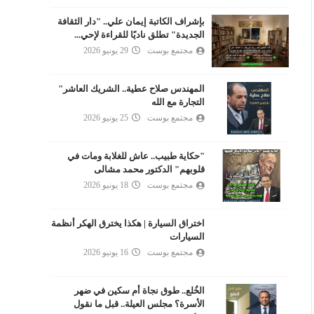
بإشراف الكاتبة إيمان علي.. "دار الثقافة
الجديدة" تطلق ناديًا للقراءة لإحي...
مجتمع بوست
29 يونيو 2026
المهندس صلاح عطية.. الشريك العاشر"
التجارة مع الله
مجتمع بوست
25 يونيو 2026
"حكاية طبيب.. عاش للغلابة ومات في
قلوبهم" الدكتور محمد مشالى
مجتمع بوست
18 يونيو 2026
اختراق السيارة | هكذا يخترق الهكر أنظمة
السيارات
مجتمع بوست
16 يونيو 2026
الخُلع.. طوق نجاة أم سكين في ضهر
الأسرة؟ مجلس العيلة.. قبل ما نقول