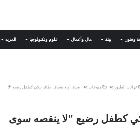
ة وفنون
بيئة
مال وأعمال
علوم وتكنولوجيا
المزيد
غرائب الطيور
منوعات
صدق أو لا تصدق.. طائر يبكي كطفل رضيع "لا
بكي كطفل رضيع "لا ينقصه سوى