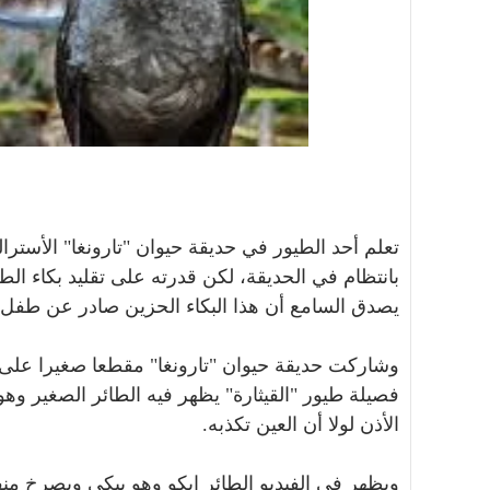
تعلم أحد الطيور في حديقة حيوان "تارونغا" الأستر
بانتظام في الحديقة، لكن قدرته على تقليد بكاء ال
يصدق السامع أن هذا البكاء الحزين صادر عن طفل.
وشاركت حديقة حيوان "تارونغا" مقطعا صغيرا على 
فصيلة طيور "القيثارة" يظهر فيه الطائر الصغير و
الأذن لولا أن العين تكذبه.
ويظهر في الفيديو الطائر إيكو وهو يبكي ويصرخ م