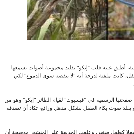
الية، أطلق عليه قلب "إيكو" تقليد مجموعة أصوات يسمعها
طفل، كانت ملفتة لدرجة أنه "لا ينقصه سوى الدموع" لكي
صفحتها الرسمية في "فيسبوك" لقيام الطائر "إيكو" وهو من
هو يقلد صوت بكاء الطفل بشكل مذهل ورائع، تكاد أن تصدقه
نفعلا كطفل صغير، وعلقت الحديقة على المنشور موضحة أن