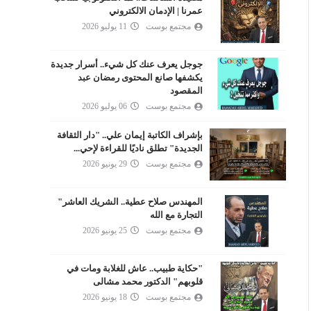
عمرنا | الإدمان الالكتروني
مجتمع بوست
11 يوليو 2026
جوجل يعرف عنك كل شيء.. أسرار جديدة
يكشفها صانع المحتوى رمضان عبد
المقصود
مجتمع بوست
06 يوليو 2026
بإشراف الكاتبة إيمان علي.. "دار الثقافة
الجديدة" تطلق ناديًا للقراءة لإحي...
مجتمع بوست
29 يونيو 2026
المهندس صلاح عطية.. الشريك العاشر"
التجارة مع الله
مجتمع بوست
25 يونيو 2026
"حكاية طبيب.. عاش للغلابة ومات في
قلوبهم" الدكتور محمد مشالى
مجتمع بوست
18 يونيو 2026