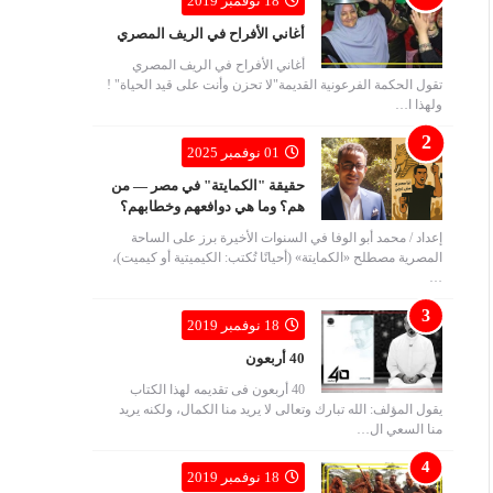
18 نوفمبر 2019
أغاني الأفراح في الريف المصري
أغاني الأفراح في الريف المصري
تقول الحكمة الفرعونية القديمة"لا تحزن وأنت على قيد الحياة" !
ولهذا ا…
01 نوفمبر 2025
حقيقة "الكمايتة" في مصر — من
هم؟ وما هي دوافعهم وخطابهم؟
إعداد / محمد أبو الوفا في السنوات الأخيرة برز على الساحة
المصرية مصطلح «الكمايتة» (أحيانًا تُكتب: الكيميتية أو كيميت)،
…
18 نوفمبر 2019
40 أربعون
40 أربعون فى تقديمه لهذا الكتاب
يقول المؤلف: الله تبارك وتعالى لا يريد منا الكمال، ولكنه يريد
منا السعي ال…
18 نوفمبر 2019