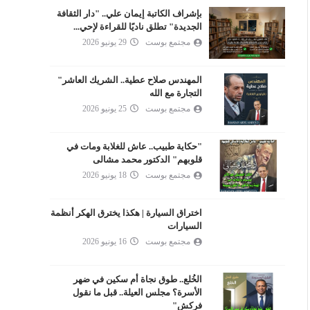
بإشراف الكاتبة إيمان علي.. "دار الثقافة
الجديدة" تطلق ناديًا للقراءة لإحي...
مجتمع بوست
29 يونيو 2026
المهندس صلاح عطية.. الشريك العاشر"
التجارة مع الله
مجتمع بوست
25 يونيو 2026
"حكاية طبيب.. عاش للغلابة ومات في
قلوبهم" الدكتور محمد مشالى
مجتمع بوست
18 يونيو 2026
اختراق السيارة | هكذا يخترق الهكر أنظمة
السيارات
مجتمع بوست
16 يونيو 2026
الخُلع.. طوق نجاة أم سكين في ضهر
الأسرة؟ مجلس العيلة.. قبل ما نقول
فركش"