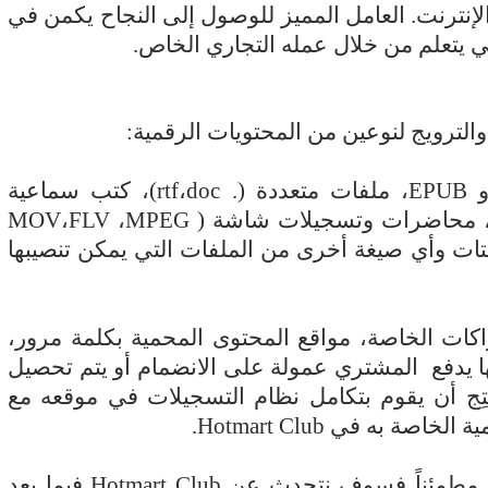
 الإنترنت. العامل المميز للوصول إلى النجاح يكمن في
 كي يتعلم من خلال عمله التجاري الخاص.
الترويج لنوعين من المحتويات الرقمية:
و
EPUB
، ملفات متعددة (.
doc
،
rtf
)، كتب سماعية
ة، محاضرات وتسجيلات شاشة (
MPEG
،
FLV
،
MOV
ات وأي صيغة أخرى من الملفات التي يمكن تنصيبها
راكات الخاصة، مواقع المحتوى المحمية بكلمة مرور،
 يدفع
المشتري عمولة على الانضمام أو يتم تحصيل
تِج أن يقوم بتكامل نظام التسجيلات في موقعه مع
مية الخاصة به في
Hotmart Club
.
قَ مطمئناً فسوف نتحدث عن
Hotmart Club
فيما بعد