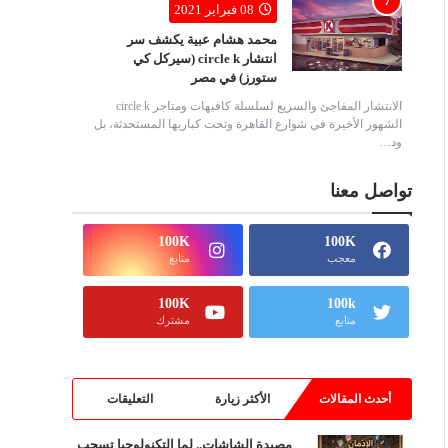
08 فبراير 2021
محمد هشام عبية يكشف سر
انتشار circle k (سيركل كي
ستورز) في مصر
الانتشار المفاجئ والسريع لسلسلة كافيهات ومتاجر circle k
الشهور الأخيرة في شوارع القاهرة وتحت كباريها المستحدثة، بل
ود…
تواصل معنا
100K
100K
معجب
متابع
100K
100k
متابع
مشترك
أحدث المقالات
الأكثر زيارة
التعليقات
مصيدة الشاشات.. لما التكنولوجيا تسحب