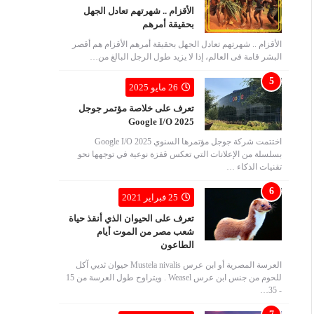
الأقزام .. شهرتهم تعادل الجهل
بحقيقة أمرهم
الأقزام .. شهرتهم تعادل الجهل بحقيقة أمرهم الأقزام هم أقصر
البشر قامة فى العالم، إذا لا يزيد طول الرجل البالغ من…
26 مايو 2025
تعرف على خلاصة مؤتمر جوجل
Google I/O 2025
اختتمت شركة جوجل مؤتمرها السنوي Google I/O 2025
بسلسلة من الإعلانات التي تعكس قفزة نوعية في توجهها نحو
تقنيات الذكاء …
25 فبراير 2021
تعرف على الحيوان الذي أنقذ حياة
شعب مصر من الموت أيام
الطاعون
العرسة المصرية أو ابن عرس Mustela nivalis حيوان ثديي آكل
للحوم من جنس ابن عرس Weasel . ويتراوح طول العرسة من 15
- 35…