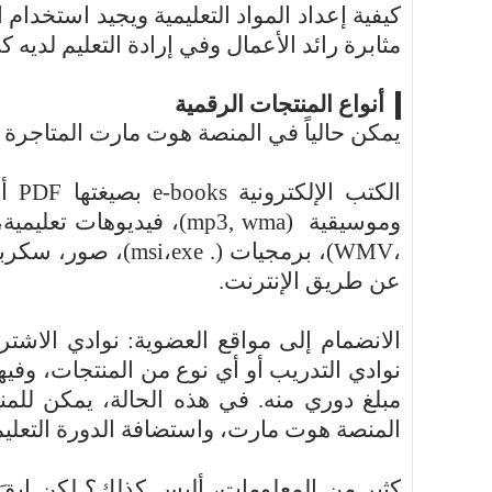
كيفية إعداد المواد التعليمية ويجيد استخدام
مثابرة رائد الأعمال وفي إرادة التعليم لديه
أنواع المنتجات الرقمية
يمكن حالياً في المنصة هوت مارت المتاجرة و
الكتب الإلكترونية
e-books
بصيغتها
PDF
أ
وموسيقية
(
mp3, wma
)، فيديوهات تعليمي
،
WMV
)، برمجيات (.
exe
،
msi
)، صور، سكربت
عن طريق الإنترنت.
الانضمام إلى مواقع العضوية: نوادي الاشت
نوادي التدريب أو أي نوع من المنتجات، وفيها
مبلغ دوري منه. في هذه الحالة، يمكن للمن
المنصة هوت مارت، واستضافة الدورة التعلي
كثير من المعلومات، أليس كذلك؟ لكن اب