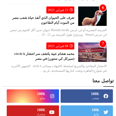
25 فبراير 2021
تعرف على الحيوان الذي أنقذ حياة شعب مصر
من الموت أيام الطاعون
العرسة المصرية أو ابن عرس Mustela nivalis حيوان ثديي آكل للحوم من جنس
ابن عرس Weasel . ويتراوح طول العرسة من 15 - 35…
08 فبراير 2021
محمد هشام عبية يكشف سر انتشار circle k
(سيركل كي ستورز) في مصر
الانتشار المفاجئ والسريع لسلسلة كافيهات ومتاجر circle k الشهور الأخيرة
في شوارع القاهرة وتحت كباريها المستحدثة، بل ود…
تواصل معنا
100K
100K
معجب
متابع
100K
100k
متابع
مشترك