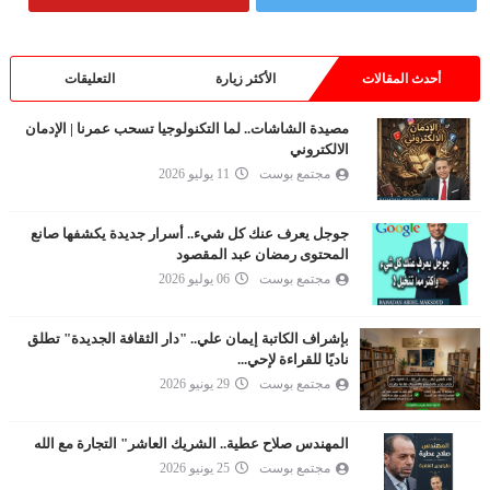
أحدث المقالات
الأكثر زيارة
التعليقات
مصيدة الشاشات.. لما التكنولوجيا تسحب عمرنا | الإدمان
الالكتروني
مجتمع بوست
11 يوليو 2026
جوجل يعرف عنك كل شيء.. أسرار جديدة يكشفها صانع
المحتوى رمضان عبد المقصود
مجتمع بوست
06 يوليو 2026
بإشراف الكاتبة إيمان علي.. "دار الثقافة الجديدة" تطلق
ناديًا للقراءة لإحي...
مجتمع بوست
29 يونيو 2026
المهندس صلاح عطية.. الشريك العاشر" التجارة مع الله
مجتمع بوست
25 يونيو 2026