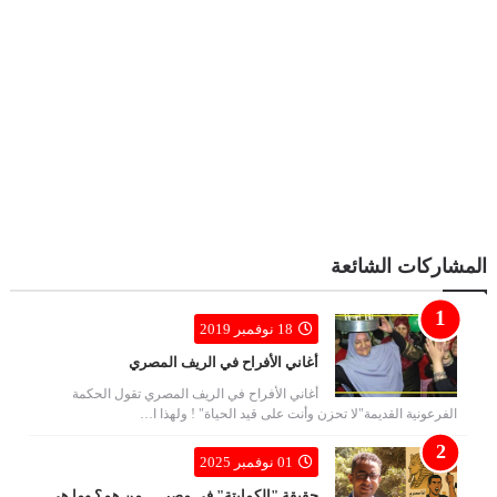
المشاركات الشائعة
18 نوفمبر 2019
أغاني الأفراح في الريف المصري
أغاني الأفراح في الريف المصري تقول الحكمة
الفرعونية القديمة"لا تحزن وأنت على قيد الحياة" ! ولهذا ا…
01 نوفمبر 2025
حقيقة "الكمايتة" في مصر — من هم؟ وما هي