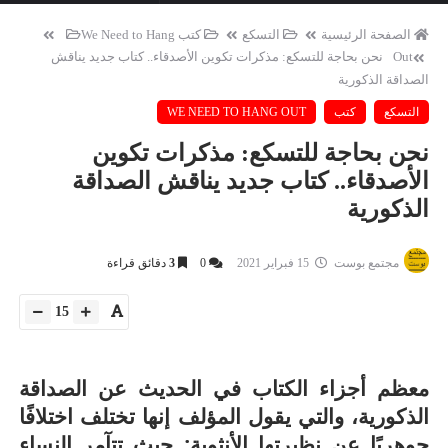
الصفحة الرئيسية
التسكع
كتب
We Need to Hang
Out
نحن بحاجة للتسكع: مذكرات تكوين الأصدقاء.. كتاب جديد يناقش
الصداقة الذكورية
التسكع
كتب
WE NEED TO HANG OUT
نحن بحاجة للتسكع: مذكرات تكوين
الأصدقاء.. كتاب جديد يناقش الصداقة
الذكورية
مجتمع بوست
15 فبراير 2021
0
3
دقائق قراءة
15
معظم أجزاء الكتاب في الحديث عن الصداقة
الذكورية، والتي يقول المؤلف إنها تختلف اختلافًا
جوهريًا عن نظيرتها الأنثوية: حيث تتآمر النساء