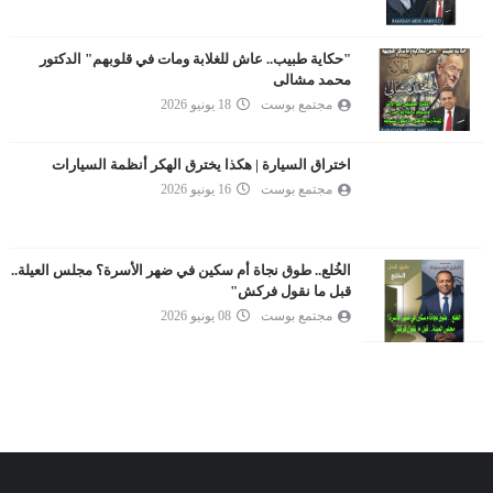
"حكاية طبيب.. عاش للغلابة ومات في قلوبهم" الدكتور
محمد مشالى
مجتمع بوست
18 يونيو 2026
اختراق السيارة | هكذا يخترق الهكر أنظمة السيارات
مجتمع بوست
16 يونيو 2026
الخُلع.. طوق نجاة أم سكين في ضهر الأسرة؟ مجلس العيلة..
قبل ما نقول فركش"
مجتمع بوست
08 يونيو 2026