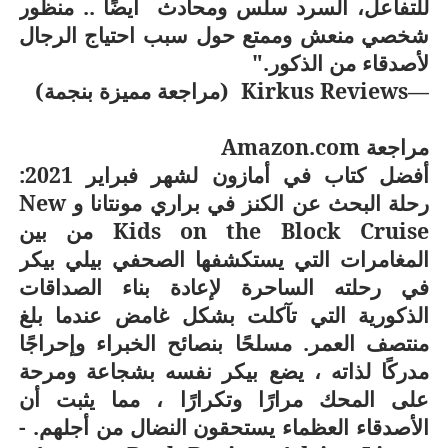
للتفاعل، السرد سلس ومحادث
أيضًا .. منظور
شخصي منعش وممتع حول سبب احتياج الرجال
لأصدقاء من الذكور."
—
Kirkus Reviews
(مراجعة مميزة بنجمة)
مراجعة
Amazon.com
أفضل كتاب في أمازون لشهر فبراير 2021:
رحلة البحث عن الكنز في براري مونتانا و
New
Kids on the Block Cruise
من بين
المغامرات التي يستكشفها الصحفي بيلي بيكر
في رحلته الساحرة لإعادة بناء الصداقات
الذكورية التي تآكلت بشكل غامض عندما بلغ
منتصف العمر. مسلحًا بنصائح الخبراء وإحراجًا
مدركًا لذاته ، يضع بيكر نفسه بشجاعة ومرحة
على المحك مرارًا وتكرارًا ، مما يثبت أن
الأصدقاء العظماء يستحقون النضال من أجلهم. -