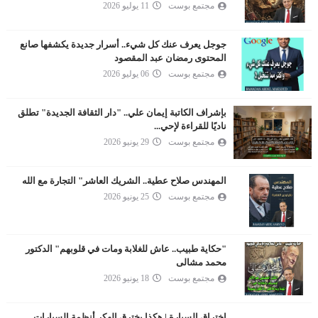
مجتمع بوست
11 يوليو 2026
جوجل يعرف عنك كل شيء.. أسرار جديدة يكشفها صانع
المحتوى رمضان عبد المقصود
مجتمع بوست
06 يوليو 2026
بإشراف الكاتبة إيمان علي.. "دار الثقافة الجديدة" تطلق
ناديًا للقراءة لإحي...
مجتمع بوست
29 يونيو 2026
المهندس صلاح عطية.. الشريك العاشر" التجارة مع الله
مجتمع بوست
25 يونيو 2026
"حكاية طبيب.. عاش للغلابة ومات في قلوبهم" الدكتور
محمد مشالى
مجتمع بوست
18 يونيو 2026
اختراق السيارة | هكذا يخترق الهكر أنظمة السيارات