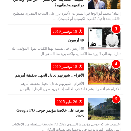
دوافعهم وخطابهم؟
إعداد / محمد أبو الوفا في السنوات الأخيرة برز على الساحة المصرية مصطلح
«الكمايتة» (أحيانًا تُكتب: الكيميتية أو كيميت)، …
18 نوفمبر 2019
40 أربعون
40 أربعون فى تقديمه لهذا الكتاب يقول المؤلف: الله
تبارك وتعالى لا يريد منا الكمال، ولكنه يريد منا السعي ال…
18 نوفمبر 2019
الأقزام .. شهرتهم تعادل الجهل بحقيقة أمرهم
الأقزام .. شهرتهم تعادل الجهل بحقيقة أمرهم
الأقزام هم أقصر البشر قامة فى العالم، إذا لا يزيد طول الرجل البالغ من…
26 مايو 2025
تعرف على خلاصة مؤتمر جوجل Google I/O
2025
اختتمت شركة جوجل مؤتمرها السنوي Google I/O 2025 بسلسلة من الإعلانات
التي تعكس قفزة نوعية في توجهها نحو تقنيات الذكاء …