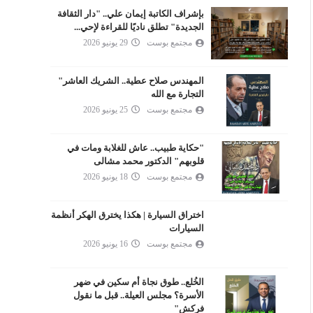
بإشراف الكاتبة إيمان علي.. "دار الثقافة
الجديدة" تطلق ناديًا للقراءة لإحي...
مجتمع بوست
29 يونيو 2026
المهندس صلاح عطية.. الشريك العاشر"
التجارة مع الله
مجتمع بوست
25 يونيو 2026
"حكاية طبيب.. عاش للغلابة ومات في
قلوبهم" الدكتور محمد مشالى
مجتمع بوست
18 يونيو 2026
اختراق السيارة | هكذا يخترق الهكر أنظمة
السيارات
مجتمع بوست
16 يونيو 2026
الخُلع.. طوق نجاة أم سكين في ضهر
الأسرة؟ مجلس العيلة.. قبل ما نقول
فركش"