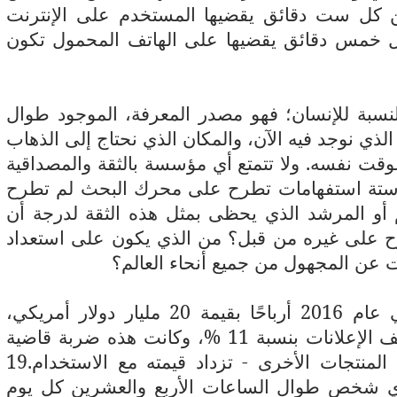
16 دقيقة واحدة من كل ست دقائق يقضيها المستخدم على الإنترنت
ل خمس دقائق يقضيها على الهاتف المحمول تكون
نسبة للإنسان؛ فهو مصدر المعرفة، الموجود طوال
الذي نوجد فيه الآن، والمكان الذي نحتاج إلى الذهاب
لوقت نفسه. ولا تتمتع أي مؤسسة بالثقة والمصداقية
ل ستة استفهامات تطرح على محرك البحث لم تطرح
 العالم أو المرشد الذي يحظى بمثل هذه الثقة لدرجة أن
رح على غيره من قبل؟ من الذي يكون على استعداد
ت عن المجهول من جميع أنحاء العالم؟
حققت جوجل التابعة لمؤسسة ألفابت في عام 2016 أرباحًا بقيمة 20 مليار دولار أمريكي،
وزادت العائدات بنسبة 23 %، وقللت تكاليف الإعلانات بنسبة 11 %، وكانت هذه ضربة قاضية
للمنافسين. وجوجل - على النقيض لغالبية المنتجات الأخرى - تزداد قيمته مع الاستخدام.19
ي شخص طوال الساعات الأربع والعشرين كل يوم