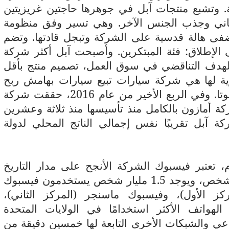
بية. وتشبع منتجات آبل في جوهرها حاجتين غريزيتين
حاني وجذب الجنس الآخر. وهي تسير وفق منظومة
فى هالة قدسية على الشركة وتبجل قادتها. وتضم
الإطلاق: فئة المبتكرين. وأصبحت آبل أكثر شركة
الهدف التناقضي في سوق العمل، تصميم منتج بأقل
ر.6 والصورة الموازية لها هي شركة سيارات تبيع سيارات بهامش ربح
سيارات الفيراري وكميات إنتاج كشركة تويوتا. وفي الربع الأخير من عام 2016، حققت شركة
 أمازون بالكامل منذ تأسيسها منذ ثلاثة وعشرين
نقدية لشركة آبل تقريبًا نفس إجمالي الناتج المحلي لدولة
 تعتبر فيسبوك الشركة الأنجح على مدار التاريخ
الإنساني. يبلغ عدد سكان العالم 7.5 مليار شخص، ويوجد 1.5 مليار شخص يستخدمون فيسبوك
سبوك (المركز الأول)، وفيسبوك ماسنجر (المركز الثاني)،
لهواتف الأكثر استخدامًا في الولايات المتحدة
الاجتماعي والشبكات الأخرى التابعة لها خمسين دقيقة من