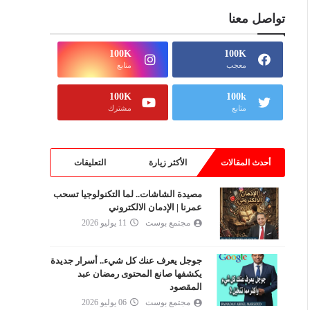
تواصل معنا
100K
100K
معجب
متابع
100K
100k
متابع
مشترك
أحدث المقالات
الأكثر زيارة
التعليقات
مصيدة الشاشات.. لما التكنولوجيا تسحب
عمرنا | الإدمان الالكتروني
مجتمع بوست
11 يوليو 2026
جوجل يعرف عنك كل شيء.. أسرار جديدة
يكشفها صانع المحتوى رمضان عبد
المقصود
مجتمع بوست
06 يوليو 2026