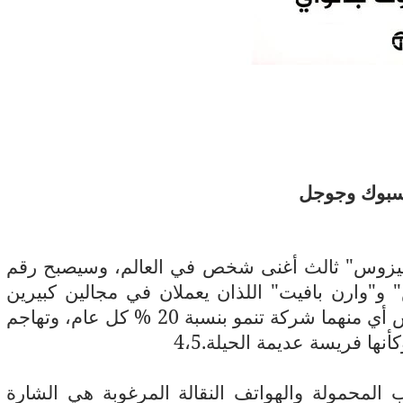
فيسبوك وجوجل
بيزوس" ثالث أغنى شخص في العالم، وسيصبح رقم
س" و"وارن بافيت" اللذان يعملان في مجالين كبيرين
(برامج الحاسوب والتأمينات)، ولكن لا يترأس أي منهما شركة تنمو بنسبة 20 % كل عام، وتهاجم
ها فريسة عديمة الحيلة.4،5
ب المحمولة والهواتف النقالة المرغوبة هي الشارة