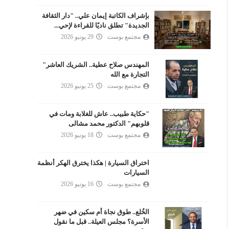
بإشراف الكاتبة إيمان علي.. "دار الثقافة
الجديدة" تطلق ناديًا للقراءة لإحي...
مجتمع بوست
29 يونيو 2026
المهندس صلاح عطية.. الشريك العاشر"
التجارة مع الله
مجتمع بوست
25 يونيو 2026
"حكاية طبيب.. عاش للغلابة ومات في
قلوبهم" الدكتور محمد مشالى
مجتمع بوست
18 يونيو 2026
اختراق السيارة | هكذا يخترق الهكر أنظمة
السيارات
مجتمع بوست
16 يونيو 2026
الخُلع.. طوق نجاة أم سكين في ضهر
الأسرة؟ مجلس العيلة.. قبل ما نقول