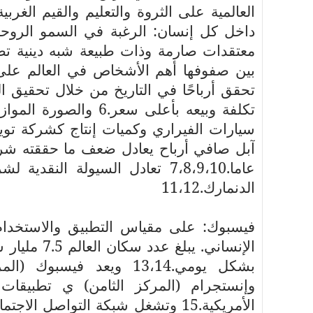
العالمية على الثروة والتعليم والقيم الغر
داخل كل إنسان: الرغبة في السمو الرو
معتقدات صارمة وذات طبيعة شبه دينية تض
بين صفوفها أهم الأشخاص في العالم على 
تحقق أرباحًا في التاريخ من خلال تحقيق 
تكلفة وبيعه بأعلى سع
آبل صافي أرباح يعادل ضعف ما حققته شركة
عاما.7،8،9،10 تعادل السيولة ال
الدنمارك.11،12
فيسبوك: على مقياس التطبيق والاستخدام،
بشكل يومي.13،14 ويعد في
وإنستجرام (المركز الثامن) ي تطبيقات ا
الأمريكية.15 وتشغل شبكة التواصل 