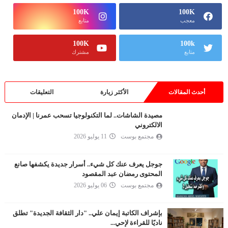
100K
100K
معجب
متابع
100K
100k
متابع
مشترك
أحدث المقالات
الأكثر زيارة
التعليقات
مصيدة الشاشات.. لما التكنولوجيا تسحب عمرنا | الإدمان
الالكتروني
مجتمع بوست
11 يوليو 2026
جوجل يعرف عنك كل شيء.. أسرار جديدة يكشفها صانع
المحتوى رمضان عبد المقصود
مجتمع بوست
06 يوليو 2026
بإشراف الكاتبة إيمان علي.. "دار الثقافة الجديدة" تطلق
ناديًا للقراءة لإحي...