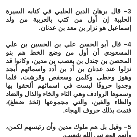
3– قال برهان الدين الحلبي في كتابه السيرة
الحلبية إن أول من كتب بالعربية من ولد
إسماعيل هو نزار بن معد بن عدنان.
4– قال أبو الحسن علي بن الحسين بن علي
المسعودي أن أول من وضع الخط هم بنو
المحصن بن جندل بن يعصب بن مدين، وكانوا قد
نزلوا عند عدنان بن أد بن أدد واسمائهم أبجد
وهوز وحطى وكلمن وسعفص وقرشت، فلما
وجدوا حروفًا ليست في اسمائهم ألحقوا بها
وسموها الروادف وهي الثاء والخاء والذال والضاد
والظاء والغين، والتي مجموعها (ثخذ ضظغ)،
فتمت بذلك حروف الهجاء.
5– وقيل بل هم ملوك مدين وأن رئيسهم لكمن،
وأنهم قوم نبي الله شعيب.