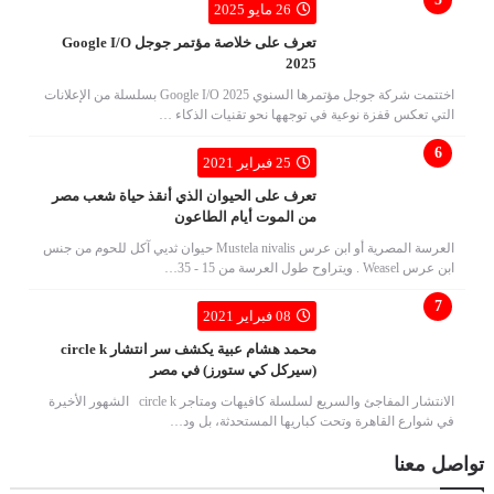
26 مايو 2025
تعرف على خلاصة مؤتمر جوجل Google I/O
2025
اختتمت شركة جوجل مؤتمرها السنوي Google I/O 2025 بسلسلة من الإعلانات
التي تعكس قفزة نوعية في توجهها نحو تقنيات الذكاء …
25 فبراير 2021
تعرف على الحيوان الذي أنقذ حياة شعب مصر
من الموت أيام الطاعون
العرسة المصرية أو ابن عرس Mustela nivalis حيوان ثديي آكل للحوم من جنس
ابن عرس Weasel . ويتراوح طول العرسة من 15 - 35…
08 فبراير 2021
محمد هشام عبية يكشف سر انتشار circle k
(سيركل كي ستورز) في مصر
الانتشار المفاجئ والسريع لسلسلة كافيهات ومتاجر circle k الشهور الأخيرة
في شوارع القاهرة وتحت كباريها المستحدثة، بل ود…
تواصل معنا