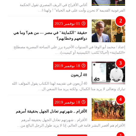
أغاني الأفراح في الريف المصري تقول الحكمة
الفرعونية القديمة"لا تحزن وأنت على قيد الحياة" ! ولهذا ا…
01 نوفمبر 2025
حقيقة "الكمايتة" في مصر — من هم؟ وما هي
دوافعهم وخطابهم؟
إعداد / محمد أبو الوفا في السنوات الأخيرة برز على الساحة المصرية مصطلح
«الكمايتة» (أحيانًا تُكتب: الكيميتية أو كيميت)، …
18 نوفمبر 2019
40 أربعون
40 أربعون فى تقديمه لهذا الكتاب يقول المؤلف: الله
تبارك وتعالى لا يريد منا الكمال، ولكنه يريد منا السعي ال…
18 نوفمبر 2019
الأقزام .. شهرتهم تعادل الجهل بحقيقة أمرهم
الأقزام .. شهرتهم تعادل الجهل بحقيقة أمرهم
الأقزام هم أقصر البشر قامة فى العالم، إذا لا يزيد طول الرجل البالغ من…