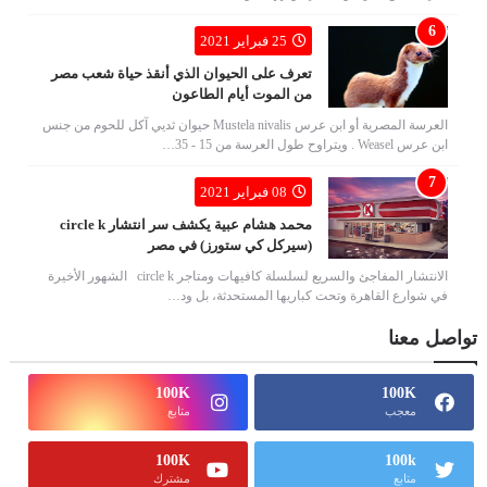
25 فبراير 2021
تعرف على الحيوان الذي أنقذ حياة شعب مصر
من الموت أيام الطاعون
العرسة المصرية أو ابن عرس Mustela nivalis حيوان ثديي آكل للحوم من جنس
ابن عرس Weasel . ويتراوح طول العرسة من 15 - 35…
08 فبراير 2021
محمد هشام عبية يكشف سر انتشار circle k
(سيركل كي ستورز) في مصر
الانتشار المفاجئ والسريع لسلسلة كافيهات ومتاجر circle k الشهور الأخيرة
في شوارع القاهرة وتحت كباريها المستحدثة، بل ود…
تواصل معنا
100K
100K
معجب
متابع
100K
100k
متابع
مشترك