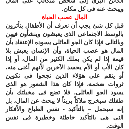
الكائن البرئ إلى شخص متكالب على المال
ويبحث عنه فى كل مكان.
المال عصب الحياة
قبل كل شئ يجب أن نعرف أن الأطفال يتأثرون
بالوسط الاجتماعى الذى يعيشون وينشأون فيهن
وبالتالى فإذا كان الجو العائلى يسوده الإعتقاد بأن
المال هو عصب الحياة، وأن الإنسان يعيش بلا
قيمة إذا لم يكن يملك الكثير من المال، أو إذا
كان الأب أو الأم يحسد الآخرين لأنهم أغنى منه،
أو ينقم على هؤلاء الذين نجحوا فى تكوين
ثروات ضخمة، فإذا كان هذا الشعور هو الذى
يسود الجو العائلى، فلا تضع فى مخيلتك بأن
طفلك سيخرج ملاكاً بريئاً لا يبحث عن المال، بل
إنه سيحمل – بالتأكيد - نفس الطباع والأفكار
التى هى بالتأكيد خاطئة وخطيرة فى نفس
الوقت.