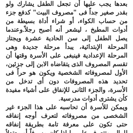
بعدها يجب عليها أن تجعل الطفل يشارك ولو
بقدر صغير جداً فى "مصروف البيت" كدفع جزء
من حساب الكواء، أو شراء أداة بسيطة من
أدوات المطبخ ، ليشعر أنه أصبح رجلاً.
وعندما
يصل الطفل إلى سن الحادية عشرة ويجتاز
المرحلة الإبتدائية، يبدأ مرحلة جديدة وهى
المرحلة الإعدادية فينبغى على الأسرة وقتها أن
تقسم المصروف الذى يتقاضاه الابن إلى جزئين،
الأول لمصروفاته الشخصية ويكون هو حراً فى
تحديد هذه المصروفات دون أى تدخل من
الأسرة، والجزء الثانى للإنفاق على أشياء مفيدة
كأن يشترى أدوات مدرسية.
ويمكن للأسرة أن تحاسبه على هذا الجزء غير
الشخصى من مصروفاته لتعرف أوجه إنفاقه
حتى تكون على معرفة تامة بطريقة إنفاقه
للمال، وتتعرف على ما إذا كان مسرفاً أو معتدلاً