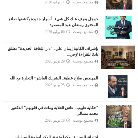
مجتمع بوست
11 يوليو 2026
جوجل يعرف عنك كل شيء.. أسرار جديدة يكشفها صانع
المحتوى رمضان عبد المقصود
مجتمع بوست
06 يوليو 2026
بإشراف الكاتبة إيمان علي.. "دار الثقافة الجديدة" تطلق
ناديًا للقراءة لإحي...
مجتمع بوست
29 يونيو 2026
المهندس صلاح عطية.. الشريك العاشر" التجارة مع الله
مجتمع بوست
25 يونيو 2026
"حكاية طبيب.. عاش للغلابة ومات في قلوبهم" الدكتور
محمد مشالى
مجتمع بوست
18 يونيو 2026
اختراق السيارة | هكذا يخترق الهكر أنظمة السيارات