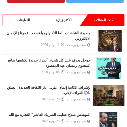
أحدث المقالات
الأكثر زيارة
التعليقات
مصيدة الشاشات.. لما التكنولوجيا تسحب عمرنا | الإدمان
الالكتروني
مجتمع بوست
11 يوليو 2026
جوجل يعرف عنك كل شيء.. أسرار جديدة يكشفها صانع
المحتوى رمضان عبد المقصود
مجتمع بوست
06 يوليو 2026
بإشراف الكاتبة إيمان علي.. "دار الثقافة الجديدة" تطلق
ناديًا للقراءة لإحي...
مجتمع بوست
29 يونيو 2026
المهندس صلاح عطية.. الشريك العاشر" التجارة مع الله
مجتمع بوست
25 يونيو 2026