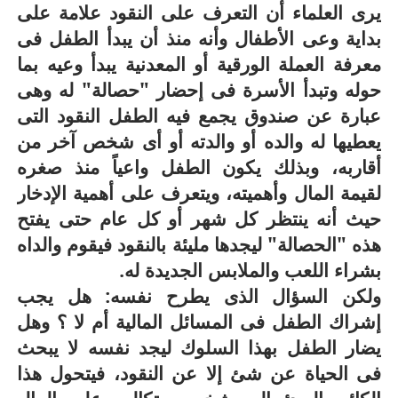
يرى العلماء أن التعرف على النقود علامة على
بداية وعى الأطفال وأنه منذ أن يبدأ الطفل فى
معرفة العملة الورقية أو المعدنية يبدأ وعيه بما
حوله وتبدأ الأسرة فى إحضار "حصالة" له وهى
عبارة عن صندوق يجمع فيه الطفل النقود التى
يعطيها له والده أو والدته أو أى شخص آخر من
أقاربه، وبذلك يكون الطفل واعياً منذ صغره
لقيمة المال وأهميته، ويتعرف على أهمية الإدخار
حيث أنه ينتظر كل شهر أو كل عام حتى يفتح
هذه "الحصالة" ليجدها مليئة بالنقود فيقوم والداه
بشراء اللعب والملابس الجديدة له.
ولكن السؤال الذى يطرح نفسه: هل يجب
إشراك الطفل فى المسائل المالية أم لا ؟ وهل
يضار الطفل بهذا السلوك ليجد نفسه لا يبحث
فى الحياة عن شئ إلا عن النقود، فيتحول هذا