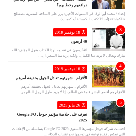
دوافعهم وخطابهم؟
إعداد / محمد أبو الوفا في السنوات الأخيرة برز على الساحة المصرية مصطلح
«الكمايتة» (أحيانًا تُكتب: الكيميتية أو كيميت)، …
18 نوفمبر 2019
40 أربعون
40 أربعون فى تقديمه لهذا الكتاب يقول المؤلف: الله
تبارك وتعالى لا يريد منا الكمال، ولكنه يريد منا السعي ال…
18 نوفمبر 2019
الأقزام .. شهرتهم تعادل الجهل بحقيقة أمرهم
الأقزام .. شهرتهم تعادل الجهل بحقيقة أمرهم
الأقزام هم أقصر البشر قامة فى العالم، إذا لا يزيد طول الرجل البالغ من…
26 مايو 2025
تعرف على خلاصة مؤتمر جوجل Google I/O
2025
اختتمت شركة جوجل مؤتمرها السنوي Google I/O 2025 بسلسلة من الإعلانات
التي تعكس قفزة نوعية في توجهها نحو تقنيات الذكاء …