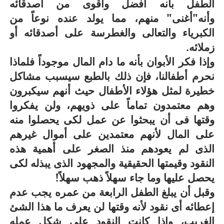
الطفل بأنه أفضل وأقوى من أصدقائه
وأنه"أغنى" منهم، مما يولد عنده نوعاً من
الكبرياء والتعالى والغطرسة على أصدقائه أو
زملائه.
وإذا فكر الأبوان بأنه ما دام المال موجوداً فلماذا
نحرم أطفالنا، فإن ذلك بالطبع سيسبب مشاكل
خطيرة لمثل هؤلاء الأطفال حيث أنهم سيكبرون
وهم معتمدون تماماً على ذويهم، ولن يفكروا
وقتها فى أن يبحثوا عن عمل لكى يحصلوا منه
على المال لأنهم معتمدين على أموال غيرهم
الذى لم يعودهم منذ الصغر على أهمية هذه
النقود وقيمتها الحقيقية والمجهود الذى يبذله لكى
يحصل عليها وما جاء سهلاً ذهب سهلاً!
وقبل أن يبلغ الطفل الرابعة من عمره يجب عدم
إعطائه أى نقود لأنه وقتها لن يعرف ما هذا الشئ
الغريب، وإذا كانت النقود على شكل عمله