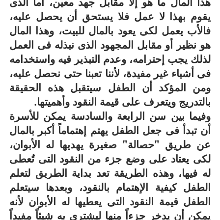
هذا المال ما هو إلا مقابل جهد معين، أما الذى
يقوم بهذا لا عمل فلا يستحق أن يحصل عليه،
فالأب يعمل لكى يعود بالمال للبيت، وهذا المال
هو نظير أو مقابل المجهود الذى نبذله فى العمل
لذلك يجب إحترامه، وعدم التبذير فيه واستخدامه
فى أشياء غير مفيدة، لأننا تعبنا حتى نحصل عليه،
ومن المؤكد أن الطفل سيتقبل هذه الحقيقة
بالتدريج ويتعرف على قيمة النقود وأهميتها.
وفيما بين سن الرابعة والسادسة يمكن للأسرة
أن تبدأ فى جعل الطفل يهتم إهتماماً أكبر بالمال
عن طريق "حصالة" صغيرة يهديها له الأبوان،
لكى يعتاد على وضع جزء من النقود التى تُعطى
له فيها، وهذه الطريقة تعد بداية الطريق لتعلم
الطفل كيفية الإهتمام بالنقود، وبعدها سيتعلم
الطفل قيمة النقود التى يعطيها له الأبوان لأنه
يمكن أن يدخر جزءاً منها ليشترى به شيئاً مفيداً