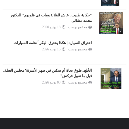
"حكاية طبيب.. عاش للغلابة ومات في قلوبهم" الدكتور
محمد مشالى
مجتمع بوست
18 يونيو 2026
اختراق السيارة | هكذا يخترق الهكر أنظمة السيارات
مجتمع بوست
16 يونيو 2026
الخُلع.. طوق نجاة أم سكين في ضهر الأسرة؟ مجلس العيلة..
قبل ما نقول فركش"
مجتمع بوست
08 يونيو 2026