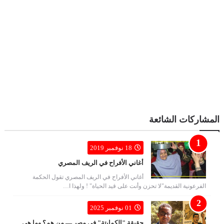
المشاركات الشائعة
18 نوفمبر 2019
أغاني الأفراح في الريف المصري
أغاني الأفراح في الريف المصري تقول الحكمة
الفرعونية القديمة"لا تحزن وأنت على قيد الحياة" ! ولهذا ا…
01 نوفمبر 2025
حقيقة "الكمايتة" في مصر — من هم؟ وما هي