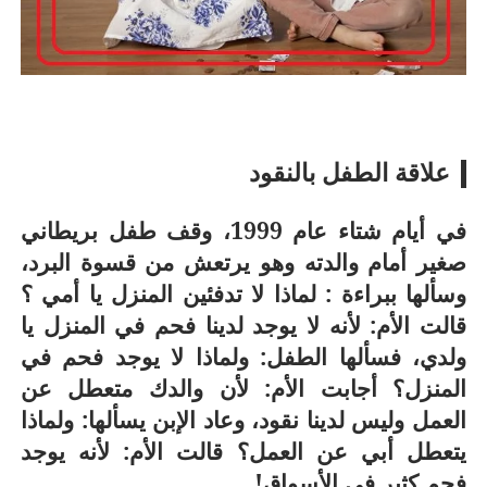
أسرة
أسرة
علاقة الطفل بالنقود
مجتمع بوست
11 يوليو 2026
مجتمع بوست
مصيدة الشاشات.. لما التكنولوجيا تسحب
مصيدة الشاشات..
عمرنا | الإدمان الالكتروني
عمرنا | الإدمان ال
في أيام شتاء عام 1999، وقف طفل بريطاني
صغير أمام والدته وهو يرتعش من قسوة البرد،
وسألها ببراءة : لماذا لا تدفئين المنزل يا أمي ؟
قالت الأم: لأنه لا يوجد لدينا فحم في المنزل يا
ولدي، فسألها الطفل: ولماذا لا يوجد فحم في
المنزل؟ أجابت الأم: لأن والدك متعطل عن
العمل وليس لدينا نقود، وعاد الإبن يسألها: ولماذا
يتعطل أبي عن العمل؟ قالت الأم: لأنه يوجد
فحم كثير في الأسواق!