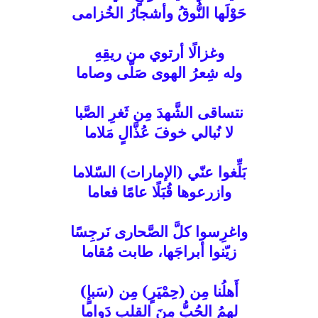
حَوْلَها النُّوقُ وأشجارُ الخُزامى
وغزالًا أرتوي من ريقِهِ
وله شِعرُ الهوى صَلَّى وصاما
نتساقى الشَّهدَ مِن ثَغرِ الصَّبا
لا نُبالي خوفَ عُذَّالٍ مَلاما
بَلِّغوا عنّي (الإمارات) السّلاما
وازرعوها قُبَلًا عامًا فعاما
واغرِسوا كلَّ الصَّحارى نَرجِسًا
زيّنوا أبراجَها، طابت مُقاما
أَهلُنا مِن (حِمْيَرٍ) مِن (سَبإٍ)
لهمُ الحُبُّ مِنَ القلبِ دَواما