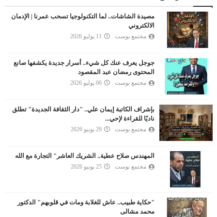
مصيدة الشاشات.. لما التكنولوجيا تسحب عمرنا | الإدمان
الالكتروني
مجتمع بوست
11 يوليو 2026
جوجل يعرف عنك كل شيء.. أسرار جديدة يكشفها صانع
المحتوى رمضان عبد المقصود
مجتمع بوست
06 يوليو 2026
بإشراف الكاتبة إيمان علي.. "دار الثقافة الجديدة" تطلق
ناديًا للقراءة لإحي...
مجتمع بوست
29 يونيو 2026
المهندس صلاح عطية.. الشريك العاشر" التجارة مع الله
مجتمع بوست
25 يونيو 2026
"حكاية طبيب.. عاش للغلابة ومات في قلوبهم" الدكتور
محمد مشالى