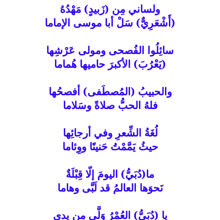
ولساني مِن (زَبيدٍ) مَهْدُهُ
(أَشْعَرِيٌّ) سَلْ أبا موسى الإماما
سائِلُوا الفُصحى ومولى عَرْشِها
(يَعْرُبَ) الأكبرَ حاميها هُماما
والحبيبُ (المُصطَفى) أفصحُها
فلهُ الحبُّ صلاةً وسَلاما
لُغَةُ الشِّعرِ وفي أرجائِها
حيثُ يَمَّمْتُ حَنينًا ووِئاما
ما(دُبَيُّ) اليومَ إلّا قِبْلَةٌ
نَحوَها العالمُ قد لَبَّى وهاما
يا (دُبَيُّ) العُمْرُ وَلَّى مِن يدي