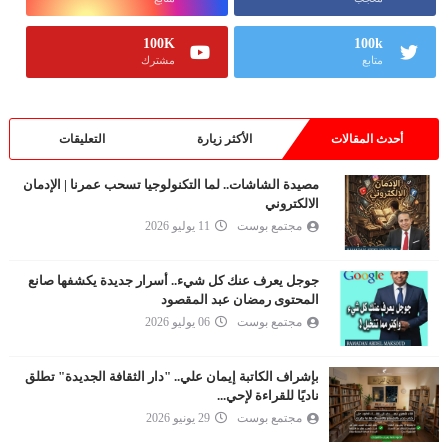
100K
100k
متابع
مشترك
أحدث المقالات
الأكثر زيارة
التعليقات
مصيدة الشاشات.. لما التكنولوجيا تسحب عمرنا | الإدمان
الالكتروني
مجتمع بوست
11 يوليو 2026
جوجل يعرف عنك كل شيء.. أسرار جديدة يكشفها صانع
المحتوى رمضان عبد المقصود
مجتمع بوست
06 يوليو 2026
بإشراف الكاتبة إيمان علي.. "دار الثقافة الجديدة" تطلق
ناديًا للقراءة لإحي...
مجتمع بوست
29 يونيو 2026