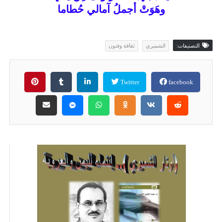
وهَوَتْ أجملُ آمالي حُطاما
التصنيفات:
الشميري
ثقافة وفنون
Twitter
facebook