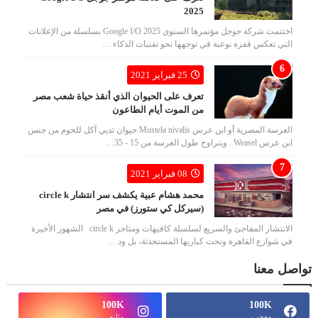
2025
اختتمت شركة جوجل مؤتمرها السنوي Google I/O 2025 بسلسلة من الإعلانات
التي تعكس قفزة نوعية في توجهها نحو تقنيات الذكاء …
25 فبراير 2021
تعرف على الحيوان الذي أنقذ حياة شعب مصر
من الموت أيام الطاعون
العرسة المصرية أو ابن عرس Mustela nivalis حيوان ثديي آكل للحوم من جنس
ابن عرس Weasel . ويتراوح طول العرسة من 15 - 35…
08 فبراير 2021
محمد هشام عبية يكشف سر انتشار circle k
(سيركل كي ستورز) في مصر
الانتشار المفاجئ والسريع لسلسلة كافيهات ومتاجر circle k الشهور الأخيرة
في شوارع القاهرة وتحت كباريها المستحدثة، بل ود…
تواصل معنا
100K
100K
معجب
متابع