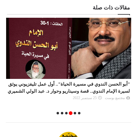
مقالات ذات صلة
"أبو الحسن الندوي في مسيرة الحياة".. أول عمل تليفزيوني يوثق
(
لسيرة الإمام الندوي.. قصة وسيناريو وحوار د. عبد الولي الشميري
ب
مجتمع بوست
25 سبتمبر 2022