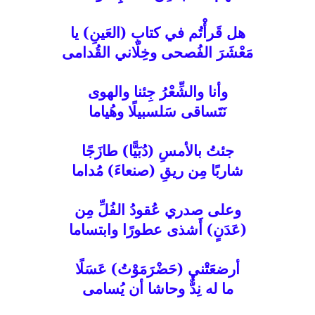
هل قَرأْتُم في كتابِ (العَينِ) يا
مَعْشَرَ الفُصحى وخِلّاني القُدامى
وأنا والشِّعْرُ جِئنا والهوى
نَتَساقى سَلسبيلًا وهُياما
جئتُ بالأمسِ (دُبَيًّا) طازَجًا
شاربًا مِن ريقِ (صنعاءَ) مُداما
وعلى صدري عُقودُ الفُلِّ مِن
(عَدَنٍ) أَشذى عطورًا وابتساما
أرضعَتْني (حَضْرَمَوْتُ) عَسَلًا
ما له نِدٌّ وحاشا أن يُسامى