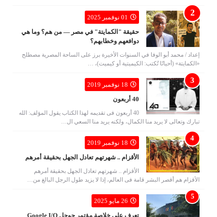
01 نوفمبر 2025
حقيقة "الكمايتة" في مصر — من هم؟ وما هي
دوافعهم وخطابهم؟
إعداد / محمد أبو الوفا في السنوات الأخيرة برز على الساحة المصرية مصطلح
«الكمايتة» (أحيانًا تُكتب: الكيميتية أو كيميت)، …
18 نوفمبر 2019
40 أربعون
40 أربعون فى تقديمه لهذا الكتاب يقول المؤلف: الله
تبارك وتعالى لا يريد منا الكمال، ولكنه يريد منا السعي ال…
18 نوفمبر 2019
الأقزام .. شهرتهم تعادل الجهل بحقيقة أمرهم
الأقزام .. شهرتهم تعادل الجهل بحقيقة أمرهم
الأقزام هم أقصر البشر قامة فى العالم، إذا لا يزيد طول الرجل البالغ من…
26 مايو 2025
تعرف على خلاصة مؤتمر جوجل Google I/O