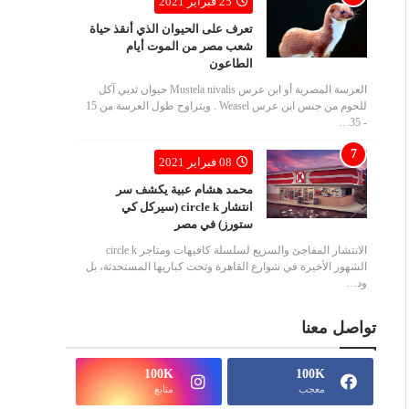
25 فبراير 2021
تعرف على الحيوان الذي أنقذ حياة
شعب مصر من الموت أيام
الطاعون
العرسة المصرية أو ابن عرس Mustela nivalis حيوان ثديي آكل
للحوم من جنس ابن عرس Weasel . ويتراوح طول العرسة من 15
- 35…
08 فبراير 2021
محمد هشام عبية يكشف سر
انتشار circle k (سيركل كي
ستورز) في مصر
الانتشار المفاجئ والسريع لسلسلة كافيهات ومتاجر circle k
الشهور الأخيرة في شوارع القاهرة وتحت كباريها المستحدثة، بل
ود…
تواصل معنا
100K
100K
معجب
متابع