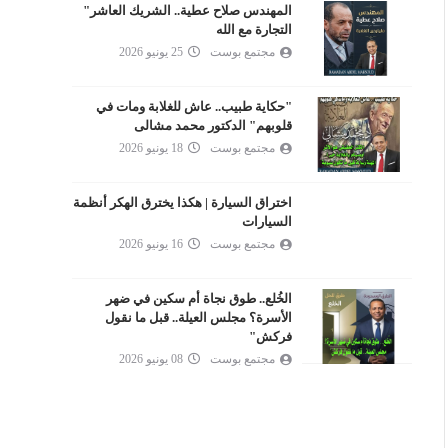
المهندس صلاح عطية.. الشريك العاشر"
التجارة مع الله
مجتمع بوست
25 يونيو 2026
"حكاية طبيب.. عاش للغلابة ومات في
قلوبهم" الدكتور محمد مشالى
مجتمع بوست
18 يونيو 2026
اختراق السيارة | هكذا يخترق الهكر أنظمة
السيارات
مجتمع بوست
16 يونيو 2026
الخُلع.. طوق نجاة أم سكين في ضهر
الأسرة؟ مجلس العيلة.. قبل ما نقول
فركش"
مجتمع بوست
08 يونيو 2026