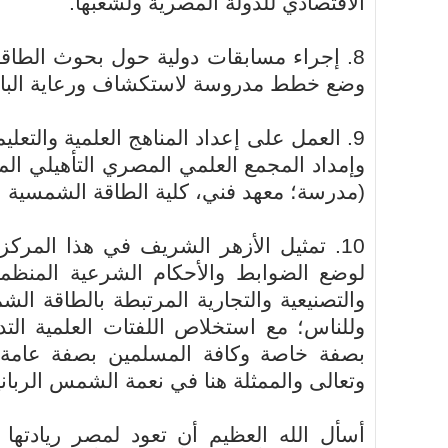
الاقتصادي للدولة المصرية ولشعبها.
8. إجراء مسابقات دولية حول بحوث الطاق
وضع خطط مدروسة لاستكشاف ورعاية الباحث
9. العمل على إعداد المناهج العلمية والتع
وإمداد المجمع العلمي المصري التأهيلي ال
(مدرسة؛ معهد فني، كلية الطاقة الشمسية ا
10. تمثيل الأزهر الشريف في هذا المر
لوضع الضوابط والأحكام الشرعية المنظمة 
والتصنيعية والتجارية المرتبطة بالطاقة ال
وللناس؛ مع استخلاص اللفتات العلمية الت
بصفة خاصة وكافة المسلمين بصفة عامة بع
وتعالى والممثلة هنا في نعمة الشمس الرباني
أسأل الله العظيم أن تعود لمصر ريادتها