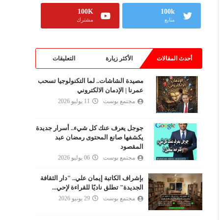
100K
100k
متابع
مشترك
أحدث المقالات
الأكثر زيارة
التعليقات
مصيدة الشاشات.. لما التكنولوجيا تسحب
عمرنا | الإدمان الالكتروني
مجتمع بوست
11 يوليو 2026
جوجل يعرف عنك كل شيء.. أسرار جديدة
يكشفها صانع المحتوى رمضان عبد
المقصود
مجتمع بوست
06 يوليو 2026
بإشراف الكاتبة إيمان علي.. "دار الثقافة
الجديدة" تطلق ناديًا للقراءة لإحي...
مجتمع بوست
29 يونيو 2026