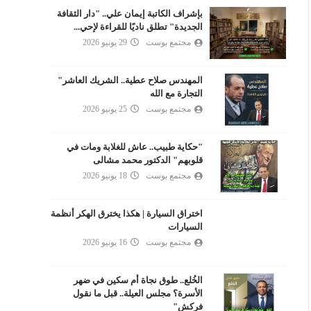
بإشراف الكاتبة إيمان علي.. "دار الثقافة
الجديدة" تطلق ناديًا للقراءة لإحي...
مجتمع بوست
29 يونيو 2026
المهندس صلاح عطية.. الشريك العاشر"
التجارة مع الله
مجتمع بوست
25 يونيو 2026
"حكاية طبيب.. عاش للغلابة ومات في
قلوبهم" الدكتور محمد مشالى
مجتمع بوست
18 يونيو 2026
اختراق السيارة | هكذا يخترق الهكر أنظمة
السيارات
مجتمع بوست
16 يونيو 2026
الخُلع.. طوق نجاة أم سكين في ضهر
الأسرة؟ مجلس العيلة.. قبل ما نقول
فركش"