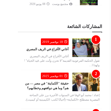
مجتمع بوست
08 يونيو 2026
المشاركات الشائعة
18 نوفمبر 2019
أغاني الأفراح في الريف المصري
أغاني الأفراح في الريف المصري
تقول الحكمة الفرعونية القديمة"لا تحزن وأنت على قيد الحياة" !
ولهذا ا…
01 نوفمبر 2025
حقيقة "الكمايتة" في مصر — من
هم؟ وما هي دوافعهم وخطابهم؟
إعداد / محمد أبو الوفا في السنوات الأخيرة برز على الساحة
المصرية مصطلح «الكمايتة» (أحيانًا تُكتب: الكيميتية أو كيميت)،
…