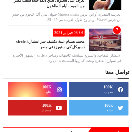
تعرف على الحيوان الذي أنقذ حياة شعب مصر
من الموت أيام الطاعون
العرسة المصرية أو ابن عرس Mustela nivalis حيوان ثديي آكل للحوم من جنس
ابن عرس Weasel . ويتراوح طول العرسة من 15 - 35…
08 فبراير 2021
محمد هشام عبية يكشف سر انتشار circle k
(سيركل كي ستورز) في مصر
الانتشار المفاجئ والسريع لسلسلة كافيهات ومتاجر circle k الشهور الأخيرة
في شوارع القاهرة وتحت كباريها المستحدثة، بل ود…
تواصل معنا
100K
100K
معجب
متابع
100K
100k
متابع
مشترك