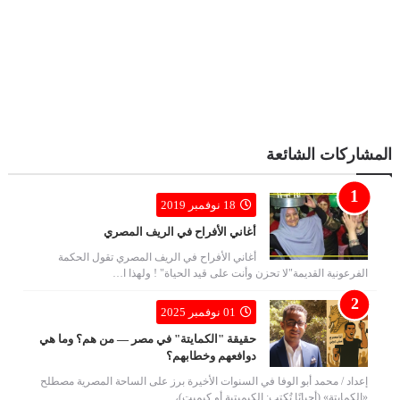
المشاركات الشائعة
18 نوفمبر 2019
أغاني الأفراح في الريف المصري
أغاني الأفراح في الريف المصري تقول الحكمة
الفرعونية القديمة"لا تحزن وأنت على قيد الحياة" ! ولهذا ا…
01 نوفمبر 2025
حقيقة "الكمايتة" في مصر — من هم؟ وما هي
دوافعهم وخطابهم؟
إعداد / محمد أبو الوفا في السنوات الأخيرة برز على الساحة المصرية مصطلح
«الكمايتة» (أحيانًا تُكتب: الكيميتية أو كيميت)، …