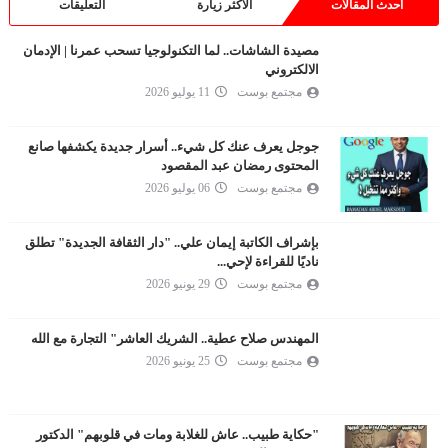
أحدث المقالات
الأكثر زيارة
التعليقات
مصيدة الشاشات.. لما التكنولوجيا تسحب عمرنا | الإدمان
الالكتروني
مجتمع بوست
11 يوليو 2026
جوجل يعرف عنك كل شيء.. أسرار جديدة يكشفها صانع
المحتوى رمضان عبد المقصود
مجتمع بوست
06 يوليو 2026
بإشراف الكاتبة إيمان علي.. "دار الثقافة الجديدة" تطلق
ناديًا للقراءة لإحي...
مجتمع بوست
29 يونيو 2026
المهندس صلاح عطية.. الشريك العاشر" التجارة مع الله
مجتمع بوست
25 يونيو 2026
"حكاية طبيب.. عاش للغلابة ومات في قلوبهم" الدكتور