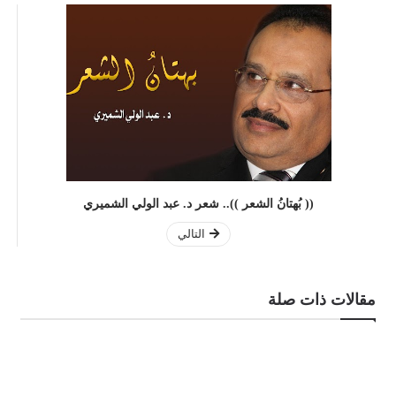
(( بُهتانُ الشعر )).. شعر د. عبد الولي الشميري
التالي
مقالات ذات صلة