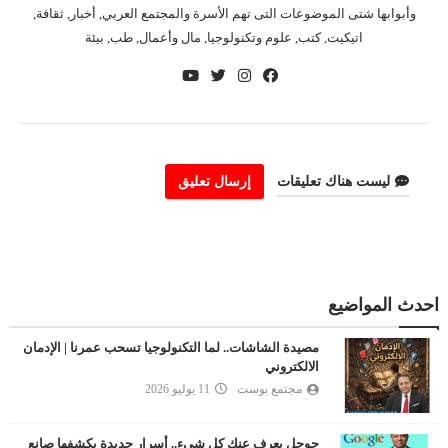
وأبوابها شتى الموضوعات التى تهم الأسرة والمجتمع العربي, أخبار, ثقافة,
اتيكيت, كتب, علوم وتكنولوجيا, مال وأعمال, طب, بيئة
ليست هناك تعليقات
إرسال تعليق
احدث المواضيع
مصيدة الشاشات.. لما التكنولوجيا تسحب عمرنا | الإدمان
الالكتروني
مجتمع بوست
11 يوليو 2026
جوجل يعرف عنك كل شيء.. أسرار جديدة يكشفها صانع