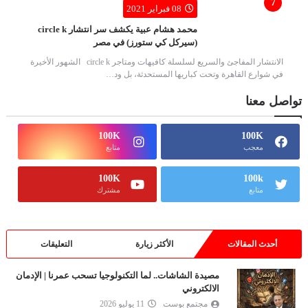
08 فبراير 2021
محمد هشام عبية يكشف سر انتشار circle k
(سيركل كي ستورز) في مصر
الانتشار المفاجئ والسريع لسلسلة كافيهات ومتاجر circle k الشهور الأخيرة
في شوارع القاهرة وتحت كباريها المستحدثة، بل ود…
تواصل معنا
100K
100K
معجب
متابع
100K
100k
متابع
مشترك
أحدث المقالات
الأكثر زيارة
التعليقات
مصيدة الشاشات.. لما التكنولوجيا تسحب عمرنا | الإدمان
الالكتروني
مجتمع بوست
11 يوليو 2026