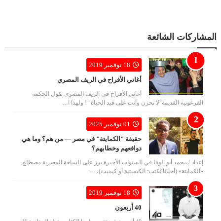
المشاركات الشائعة
18 نوفمبر 2019
أغاني الأفراح في الريف المصري
أغاني الأفراح في الريف المصري تقول الحكمة
الفرعونية القديمة"لا تحزن وأنت على قيد الحياة" ! ولهذا ا…
01 نوفمبر 2025
حقيقة "الكمايتة" في مصر — من هم؟ وما هي
دوافعهم وخطابهم؟
إعداد / محمد أبو الوفا في السنوات الأخيرة برز على الساحة المصرية مصطلح
«الكمايتة» (أحيانًا تُكتب: الكيميتية أو كيميت)، …
18 نوفمبر 2019
40 أربعون