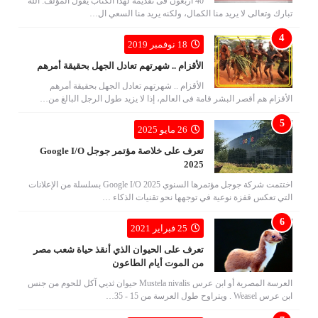
40 أربعون فى تقديمه لهذا الكتاب يقول المؤلف: الله
تبارك وتعالى لا يريد منا الكمال، ولكنه يريد منا السعي ال…
18 نوفمبر 2019
الأقزام .. شهرتهم تعادل الجهل بحقيقة أمرهم
الأقزام .. شهرتهم تعادل الجهل بحقيقة أمرهم
الأقزام هم أقصر البشر قامة فى العالم، إذا لا يزيد طول الرجل البالغ من…
26 مايو 2025
تعرف على خلاصة مؤتمر جوجل Google I/O
2025
اختتمت شركة جوجل مؤتمرها السنوي Google I/O 2025 بسلسلة من الإعلانات
التي تعكس قفزة نوعية في توجهها نحو تقنيات الذكاء …
25 فبراير 2021
تعرف على الحيوان الذي أنقذ حياة شعب مصر
من الموت أيام الطاعون
العرسة المصرية أو ابن عرس Mustela nivalis حيوان ثديي آكل للحوم من جنس
ابن عرس Weasel . ويتراوح طول العرسة من 15 - 35…