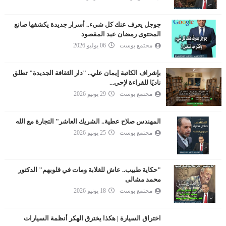
جوجل يعرف عنك كل شيء.. أسرار جديدة يكشفها صانع
المحتوى رمضان عبد المقصود
مجتمع بوست
06 يوليو 2026
بإشراف الكاتبة إيمان علي.. "دار الثقافة الجديدة" تطلق
ناديًا للقراءة لإحي...
مجتمع بوست
29 يونيو 2026
المهندس صلاح عطية.. الشريك العاشر" التجارة مع الله
مجتمع بوست
25 يونيو 2026
"حكاية طبيب.. عاش للغلابة ومات في قلوبهم" الدكتور
محمد مشالى
مجتمع بوست
18 يونيو 2026
اختراق السيارة | هكذا يخترق الهكر أنظمة السيارات