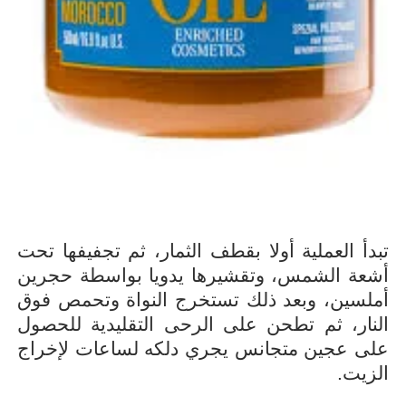
تبدأ العملية أولا بقطف الثمار، ثم تجفيفها تحت
أشعة الشمس، وتقشيرها يدويا بواسطة حجرين
أملسين، وبعد ذلك تستخرج النواة وتحمص فوق
النار، ثم تطحن على الرحى التقليدية للحصول
على عجين متجانس يجري دلكه لساعات لإخراج
الزيت.