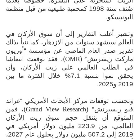
الزيت السحرية على البشرة، خصوصا بعدما
صُنف سنة 1998 كمحمية طبيعية من قبل منظمة
اليونيسكو.
وتشير أغلب التقارير إلى أن سوق الأركان في
العالم سيشهد سنوات من الازدهار، كما تنبأ بذلك
تقرير صدر العام الماضي عن مؤسسة “أوريون
ماركت ريسرتش” (
OMR
)، فقد توقعت انتعاشا
في الطلب العالمي على زيت الأركان، وأن
يحقق نموا بنسبة 7.1% خلال الفترة ما بين
2019 و2025.
وبحسب توقعات مركز الأبحاث الأمريكي “غراند
فيو ريسيرتش” (
Grand View Research
)، فمن
المتوقع أن ينتقل حجم سوق زيت الأركان
العالمي، من 223.9 مليون دولار أمريكي في
2019 إلى 507.2 مليون دولار بحلول عام 2027،