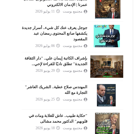
عمرنا | الإدمان الالكتروني
مجتمع بوست
11 يوليو 2026
جوجل يعرف عنك كل شيء.. أسرار جديدة
يكشفها صانع المحتوى رمضان عبد
المقصود
مجتمع بوست
06 يوليو 2026
بإشراف الكاتبة إيمان علي.. "دار الثقافة
الجديدة" تطلق ناديًا للقراءة لإحي...
مجتمع بوست
29 يونيو 2026
المهندس صلاح عطية.. الشريك العاشر"
التجارة مع الله
مجتمع بوست
25 يونيو 2026
"حكاية طبيب.. عاش للغلابة ومات في
قلوبهم" الدكتور محمد مشالى
مجتمع بوست
18 يونيو 2026