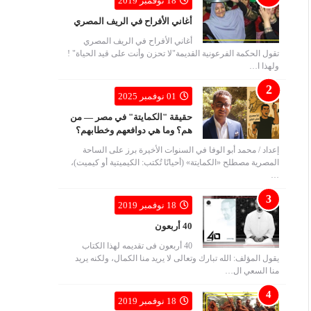
18 نوفمبر 2019
أغاني الأفراح في الريف المصري
أغاني الأفراح في الريف المصري
تقول الحكمة الفرعونية القديمة"لا تحزن وأنت على قيد الحياة" !
ولهذا ا…
01 نوفمبر 2025
حقيقة "الكمايتة" في مصر — من
هم؟ وما هي دوافعهم وخطابهم؟
إعداد / محمد أبو الوفا في السنوات الأخيرة برز على الساحة
المصرية مصطلح «الكمايتة» (أحيانًا تُكتب: الكيميتية أو كيميت)،
…
18 نوفمبر 2019
40 أربعون
40 أربعون فى تقديمه لهذا الكتاب
يقول المؤلف: الله تبارك وتعالى لا يريد منا الكمال، ولكنه يريد
منا السعي ال…
18 نوفمبر 2019