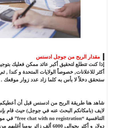
أسرة
أسرة
مجتمع بوست
11 يوليو 2026
مجتمع بوست
مصيدة الشاشات.. لما التكنولوجيا تسحب
مصيدة الشاشات..
عمرنا | الإدمان الالكتروني
عمرنا | الإدمان ال
مقدار الربح من جوجل ادسنس
إذا كنت تتطلع لتحقيق أكبر عائد ممكن فعليك بتوجيه 
أكثر للاعلانات, خصوصاً الولايات المتحدة و كندا , ث
ستحقق دخلاً لا بأس به كلما زاد عدد زوار موقعك .
شاهد هنا طريقة الربح من ادسنس قبل أن أعطيكم 
لايف (بامكانكم البحث عنه في جوجل) حيث قام بإنش
دولار و أكثر بحوالي 6000 ألف زائر