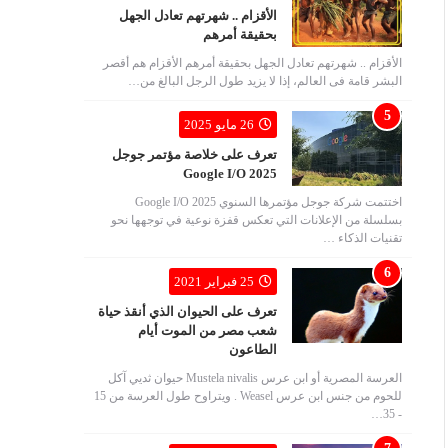
الأقزام .. شهرتهم تعادل الجهل
بحقيقة أمرهم
الأقزام .. شهرتهم تعادل الجهل بحقيقة أمرهم الأقزام هم أقصر
البشر قامة فى العالم، إذا لا يزيد طول الرجل البالغ من…
26 مايو 2025
تعرف على خلاصة مؤتمر جوجل
Google I/O 2025
اختتمت شركة جوجل مؤتمرها السنوي Google I/O 2025
بسلسلة من الإعلانات التي تعكس قفزة نوعية في توجهها نحو
تقنيات الذكاء …
25 فبراير 2021
تعرف على الحيوان الذي أنقذ حياة
شعب مصر من الموت أيام
الطاعون
العرسة المصرية أو ابن عرس Mustela nivalis حيوان ثديي آكل
للحوم من جنس ابن عرس Weasel . ويتراوح طول العرسة من 15
- 35…