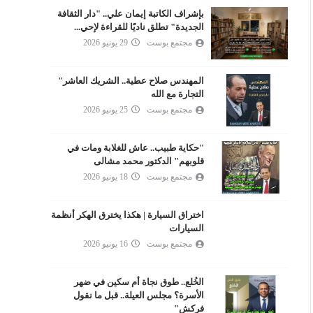
بإشراف الكاتبة إيمان علي.. "دار الثقافة
الجديدة" تطلق ناديًا للقراءة لإحي...
مجتمع بوست
29 يونيو 2026
المهندس صلاح عطية.. الشريك العاشر"
التجارة مع الله
مجتمع بوست
25 يونيو 2026
"حكاية طبيب.. عاش للغلابة ومات في
قلوبهم" الدكتور محمد مشالى
مجتمع بوست
18 يونيو 2026
اختراق السيارة | هكذا يخترق الهكر أنظمة
السيارات
مجتمع بوست
16 يونيو 2026
الخُلع.. طوق نجاة أم سكين في ضهر
الأسرة؟ مجلس العيلة.. قبل ما نقول
فركش"