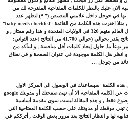
مثال سنأخذ الكلمة المفتاحية “baby” كمثال و نضغط على زر البحث , لتظهر النتائج و تكون مقسومة
ية الان عليك بالنظر للكلمات المفتاحية المقترحة لك من
ث بها في جوجل داخل علامتي التنصيص (” “) لتظهر عدد
المواقع أو الصفحات التي تنافسك على هذه الكلمة , مثلا اخترت هذه الكلمة من القائمة “baby needs checklist”
و هي ذات عدد باحثين شهريا يقدر ب880 شهرياً حول العالم منهم 320 في الولايات المتحدة و هذا رقم ممتاز , و
بعد عمل بحث في جوجل وجدت عدد المواقع أو النتائج يقدر بحوالي (حوالي 41,700 من النتائج (عدد الثواني:
ا الرقم كبير نوعاً ما, حاول إيجاد كلمات أقل منافسة , و لتتأكد من
و انظر هل الكلمة موجودة في عنوان الصفحة و في نطاق
 عائد من جوجل …
ى هذه الكلمة سيساعدك في الوصول الى المركز الاول
بشكل سهل أو لا, ما بقي عليك الان بعد عملية البحث عن الكلمة المفتاحية الا أن تهئ صفحتك أو مدونتك google
ا الموضوع فقط , و هذه المقالة ليست سوى مقدمة أساسية
أن تبني موقعك أو مدونتك على حسب الكلمة المفتاحية التي
مشابهه لها و انتظار النتائج بعد مرور بعض الوقت , أترككم في