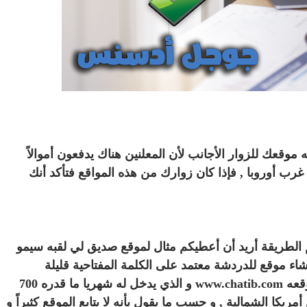
11 يوليو 2026
 لما التكنولوجيا تسحب
الكتروني
موقعك للزوار الأجانب لأن المعلنين هناك يدفعون أموالاً
م غرب أوروبا , فإذا كان زوارك من هذه المواقع فتأكد أنك
الطريقة أريد أن أعطيكم مثال لموقع صديق لي لقبه سيمو
اء موقع للدردشة معتمد على الكلمة المفتاحية قليلة
التنافسية “free chat with no registration” في موقعه www.chatib.com و الذي يدخل له شهريا ما قدره 700
 يوميا أغلبهم من أمريكا الشمالية , و حسب ما يقول بأنه لا يتابع الموقع كثيراً و