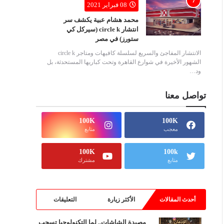
08 فبراير 2021
محمد هشام عبية يكشف سر
انتشار circle k (سيركل كي
ستورز) في مصر
الانتشار المفاجئ والسريع لسلسلة كافيهات ومتاجر circle k
الشهور الأخيرة في شوارع القاهرة وتحت كباريها المستحدثة، بل
ود…
تواصل معنا
100K
100K
معجب
متابع
100K
100k
متابع
مشترك
أحدث المقالات
الأكثر زيارة
التعليقات
مصيدة الشاشات.. لما التكنولوجيا تسحب