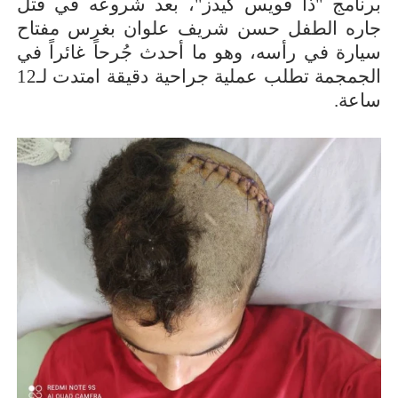
برنامج "ذا فويس كيدز"، بعد شروعه في قتل
جاره الطفل حسن شريف علوان بغرس مفتاح
سيارة في رأسه، وهو ما أحدث جُرحاً غائراً في
الجمجمة تطلب عملية جراحية دقيقة امتدت لـ12
ساعة.
أسرة
أسرة
مجتمع بوست
11 يوليو 2026
مجتمع بوست
مصيدة الشاشات.. لما التكنولوجيا تسحب
مصيدة الشاشات..
عمرنا | الإدمان الالكتروني
عمرنا | الإدمان ال