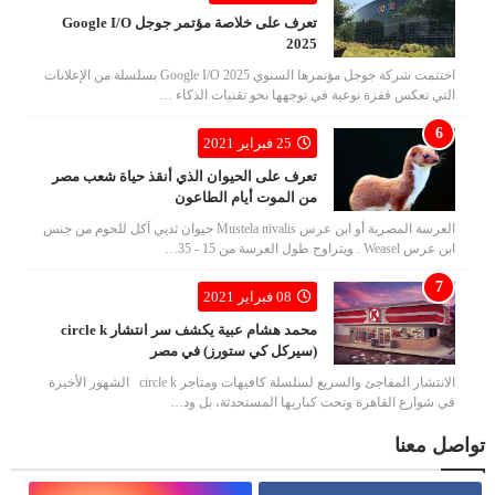
تعرف على خلاصة مؤتمر جوجل Google I/O
2025
اختتمت شركة جوجل مؤتمرها السنوي Google I/O 2025 بسلسلة من الإعلانات
التي تعكس قفزة نوعية في توجهها نحو تقنيات الذكاء …
25 فبراير 2021
تعرف على الحيوان الذي أنقذ حياة شعب مصر
من الموت أيام الطاعون
العرسة المصرية أو ابن عرس Mustela nivalis حيوان ثديي آكل للحوم من جنس
ابن عرس Weasel . ويتراوح طول العرسة من 15 - 35…
08 فبراير 2021
محمد هشام عبية يكشف سر انتشار circle k
(سيركل كي ستورز) في مصر
الانتشار المفاجئ والسريع لسلسلة كافيهات ومتاجر circle k الشهور الأخيرة
في شوارع القاهرة وتحت كباريها المستحدثة، بل ود…
تواصل معنا