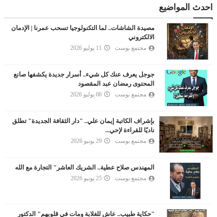
احدث المواضيع
مصيدة الشاشات.. لما التكنولوجيا تسحب عمرنا | الإدمان
الالكتروني
مجتمع بوست
11 يوليو 2026
جوجل يعرف عنك كل شيء.. أسرار جديدة يكشفها صانع
المحتوى رمضان عبد المقصود
مجتمع بوست
06 يوليو 2026
بإشراف الكاتبة إيمان علي.. "دار الثقافة الجديدة" تطلق
ناديًا للقراءة لإحي...
مجتمع بوست
29 يونيو 2026
المهندس صلاح عطية.. الشريك العاشر" التجارة مع الله
مجتمع بوست
25 يونيو 2026
"حكاية طبيب.. عاش للغلابة ومات في قلوبهم" الدكتور