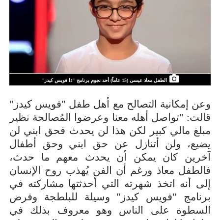
الطفل معاذ عيسى (15 عاماً) أحد نجوم برنامج "ذا فويس كيدز"
وعن إمكانية التصالح مع أهل طفل "فويس كيدز"
قالت: "تواصل أهله معنا وعرضوا المُصالحة نظير
مبلغ مالي كبير لكن هذا لن يحدث فحق ابني لن
يضيع، ولن أتنازل عن حق ابني وحق أطفال
آخرين كان يمكن أن يحدث معهم ما حدث،
فالطفل معاذ ورغم أن الفن يُهذب روح الإنسان
إلى أنه اتخذ شهرته التي أحدثتها مشاركته في
برنامج "فويس كيدز" وسيلة للبلطجة وفرض
السطوة على الناس وهو معروف بذلك في