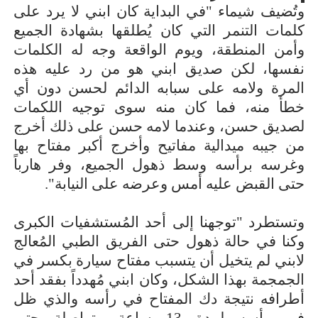
وتُضيف شيماء "في البداية كان ابني لا يرد على
كلمات التنمر التي كان يُطلقها بشهادة الجميع
وأمن المنطقة، ويوم الواقعة وجه له الكلمات
نفسها، لكن صديق ابني هو من رد عليه هذه
المرة ولامه على سبابه الدائم لحسن دون أي
خطأ منه، فما كان منه سوى توجيه اللكمات
لصديق حسن، وعندما لامه حسن على ذلك أخرج
من جيبه ميدالية مفاتيح وأخرج أكبر مفتاح بها
وغرسه برأسه وسط ذهول الجميع، وفر هارباً
حتى القبض عليه أمس وعرضه على النيابة".
وتستطرد "توجهنا إلى أحد المُستشفيات الكبرى
وكنا في حالة ذهول حتى الفريق الطبي المُعالج
لابني لم يتخيل أن يتسبب مفتاح سيارة بكسر في
الجمجمة بهذا الشكل، وكان ابني مُهدداً بفقد أحد
أطرافه نتيجة دك المفتاح في رأسه والذي ظل
في رأسه لمدة 13 ساعة متواصلة حتى