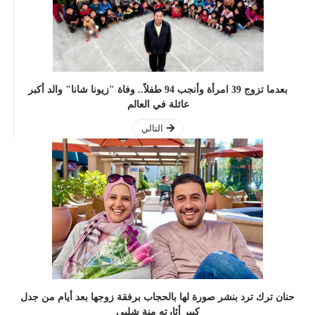
بعدما تزوج 39 امرأة وأنجب 94 طفلاً.. وفاة "زيونا شانا" والد أكبر
عائلة في العالم
التالي
حنان ترك ترد بنشر صورة لها بالحجاب برفقة زوجها بعد أيام من جدل
كبير أثارته منة شلبي