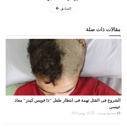
السابق
مقالات ذات صلة
الشروع فى القتل تهمة فى انتظار طفل "ذا فويس كيدز" معاذ
ا
عيسى
ع
مجتمع بوست
14 يونيو 2021