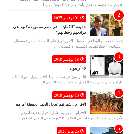
الفرعونية القديمة"لا تحزن وأنت على قيد الحياة" ! ولهذا ا…
01 نوفمبر 2025
حقيقة "الكمايتة" في مصر — من هم؟ وما هي
دوافعهم وخطابهم؟
إعداد / محمد أبو الوفا في السنوات الأخيرة برز على الساحة المصرية مصطلح
«الكمايتة» (أحيانًا تُكتب: الكيميتية أو كيميت)، …
18 نوفمبر 2019
40 أربعون
40 أربعون فى تقديمه لهذا الكتاب يقول المؤلف: الله
تبارك وتعالى لا يريد منا الكمال، ولكنه يريد منا السعي ال…
18 نوفمبر 2019
الأقزام .. شهرتهم تعادل الجهل بحقيقة أمرهم
الأقزام .. شهرتهم تعادل الجهل بحقيقة أمرهم
الأقزام هم أقصر البشر قامة فى العالم، إذا لا يزيد طول الرجل البالغ من…
26 مايو 2025