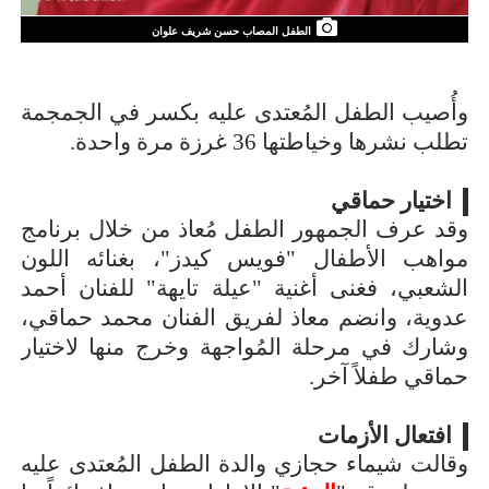
الطفل المصاب حسن شريف علوان
وأُصيب الطفل المُعتدى عليه بكسر في الجمجمة
تطلب نشرها وخياطتها 36 غرزة مرة واحدة.
اختيار حماقي
وقد عرف الجمهور الطفل مُعاذ من خلال برنامج
مواهب الأطفال "فويس كيدز"، بغنائه اللون
الشعبي، فغنى أغنية "عيلة تايهة" للفنان أحمد
عدوية، وانضم معاذ لفريق الفنان محمد حماقي،
وشارك في مرحلة المُواجهة وخرج منها لاختيار
حماقي طفلاً آخر.
افتعال الأزمات
وقالت شيماء حجازي والدة الطفل المُعتدى عليه