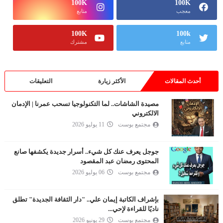
100K
100K
معجب
متابع
100K
100k
متابع
مشترك
أحدث المقالات
الأكثر زيارة
التعليقات
مصيدة الشاشات.. لما التكنولوجيا تسحب عمرنا | الإدمان
الالكتروني
مجتمع بوست
11 يوليو 2026
جوجل يعرف عنك كل شيء.. أسرار جديدة يكشفها صانع
المحتوى رمضان عبد المقصود
مجتمع بوست
06 يوليو 2026
بإشراف الكاتبة إيمان علي.. "دار الثقافة الجديدة" تطلق
ناديًا للقراءة لإحي...
مجتمع بوست
29 يونيو 2026