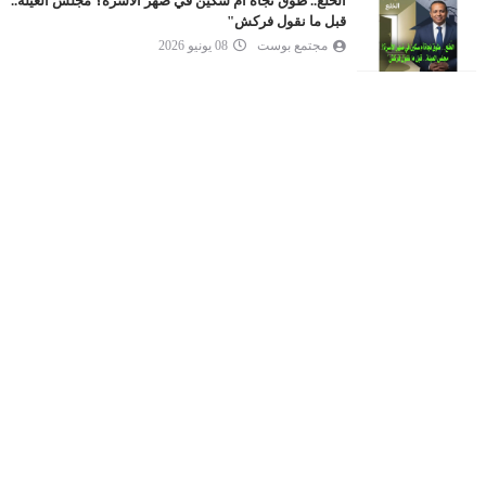
الخُلع.. طوق نجاة أم سكين في ضهر الأسرة؟ مجلس العيلة..
قبل ما نقول فركش"
مجتمع بوست
08 يونيو 2026