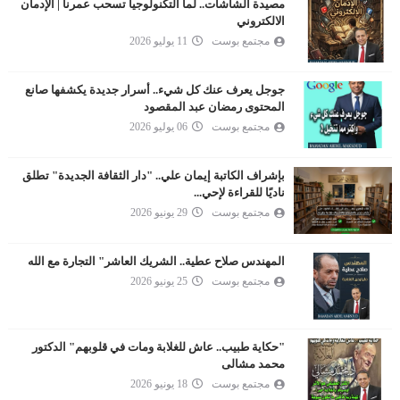
مصيدة الشاشات.. لما التكنولوجيا تسحب عمرنا | الإدمان
الالكتروني
مجتمع بوست
11 يوليو 2026
جوجل يعرف عنك كل شيء.. أسرار جديدة يكشفها صانع
المحتوى رمضان عبد المقصود
مجتمع بوست
06 يوليو 2026
بإشراف الكاتبة إيمان علي.. "دار الثقافة الجديدة" تطلق
ناديًا للقراءة لإحي...
مجتمع بوست
29 يونيو 2026
المهندس صلاح عطية.. الشريك العاشر" التجارة مع الله
مجتمع بوست
25 يونيو 2026
"حكاية طبيب.. عاش للغلابة ومات في قلوبهم" الدكتور
محمد مشالى
مجتمع بوست
18 يونيو 2026