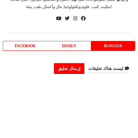
اتيكيت, كتب, علوم وتكنولوجيا, مال وأعمال, طب, بيئة
FACEBOOK
DISQUS
BLOGGER
ليست هناك تعليقات
إرسال تعليق