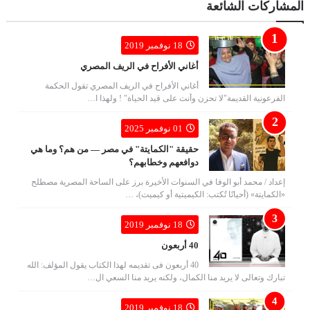
المشاركات الشائعة
18 نوفمبر 2019
أغاني الأفراح في الريف المصري
أغاني الأفراح في الريف المصري تقول الحكمة
الفرعونية القديمة"لا تحزن وأنت على قيد الحياة" ! ولهذا ا…
01 نوفمبر 2025
حقيقة "الكمايتة" في مصر — من هم؟ وما هي
دوافعهم وخطابهم؟
إعداد / محمد أبو الوفا في السنوات الأخيرة برز على الساحة المصرية مصطلح
«الكمايتة» (أحيانًا تُكتب: الكيميتية أو كيميت)، …
18 نوفمبر 2019
40 أربعون
40 أربعون فى تقديمه لهذا الكتاب يقول المؤلف: الله
تبارك وتعالى لا يريد منا الكمال، ولكنه يريد منا السعي ال…
18 نوفمبر 2019