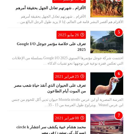
الأقزام .. شهرتهم تعادل الجهل بحقيقة أمرهم
الأقزام .. شهرتهم تعادل الجهل بحقيقة أمرهم
الأقزام هم أقصر البشر قامة فى العالم، إذا لا يزيد طول الرجل البالغ من…
26 مايو 2025
تعرف على خلاصة مؤتمر جوجل Google I/O
2025
اختتمت شركة جوجل مؤتمرها السنوي Google I/O 2025 بسلسلة من الإعلانات
التي تعكس قفزة نوعية في توجهها نحو تقنيات الذكاء …
25 فبراير 2021
تعرف على الحيوان الذي أنقذ حياة شعب مصر
من الموت أيام الطاعون
العرسة المصرية أو ابن عرس Mustela nivalis حيوان ثديي آكل للحوم من جنس
ابن عرس Weasel . ويتراوح طول العرسة من 15 - 35…
08 فبراير 2021
محمد هشام عبية يكشف سر انتشار circle k
(سيركل كي ستورز) في مصر