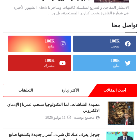
الانتشار المفاجئ والسريع لسلسلة كافيهات ومتاجر circle k الشهور الأخيرة
في شوارع القاهرة وتحت كباريها المستحدثة، بل ود…
تواصل معنا
100K
100K
معجب
متابع
100K
100k
متابع
مشترك
أحدث المقالات
الأكثر زيارة
التعليقات
مصيدة الشاشات.. لما التكنولوجيا تسحب عمرنا | الإدمان
الالكتروني
مجتمع بوست
11 يوليو 2026
جوجل يعرف عنك كل شيء.. أسرار جديدة يكشفها صانع