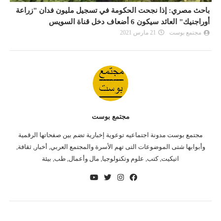
باحث مصري: إذا نجحت الحكومة في تسجيل مليون فدان "زراعة
ب
أوراجنيك" العائد سيكون 6 أضعاف دخل قناة السويس
أو
مجتمع بوست
21 مارس 2021
مجتمع بوست
مجتمع بوست مدونة اجتماعيه توعوية إخبارية تضم بين صفحاتها الرقمية
وأبوابها شتى الموضوعات التى تهم الأسرة والمجتمع العربي, أخبار, ثقافة,
اتيكيت, كتب, علوم وتكنولوجيا, مال وأعمال, طب, بيئة