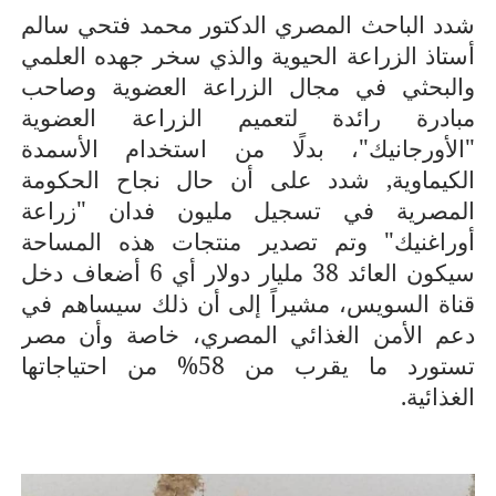
شدد الباحث المصري الدكتور محمد فتحي سالم
أستاذ الزراعة الحيوية والذي سخر جهده العلمي
والبحثي في مجال الزراعة العضوية وصاحب
مبادرة رائدة لتعميم الزراعة العضوية
"الأورجانيك"، بدلًا من استخدام الأسمدة
أسرة
أسرة
الكيماوية, شدد على أن حال نجاح الحكومة
مجتمع بوست
11 يوليو 2026
مجتمع بوست
مصيدة الشاشات.. لما التكنولوجيا تسحب
مصيدة الشاشات..
المصرية في تسجيل مليون فدان "زراعة
عمرنا | الإدمان الالكتروني
عمرنا | الإدمان ال
أوراغنيك" وتم تصدير منتجات هذه المساحة
سيكون العائد 38 مليار دولار أي 6 أضعاف دخل
قناة السويس، مشيراً إلى أن ذلك سيساهم في
دعم الأمن الغذائي المصري، خاصة وأن مصر
تستورد ما يقرب من 58% من احتياجاتها
الغذائية.