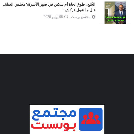
الخُلع.. طوق نجاة أم سكين في ضهر الأسرة؟ مجلس العيلة..
قبل ما نقول فركش"
مجتمع بوست
08 يونيو 2026