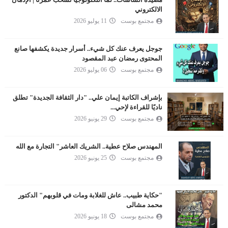
الالكتروني
مجتمع بوست
11 يوليو 2026
جوجل يعرف عنك كل شيء.. أسرار جديدة يكشفها صانع
المحتوى رمضان عبد المقصود
مجتمع بوست
06 يوليو 2026
بإشراف الكاتبة إيمان علي.. "دار الثقافة الجديدة" تطلق
ناديًا للقراءة لإحي...
مجتمع بوست
29 يونيو 2026
المهندس صلاح عطية.. الشريك العاشر" التجارة مع الله
مجتمع بوست
25 يونيو 2026
"حكاية طبيب.. عاش للغلابة ومات في قلوبهم" الدكتور
محمد مشالى
مجتمع بوست
18 يونيو 2026