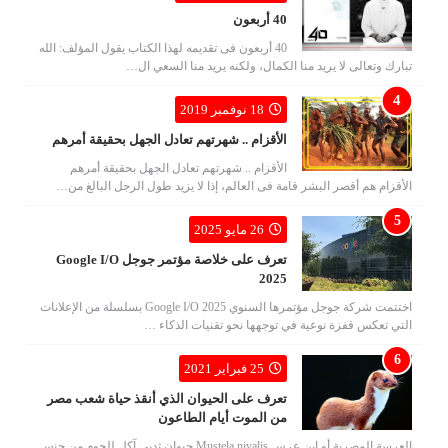
40 أربعون
40 أربعون فى تقديمه لهذا الكتاب يقول المؤلف: الله
تبارك وتعالى لا يريد منا الكمال، ولكنه يريد منا السعي ال…
18 نوفمبر 2019
الأقزام .. شهرتهم تعادل الجهل بحقيقة أمرهم
الأقزام .. شهرتهم تعادل الجهل بحقيقة أمرهم
الأقزام هم أقصر البشر قامة فى العالم، إذا لا يزيد طول الرجل البالغ من…
26 مايو 2025
تعرف على خلاصة مؤتمر جوجل Google I/O
2025
اختتمت شركة جوجل مؤتمرها السنوي Google I/O 2025 بسلسلة من الإعلانات
التي تعكس قفزة نوعية في توجهها نحو تقنيات الذكاء …
25 فبراير 2021
تعرف على الحيوان الذي أنقذ حياة شعب مصر
من الموت أيام الطاعون
العرسة المصرية أو ابن عرس Mustela nivalis حيوان ثديي آكل للحوم من جنس