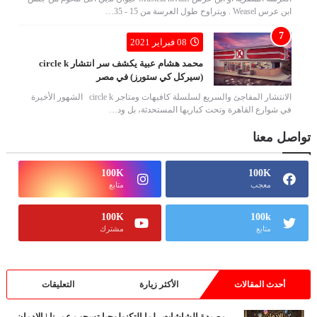
ابن عرس Weasel . ويتراوح طول العرسة من 15 - 35…
08 فبراير 2021
محمد هشام عبية يكشف سر انتشار circle k
(سيركل كي ستورز) في مصر
الانتشار المفاجئ والسريع لسلسلة كافيهات ومتاجر circle k الشهور الأخيرة
في شوارع القاهرة وتحت كباريها المستحدثة، بل ود…
تواصل معنا
100K
100K
معجب
متابع
100K
100k
متابع
مشترك
أحدث المقالات
الأكثر زيارة
التعليقات
مصيدة الشاشات.. لما التكنولوجيا تسحب عمرنا | الإدمان