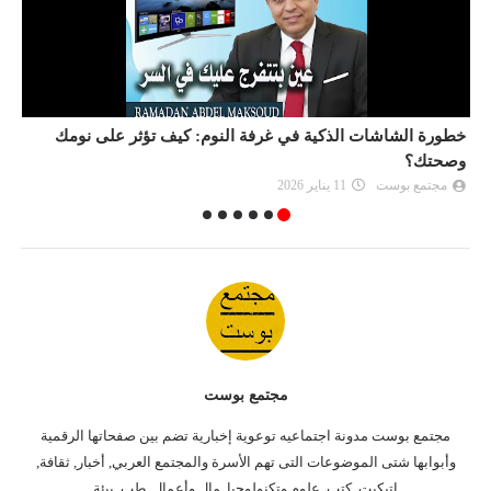
خطورة الشاشات الذكية في غرفة النوم: كيف تؤثر على نومك
علا
وصحتك؟
مجتمع بوست
11 يناير 2026
مجتمع بوست
مجتمع بوست مدونة اجتماعيه توعوية إخبارية تضم بين صفحاتها الرقمية
وأبوابها شتى الموضوعات التى تهم الأسرة والمجتمع العربي, أخبار, ثقافة,
اتيكيت, كتب, علوم وتكنولوجيا, مال وأعمال, طب, بيئة