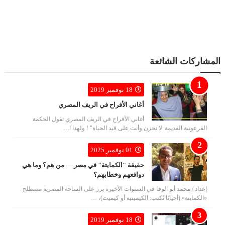
المشاركات الشائعة
18 نوفمبر 2019
أغاني الأفراح في الريف المصري
أغاني الأفراح في الريف المصري تقول الحكمة
الفرعونية القديمة"لا تحزن وأنت على قيد الحياة" ! ولهذا ا…
01 نوفمبر 2025
حقيقة "الكمايتة" في مصر — من هم؟ وما هي
دوافعهم وخطابهم؟
إعداد / محمد أبو الوفا في السنوات الأخيرة برز على الساحة المصرية مصطلح
«الكمايتة» (أحيانًا تُكتب: الكيميتية أو كيميت)، …
18 نوفمبر 2019