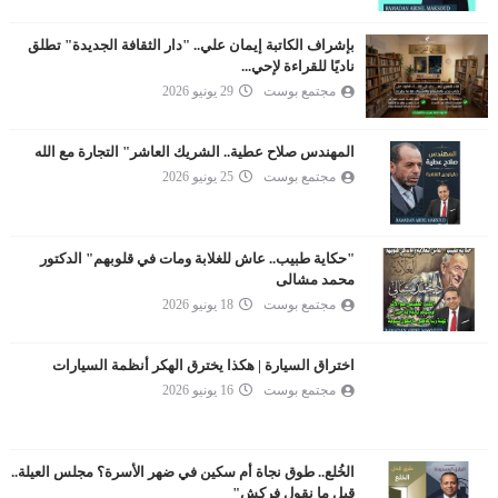
بإشراف الكاتبة إيمان علي.. "دار الثقافة الجديدة" تطلق
ناديًا للقراءة لإحي...
مجتمع بوست
29 يونيو 2026
المهندس صلاح عطية.. الشريك العاشر" التجارة مع الله
مجتمع بوست
25 يونيو 2026
"حكاية طبيب.. عاش للغلابة ومات في قلوبهم" الدكتور
محمد مشالى
مجتمع بوست
18 يونيو 2026
اختراق السيارة | هكذا يخترق الهكر أنظمة السيارات
مجتمع بوست
16 يونيو 2026
الخُلع.. طوق نجاة أم سكين في ضهر الأسرة؟ مجلس العيلة..
قبل ما نقول فركش"