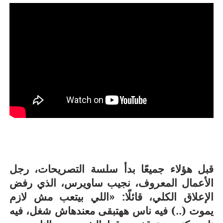
قبل هؤلاء جميعًا بدأ سلسة التصريحات، رجل
الأعمال المعروف، نجيب ساويرس، الذي رفض
الإعلاق الكلي، قائلًا: «اللي بيتعب مش لازم
يموت (..) فيه ناس ههتبقى معندهاش شغل، فيه