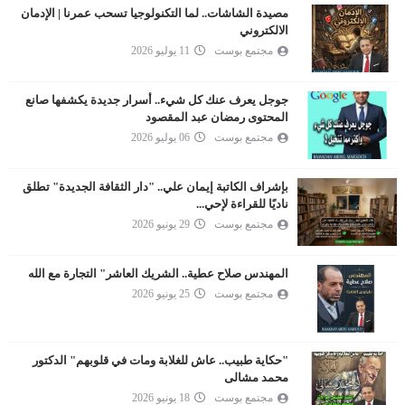
مصيدة الشاشات.. لما التكنولوجيا تسحب عمرنا | الإدمان
الالكتروني
مجتمع بوست
11 يوليو 2026
جوجل يعرف عنك كل شيء.. أسرار جديدة يكشفها صانع
المحتوى رمضان عبد المقصود
مجتمع بوست
06 يوليو 2026
بإشراف الكاتبة إيمان علي.. "دار الثقافة الجديدة" تطلق
ناديًا للقراءة لإحي...
مجتمع بوست
29 يونيو 2026
المهندس صلاح عطية.. الشريك العاشر" التجارة مع الله
مجتمع بوست
25 يونيو 2026
"حكاية طبيب.. عاش للغلابة ومات في قلوبهم" الدكتور
محمد مشالى
مجتمع بوست
18 يونيو 2026