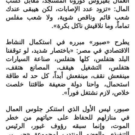
العمال بفيروس كورونا المستجد، مقابل كسب
المال: «تزود عدد الإصابات، لكن هيبقى عندك
شعب قائم وناقص شوية، ولا شعب مفلس
تماماً، وما نلاقيش ناكل بكرة».
يطرح «صبور» مبرره في استكمال النشاط
الاقتصادي في مصر: «باختصار شديد، لو توقفنا
البلد هتفلس، كلها هتفلس، صناعة السيارات
هتفلس، التشغيل هيقف، المصانع هتقف،
مينفعش نقف، مينفعش أبداً، كل حد له طاقة
استحمال، واحنا دولة ضعيفة طاقتنا خلصت
خلاص، لازم نشتغل فوراً».
صبور، ليس الأول الذي استنكر جلوس العمال
في منازلهم للحفاظ على حياتهم من خطر
الموت، وإنما سبقه رؤوف غبور، الرئيس
التنفيذي والعضو المنتدب لمجموعة «جي بى