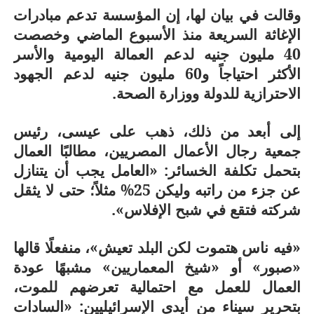
وقالت في بيان لها، إن المؤسسة تدعم مبادرات
الإغاثة السريعة منذ الأسبوع الماضي وخصصت
40 مليون جنيه لدعم العمالة اليومية والأسر
الأكثر احتياجاً و60 مليون جنيه لدعم الجهود
الاحترازية للدولة ووزارة الصحة.
إلى أبعد من ذلك، ذهب على عيسى، رئيس
جمعية رجال الأعمال المصريين، مطالبًا العمال
بتحمل تكلفة الخسائر: «العامل يجب أن يتنازل
عن جزء من راتبه وليكن 25% مثلاً؛ حتى لا يثقل
شركته فتقع في شبح الإفلاس».
«فيه ناس هتموت لكن البلد تعيش»، منفعلًا قالها
«صبور» أو «شيخ المعماريين» مشبهًا عودة
العمال للعمل مع احتمالية تعرضهم للموت،
بتحرير سيناء من أيدى الإسرائيليين: «السادات