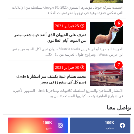
اختتمت شركة جوجل مؤتمرها السنوي Google I/O 2025 بسلسلة من الإعلانات
التي تعكس قفزة نوعية في توجهها نحو تقنيات الذكاء …
25 فبراير 2021
تعرف على الحيوان الذي أنقذ حياة شعب مصر
من الموت أيام الطاعون
العرسة المصرية أو ابن عرس Mustela nivalis حيوان ثديي آكل للحوم من جنس
ابن عرس Weasel . ويتراوح طول العرسة من 15 - 35…
08 فبراير 2021
محمد هشام عبية يكشف سر انتشار circle k
(سيركل كي ستورز) في مصر
الانتشار المفاجئ والسريع لسلسلة كافيهات ومتاجر circle k الشهور الأخيرة
في شوارع القاهرة وتحت كباريها المستحدثة، بل ود…
تواصل معنا
100K
100K
معجب
متابع