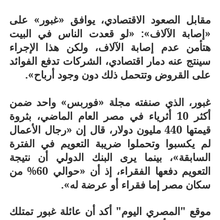
مقابل الصعود الاقتصادي، يوافق «غبور» على
«إصابة الآلاف»: «لو قعدت الناس في البيت
هتأمن عدم إصابة الآلاف، ولكن هذا الإجراء
سينتج عنه دمار اقتصادي، الشركات تدفع الفوائد
على القروض وتتحمل ذلك دون وجود أرباح».
غبور، الذي صنفته مجلة «فوربس» واحد ضمن
أكثر 10 أثرياء في مصر العام الماضي، بثروة
قيمتها 440 مليون دولار، قال إن «رجال الأعمال
لم يكسبوا وتحملوا ضريبة التعويم في الفترة
السابقة»، بينما يرى البنك الدولي أن نتيجة
التعويم دفعها الفقراء، إذ أن «حوالي 60% من
سكان مصر إما فقراء أو عرضة له».
موقع "المصري اليوم" أكد أن عائلة غبور تمتلك