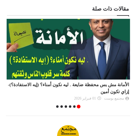
مقالات ذات صلة
الأمانة مش بس محفظة ضايعة . ليه نكون أمناء؟ (إيه الاستفادة؟)-
ل
إزاي تكون أمين
ص
مجتمع بوست
01 فبراير 2026