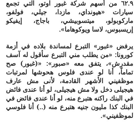
٦٢.٩ من أسهم شركة غبور اوتو، التي تجمع
سيارات «هيونداي، مازدا، جيلي، فولفو،
ماركوبولو، ميتسوبيشي، باجاج، إيفيكو
إريسبوس، لاسا ويوكوهاما».
يرفض «غبور» التبرع لمساندة بلاده في أزمة
كورونا: «من يطلب مني التبرع سأقول له آسف
مقدرش»، يتفق معه «صبور»: «(غبور) صح
تماماً، أنا لو عندى فلوس هحوشها لمرتبات
موظفيني الأشهر القادمة، لأنى مش عارف
هيجيلى دخل ولا مش هيجيلى، لو أنا عندى فائض
في البنك راكنه هتبرع منه، لو أنا عندى فائض في
البنك كذا مليون جنيه هتبرع منه (..) أنا فلوسي
لموظفيني».