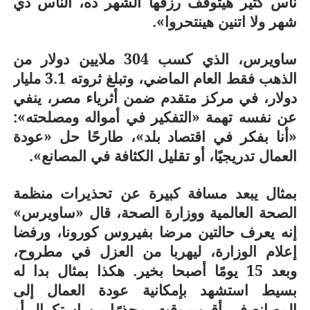
ناس كتير هيتوقف رزقها الشهر ده، الناس دي
شهر ولا اتنين هينتحروا».
ساويرس، الذي كسب 304 ملايين دولار من
الذهب فقط العام الماضي، وتبلغ ثروته 3.1 مليار
دولار، في مركز متقدم ضمن أثرياء مصر، ينفي
عن نفسه تهمة «التفكير في أمواله ومصلحته»:
«أنا بفكر في اقتصاد بلد»، طارحًا حل «عودة
العمال تدريجيًا، أو تقليل الكثافة في المصانع».
بمثال يبعد مسافة كبيرة عن تحذيرات منظمة
الصحة العالمية ووزارة الصحة، قال «ساويرس»
إنه يعرف حالتين مرضا بفيروس كورونا، ورفضا
إعلام الوزارة، ليهربا من العزل في مطروح،
وبعد 15 يومًا أصبحا بخير. هكذا بمثال بدا له
بسيط استشهد بإمكانية عودة العمال إلى
المصانع في أقرب وقت، محذرًا من استكمال أو