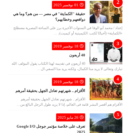
01 نوفمبر 2025
حقيقة "الكمايتة" في مصر — من هم؟ وما هي
دوافعهم وخطابهم؟
إعداد / محمد أبو الوفا في السنوات الأخيرة برز على الساحة المصرية مصطلح
«الكمايتة» (أحيانًا تُكتب: الكيميتية أو كيميت)، …
18 نوفمبر 2019
40 أربعون
40 أربعون فى تقديمه لهذا الكتاب يقول المؤلف: الله
تبارك وتعالى لا يريد منا الكمال، ولكنه يريد منا السعي ال…
18 نوفمبر 2019
الأقزام .. شهرتهم تعادل الجهل بحقيقة أمرهم
الأقزام .. شهرتهم تعادل الجهل بحقيقة أمرهم
الأقزام هم أقصر البشر قامة فى العالم، إذا لا يزيد طول الرجل البالغ من…
26 مايو 2025
تعرف على خلاصة مؤتمر جوجل Google I/O
2025