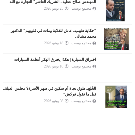
المهندس صلاح عطية.. الشريك العاشر" التجارة مع الله
مجتمع بوست
25 يونيو 2026
"حكاية طبيب.. عاش للغلابة ومات في قلوبهم" الدكتور
محمد مشالى
مجتمع بوست
18 يونيو 2026
اختراق السيارة | هكذا يخترق الهكر أنظمة السيارات
مجتمع بوست
16 يونيو 2026
الخُلع.. طوق نجاة أم سكين في ضهر الأسرة؟ مجلس العيلة..
قبل ما نقول فركش"
مجتمع بوست
08 يونيو 2026