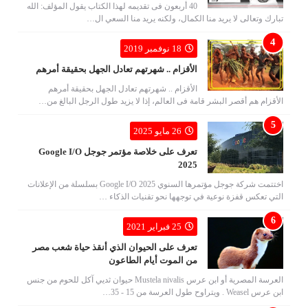
40 أربعون فى تقديمه لهذا الكتاب يقول المؤلف: الله
تبارك وتعالى لا يريد منا الكمال، ولكنه يريد منا السعي ال…
18 نوفمبر 2019
الأقزام .. شهرتهم تعادل الجهل بحقيقة أمرهم
الأقزام .. شهرتهم تعادل الجهل بحقيقة أمرهم
الأقزام هم أقصر البشر قامة فى العالم، إذا لا يزيد طول الرجل البالغ من…
26 مايو 2025
تعرف على خلاصة مؤتمر جوجل Google I/O
2025
اختتمت شركة جوجل مؤتمرها السنوي Google I/O 2025 بسلسلة من الإعلانات
التي تعكس قفزة نوعية في توجهها نحو تقنيات الذكاء …
25 فبراير 2021
تعرف على الحيوان الذي أنقذ حياة شعب مصر
من الموت أيام الطاعون
العرسة المصرية أو ابن عرس Mustela nivalis حيوان ثديي آكل للحوم من جنس
ابن عرس Weasel . ويتراوح طول العرسة من 15 - 35…