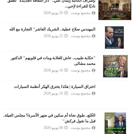
بإشراف الكاتبة إيمان علي.. "دار الثقافة الجديدة" تطلق
ناديًا للقراءة لإحي...
مجتمع بوست
29 يونيو 2026
المهندس صلاح عطية.. الشريك العاشر" التجارة مع الله
مجتمع بوست
25 يونيو 2026
"حكاية طبيب.. عاش للغلابة ومات في قلوبهم" الدكتور
محمد مشالى
مجتمع بوست
18 يونيو 2026
اختراق السيارة | هكذا يخترق الهكر أنظمة السيارات
مجتمع بوست
16 يونيو 2026
الخُلع.. طوق نجاة أم سكين في ضهر الأسرة؟ مجلس العيلة..
قبل ما نقول فركش"
مجتمع بوست
08 يونيو 2026