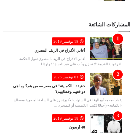
المشاركات الشائعة
18 نوفمبر 2019
أغاني الأفراح في الريف المصري
أغاني الأفراح في الريف المصري تقول الحكمة
الفرعونية القديمة"لا تحزن وأنت على قيد الحياة" ! ولهذا ا…
01 نوفمبر 2025
حقيقة "الكمايتة" في مصر — من هم؟ وما هي
دوافعهم وخطابهم؟
إعداد / محمد أبو الوفا في السنوات الأخيرة برز على الساحة المصرية مصطلح
«الكمايتة» (أحيانًا تُكتب: الكيميتية أو كيميت)، …
18 نوفمبر 2019
40 أربعون