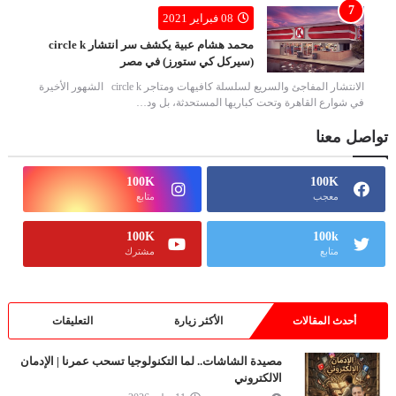
08 فبراير 2021
محمد هشام عبية يكشف سر انتشار circle k
(سيركل كي ستورز) في مصر
الانتشار المفاجئ والسريع لسلسلة كافيهات ومتاجر circle k الشهور الأخيرة
في شوارع القاهرة وتحت كباريها المستحدثة، بل ود…
تواصل معنا
100K
100K
معجب
متابع
100K
100k
متابع
مشترك
أحدث المقالات
الأكثر زيارة
التعليقات
مصيدة الشاشات.. لما التكنولوجيا تسحب عمرنا | الإدمان
الالكتروني