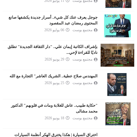
مجتمع بوست
11 يوليو 2026
جوجل يعرف عنك كل شيء.. أسرار جديدة يكشفها صانع
المحتوى رمضان عبد المقصود
مجتمع بوست
06 يوليو 2026
بإشراف الكاتبة إيمان علي.. "دار الثقافة الجديدة" تطلق
ناديًا للقراءة لإحي...
مجتمع بوست
29 يونيو 2026
المهندس صلاح عطية.. الشريك العاشر" التجارة مع الله
مجتمع بوست
25 يونيو 2026
"حكاية طبيب.. عاش للغلابة ومات في قلوبهم" الدكتور
محمد مشالى
مجتمع بوست
18 يونيو 2026
اختراق السيارة | هكذا يخترق الهكر أنظمة السيارات