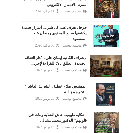
عمرنا | الإدمان الالكتروني
مجتمع بوست
11 يوليو 2026
جوجل يعرف عنك كل شيء.. أسرار جديدة
يكشفها صانع المحتوى رمضان عبد
المقصود
مجتمع بوست
06 يوليو 2026
بإشراف الكاتبة إيمان علي.. "دار الثقافة
الجديدة" تطلق ناديًا للقراءة لإحي...
مجتمع بوست
29 يونيو 2026
المهندس صلاح عطية.. الشريك العاشر"
التجارة مع الله
مجتمع بوست
25 يونيو 2026
"حكاية طبيب.. عاش للغلابة ومات في
قلوبهم" الدكتور محمد مشالى
مجتمع بوست
18 يونيو 2026