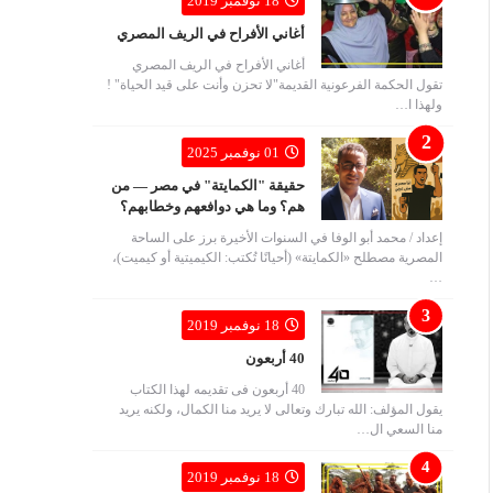
18 نوفمبر 2019
أغاني الأفراح في الريف المصري
أغاني الأفراح في الريف المصري
تقول الحكمة الفرعونية القديمة"لا تحزن وأنت على قيد الحياة" !
ولهذا ا…
01 نوفمبر 2025
حقيقة "الكمايتة" في مصر — من
هم؟ وما هي دوافعهم وخطابهم؟
إعداد / محمد أبو الوفا في السنوات الأخيرة برز على الساحة
المصرية مصطلح «الكمايتة» (أحيانًا تُكتب: الكيميتية أو كيميت)،
…
18 نوفمبر 2019
40 أربعون
40 أربعون فى تقديمه لهذا الكتاب
يقول المؤلف: الله تبارك وتعالى لا يريد منا الكمال، ولكنه يريد
منا السعي ال…
18 نوفمبر 2019