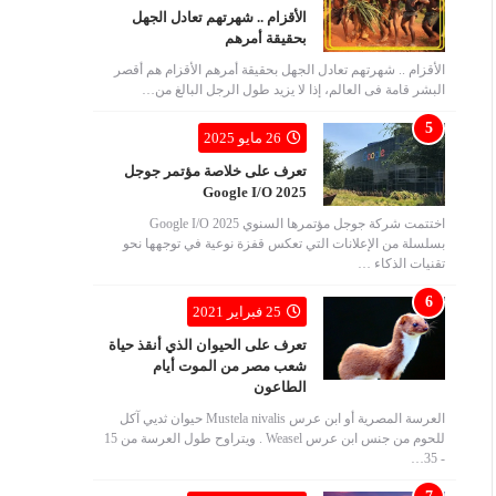
الأقزام .. شهرتهم تعادل الجهل
بحقيقة أمرهم
الأقزام .. شهرتهم تعادل الجهل بحقيقة أمرهم الأقزام هم أقصر
البشر قامة فى العالم، إذا لا يزيد طول الرجل البالغ من…
26 مايو 2025
تعرف على خلاصة مؤتمر جوجل
Google I/O 2025
اختتمت شركة جوجل مؤتمرها السنوي Google I/O 2025
بسلسلة من الإعلانات التي تعكس قفزة نوعية في توجهها نحو
تقنيات الذكاء …
25 فبراير 2021
تعرف على الحيوان الذي أنقذ حياة
شعب مصر من الموت أيام
الطاعون
العرسة المصرية أو ابن عرس Mustela nivalis حيوان ثديي آكل
للحوم من جنس ابن عرس Weasel . ويتراوح طول العرسة من 15
- 35…