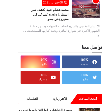
08 فبراير 2021
محمد هشام عبية يكشف سر
انتشار circle k (سيركل كي
ستورز) في مصر
الانتشار المفاجئ والسريع لسلسلة كافيهات ومتاجر circle k
الشهور الأخيرة في شوارع القاهرة وتحت كباريها المستحدثة، بل
ود…
تواصل معنا
100K
100K
معجب
متابع
100K
100k
متابع
مشترك
أحدث المقالات
الأكثر زيارة
التعليقات
مصيدة الشاشات.. لما التكنولوجيا تسحب