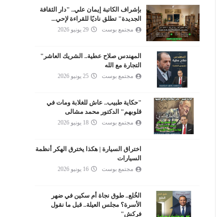
بإشراف الكاتبة إيمان علي.. "دار الثقافة
الجديدة" تطلق ناديًا للقراءة لإحي...
مجتمع بوست
29 يونيو 2026
المهندس صلاح عطية.. الشريك العاشر"
التجارة مع الله
مجتمع بوست
25 يونيو 2026
"حكاية طبيب.. عاش للغلابة ومات في
قلوبهم" الدكتور محمد مشالى
مجتمع بوست
18 يونيو 2026
اختراق السيارة | هكذا يخترق الهكر أنظمة
السيارات
مجتمع بوست
16 يونيو 2026
الخُلع.. طوق نجاة أم سكين في ضهر
الأسرة؟ مجلس العيلة.. قبل ما نقول
فركش"