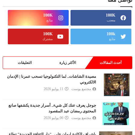
تواصل معنا
100K
100K
معجب
متابع
100K
100k
متابع
مشترك
أحدث المقالات
الأكثر زيارة
التعليقات
مصيدة الشاشات.. لما التكنولوجيا تسحب عمرنا | الإدمان
الالكتروني
مجتمع بوست
11 يوليو 2026
جوجل يعرف عنك كل شيء.. أسرار جديدة يكشفها صانع
المحتوى رمضان عبد المقصود
مجتمع بوست
06 يوليو 2026
بإشراف الكاتبة إيمان علي.. "دار الثقافة الجديدة" تطلق