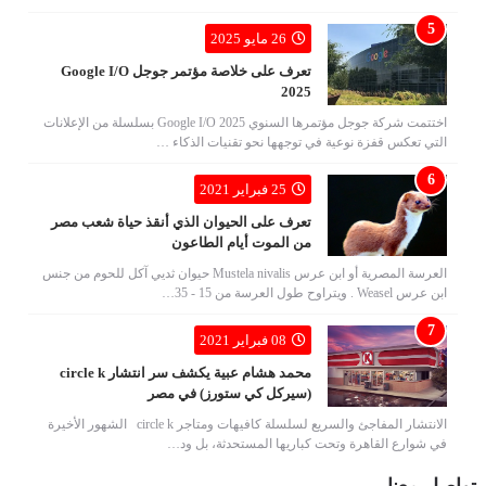
26 مايو 2025
تعرف على خلاصة مؤتمر جوجل Google I/O
2025
اختتمت شركة جوجل مؤتمرها السنوي Google I/O 2025 بسلسلة من الإعلانات
التي تعكس قفزة نوعية في توجهها نحو تقنيات الذكاء …
25 فبراير 2021
تعرف على الحيوان الذي أنقذ حياة شعب مصر
من الموت أيام الطاعون
العرسة المصرية أو ابن عرس Mustela nivalis حيوان ثديي آكل للحوم من جنس
ابن عرس Weasel . ويتراوح طول العرسة من 15 - 35…
08 فبراير 2021
محمد هشام عبية يكشف سر انتشار circle k
(سيركل كي ستورز) في مصر
الانتشار المفاجئ والسريع لسلسلة كافيهات ومتاجر circle k الشهور الأخيرة
في شوارع القاهرة وتحت كباريها المستحدثة، بل ود…