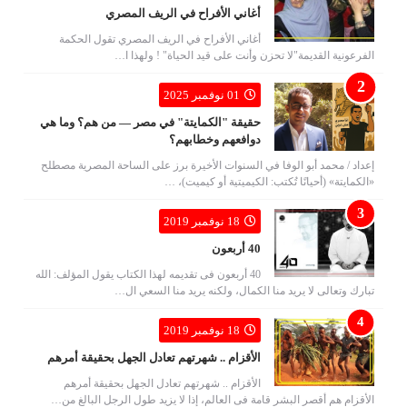
أغاني الأفراح في الريف المصري
أغاني الأفراح في الريف المصري تقول الحكمة
الفرعونية القديمة"لا تحزن وأنت على قيد الحياة" ! ولهذا ا…
01 نوفمبر 2025
حقيقة "الكمايتة" في مصر — من هم؟ وما هي
دوافعهم وخطابهم؟
إعداد / محمد أبو الوفا في السنوات الأخيرة برز على الساحة المصرية مصطلح
«الكمايتة» (أحيانًا تُكتب: الكيميتية أو كيميت)، …
18 نوفمبر 2019
40 أربعون
40 أربعون فى تقديمه لهذا الكتاب يقول المؤلف: الله
تبارك وتعالى لا يريد منا الكمال، ولكنه يريد منا السعي ال…
18 نوفمبر 2019
الأقزام .. شهرتهم تعادل الجهل بحقيقة أمرهم
الأقزام .. شهرتهم تعادل الجهل بحقيقة أمرهم
الأقزام هم أقصر البشر قامة فى العالم، إذا لا يزيد طول الرجل البالغ من…