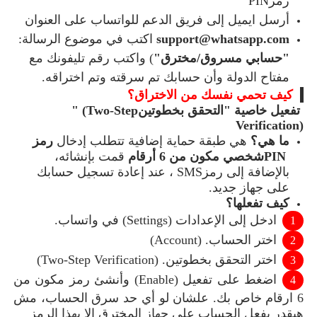
رمز
PIN
أرسل ايميل إلى فريق الدعم للواتساب على العنوان
support@whatsapp.com
اكتب في موضوع الرسالة
:
"
حسابي مسروق/مخترق
"
(
واكتب رقم تليفونك مع
مفتاح الدولة وأن حسابك تم سرقته وتم اختراقه
.
كيف تحمي نفسك من الاختراق؟
تفعيل خاصية "التحقق بخطوتين
" (Two-Step
Verification)
ما هي؟
هي طبقة حماية إضافية تتطلب إدخال
رمز
PIN
شخصي مكون من 6 أرقام
قمت بإنشائه،
بالإضافة إلى رمز
SMS
، عند إعادة تسجيل حسابك
على جهاز جديد
.
كيف تفعلها؟
ادخل إلى الإعدادات
(Settings)
في واتساب
.
اختر الحساب
(Account) .
اختر التحقق بخطوتين
(Two-Step Verification) .
اضغط على تفعيل
(Enable)
وأنشئ رمز
مكون من
6 ارقام
خاص بك
.
علشان لو أي حد سرق الحساب، مش
هيقدر يفعل الحساب على جهاز المخترق الا بهذا الرمز