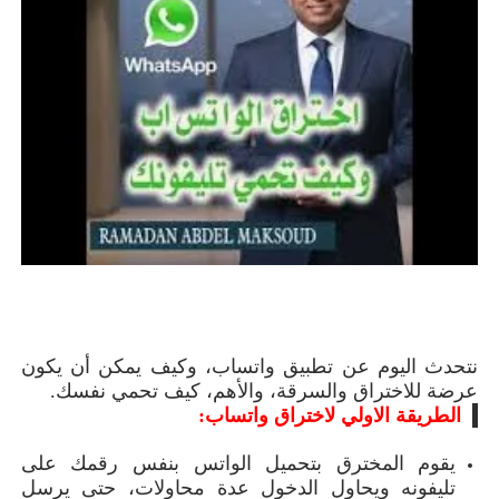
أسرة
أسرة
مجتمع بوست
11 يوليو 2026
مجتمع بوست
مصيدة الشاشات.. لما التكنولوجيا تسحب
مصيدة الشاشات..
عمرنا | الإدمان الالكتروني
عمرنا | الإدمان ال
نتحدث الي
وم عن
تطبيق واتساب، وكيف يمكن أن يكون
عرضة للاختراق والسرقة، والأهم، كيف تحمي نفسك
.
الطريقة الاولي لاختراق واتساب:
يقوم المخترق بتحميل الواتس بنفس رقمك على
تليفونه ويحاول الدخول عدة محاولات، حتى يرسل