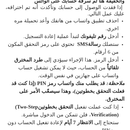
والحقيقة هنا تم سرقة حسابك على الواتس
إذا فقدت الوصول إلى حسابك وتأكدت أنه تم اختراقه،
عليك عمل التالي.
احذف تطبيق واتساب من هاتفك وأعد تحميلة مره
اخري
.
أدخل
رقم تليفونك
لتبدأ عملية إعادة التسجيل
.
ستصلك
رسالة
SMS
تحتوي على رمز التحقق المكون
من 6 أرقام
.
أدخل الرمز. هذا الإجراء سيؤدي إلى
طرد المخترق
تلقائياً
من الحساب، حيث لا يمكن تشغيل حساب
واتساب على جهازين في نفس الوقت
.
ملاحظة
:
قد يطلب منك واتساب رمز
PIN
(إذا كنت قد
فعلت التحقق بخطوتين)، وهذا سيصعّب الأمر على
المخترق
.
إذا كنت عملت تفعيل
التحقق بخطوتين
(Two-Step
Verification)
، فلن تتمكن من الدخول مباشرة.
ستحتاج إلى
الانتظار 7 أيام
لإعادة تفعيل الحساب دون