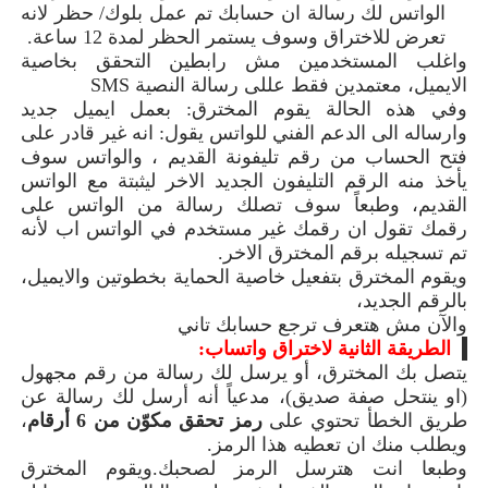
الواتس لك رسالة ان حسابك تم عمل بلوك/ حظر لانه
تعرض للاختراق وسوف يستمر الحظر لمدة 12 ساعة.
واغلب المستخدمين مش رابطين التحقق بخاصية
الايميل، معتمدين فقط عللى رسالة النصية
SMS
وفي هذه الحالة يقوم المخترق: بعمل ايميل جديد
وارساله الى الدعم الفني للواتس يقول: انه غير قادر على
فتح الحساب من رقم تليفونة القديم ، والواتس سوف
يأخذ منه الرقم التليفون الجديد الاخر ليثبتة مع الواتس
القديم، وطبعاً سوف تصلك رسالة من الواتس على
رقمك تقول ان رقمك غير مستخدم في الواتس اب لأنه
تم تسجيله برقم المخترق الاخر.
ويقوم المخترق بتفعيل خاصية الحماية بخطوتين والايميل،
بالرقم الجديد،
والآن مش هتعرف ترجع حسابك تاني
الطريقة الثانية لاختراق واتساب:
يتصل بك المخترق، أو يرسل لك رسالة من رقم مجهول
(او ينتحل صفة صديق)، مدعياً أنه أرسل لك رسالة عن
طريق الخطأ تحتوي على
رمز تحقق مكوّن من 6 أرقام
،
ويطلب منك ا
ن
تعطيه هذا الرمز
.
وطبعا انت هترسل الرمز لصحبك.
ويقوم المخترق