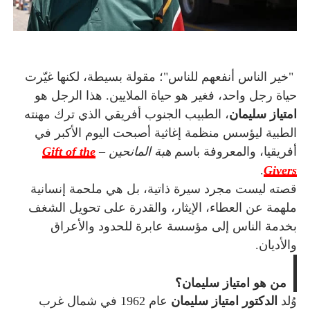
"خير الناس أنفعهم للناس"؛ مقولة بسيطة، لكنها غيّرت
أسرة
أسرة
حياة رجل واحد، فغير هو حياة الملايين. هذا الرجل هو
مجتمع بوست
11 يوليو 2026
مجتمع بوست
امتياز سليمان
، الطبيب الجنوب أفريقي الذي ترك مهنته
مصيدة الشاشات.. لما التكنولوجيا تسحب
مصيدة الشاشات..
الطبية ليؤسس منظمة إغاثية أصبحت اليوم الأكبر في
عمرنا | الإدمان الالكتروني
عمرنا | الإدمان ال
أفريقيا، والمعروفة باسم
هبة المانحين –
Gift of the
.
Givers
قصته ليست مجرد سيرة ذاتية، بل هي ملحمة إنسانية
ملهمة عن العطاء، الإيثار، والقدرة على تحويل الشغف
بخدمة الناس إلى مؤسسة عابرة للحدود والأعراق
والأديان.
من هو امتياز سليمان؟
وُلد
الدكتور امتياز سليمان
عام 1962 في شمال غرب