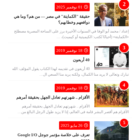
01 نوفمبر 2025
حقيقة "الكمايتة" في مصر — من هم؟ وما هي
دوافعهم وخطابهم؟
إعداد / محمد أبو الوفا في السنوات الأخيرة برز على الساحة المصرية مصطلح
«الكمايتة» (أحيانًا تُكتب: الكيميتية أو كيميت)، …
18 نوفمبر 2019
40 أربعون
40 أربعون فى تقديمه لهذا الكتاب يقول المؤلف: الله
تبارك وتعالى لا يريد منا الكمال، ولكنه يريد منا السعي ال…
18 نوفمبر 2019
الأقزام .. شهرتهم تعادل الجهل بحقيقة أمرهم
الأقزام .. شهرتهم تعادل الجهل بحقيقة أمرهم
الأقزام هم أقصر البشر قامة فى العالم، إذا لا يزيد طول الرجل البالغ من…
26 مايو 2025
تعرف على خلاصة مؤتمر جوجل Google I/O