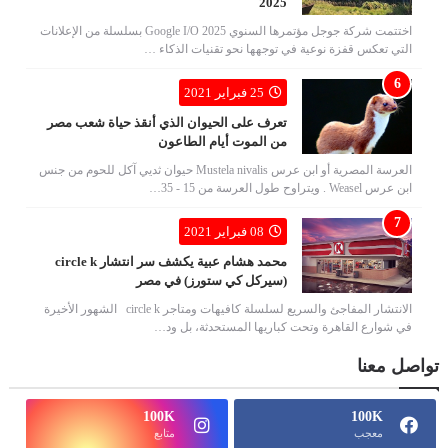
2025
اختتمت شركة جوجل مؤتمرها السنوي Google I/O 2025 بسلسلة من الإعلانات
التي تعكس قفزة نوعية في توجهها نحو تقنيات الذكاء …
25 فبراير 2021
تعرف على الحيوان الذي أنقذ حياة شعب مصر
من الموت أيام الطاعون
العرسة المصرية أو ابن عرس Mustela nivalis حيوان ثديي آكل للحوم من جنس
ابن عرس Weasel . ويتراوح طول العرسة من 15 - 35…
08 فبراير 2021
محمد هشام عبية يكشف سر انتشار circle k
(سيركل كي ستورز) في مصر
الانتشار المفاجئ والسريع لسلسلة كافيهات ومتاجر circle k الشهور الأخيرة
في شوارع القاهرة وتحت كباريها المستحدثة، بل ود…
تواصل معنا
100K
100K
معجب
متابع