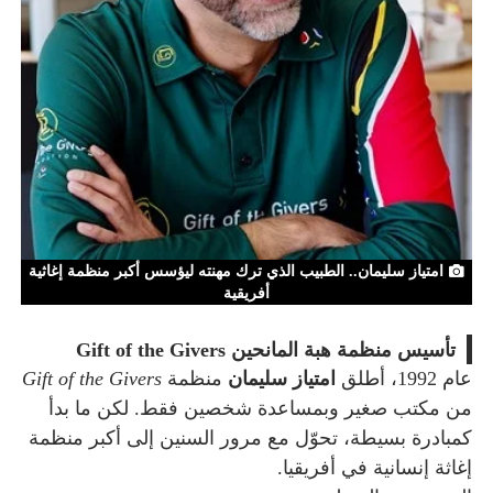
امتياز سليمان.. الطبيب الذي ترك مهنته ليؤسس أكبر منظمة إغاثية
أفريقية
تأسيس منظمة هبة المانحين Gift of the Givers
عام 1992، أطلق
امتياز سليمان
منظمة
Gift of the Givers
من مكتب صغير وبمساعدة شخصين فقط. لكن ما بدأ
كمبادرة بسيطة، تحوّل مع مرور السنين إلى أكبر منظمة
إغاثة إنسانية في أفريقيا.