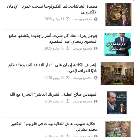
مصيدة الشاشات.. لما التكنولوجيا تسحب عمرنا | الإدمان
الالكتروني
مجتمع بوست
11 يوليو 2026
جوجل يعرف عنك كل شيء.. أسرار جديدة يكشفها صانع
المحتوى رمضان عبد المقصود
مجتمع بوست
06 يوليو 2026
بإشراف الكاتبة إيمان علي.. "دار الثقافة الجديدة" تطلق
ناديًا للقراءة لإحي...
مجتمع بوست
29 يونيو 2026
المهندس صلاح عطية.. الشريك العاشر" التجارة مع الله
مجتمع بوست
25 يونيو 2026
"حكاية طبيب.. عاش للغلابة ومات في قلوبهم" الدكتور
محمد مشالى
مجتمع بوست
18 يونيو 2026