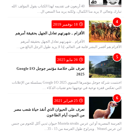
40 أربعون فى تقديمه لهذا الكتاب يقول المؤلف: الله
تبارك وتعالى لا يريد منا الكمال، ولكنه يريد منا السعي ال…
18 نوفمبر 2019
الأقزام .. شهرتهم تعادل الجهل بحقيقة أمرهم
الأقزام .. شهرتهم تعادل الجهل بحقيقة أمرهم
الأقزام هم أقصر البشر قامة فى العالم، إذا لا يزيد طول الرجل البالغ من…
26 مايو 2025
تعرف على خلاصة مؤتمر جوجل Google I/O
2025
اختتمت شركة جوجل مؤتمرها السنوي Google I/O 2025 بسلسلة من الإعلانات
التي تعكس قفزة نوعية في توجهها نحو تقنيات الذكاء …
25 فبراير 2021
تعرف على الحيوان الذي أنقذ حياة شعب مصر
من الموت أيام الطاعون
العرسة المصرية أو ابن عرس Mustela nivalis حيوان ثديي آكل للحوم من جنس
ابن عرس Weasel . ويتراوح طول العرسة من 15 - 35…