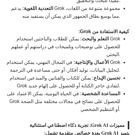
مفيدًا للبحث والتحقيق.
التعددية اللغوية:
يدعم Grok مجموعة متنوعة من اللغات،
مما يوسع نطاق الجمهور الذي يمكن أن يستفيد منه.
كيفية الاستفادة من Grok:
التعلم والبحث:
يمكن للطلاب والباحثين استخدام Grok
للحصول على توضيحات وتلميحات في دراستهم أو عملهم
البحثي.
الأعمال والإنتاجية:
في المجال المهني، يمكن استخدام Grok
لتحليل البيانات، توليد أفكار، أو حتى مساعدة في الترجمة.
تحسين الإبداع:
يمكن للكتاب والفنانين والمبدعين استخدام
Grok لتفادي حاجز الكتابة أو للحصول على إلهام جديد.
المساعدة الشخصية:
في الحياة اليومية، يمكن الاعتماد على
Grok للحصول على نصائح في مجالات مختلفة مثل الصحة
أو التنظيم الشخصي.
مميزات Grok AI: تجربة ذكاء اصطناعي استثنائية
يتميز Grok AI بعدة خصائص متقدمة تشمل: