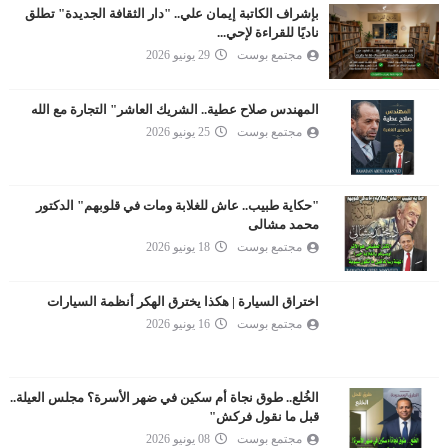
بإشراف الكاتبة إيمان علي.. "دار الثقافة الجديدة" تطلق
ناديًا للقراءة لإحي...
مجتمع بوست
29 يونيو 2026
المهندس صلاح عطية.. الشريك العاشر" التجارة مع الله
مجتمع بوست
25 يونيو 2026
"حكاية طبيب.. عاش للغلابة ومات في قلوبهم" الدكتور
محمد مشالى
مجتمع بوست
18 يونيو 2026
اختراق السيارة | هكذا يخترق الهكر أنظمة السيارات
مجتمع بوست
16 يونيو 2026
الخُلع.. طوق نجاة أم سكين في ضهر الأسرة؟ مجلس العيلة..
قبل ما نقول فركش"
مجتمع بوست
08 يونيو 2026