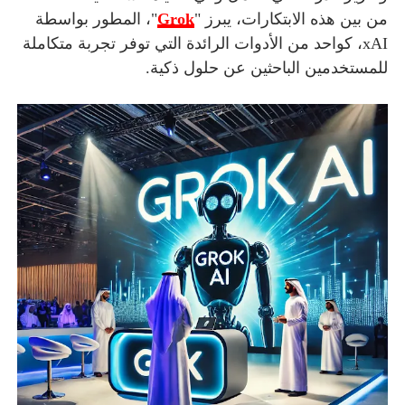
من بين هذه الابتكارات، يبرز "
Grok
"، المطور بواسطة
xAI، كواحد من الأدوات الرائدة التي توفر تجربة متكاملة
للمستخدمين الباحثين عن حلول ذكية.
أسرة
أسرة
مجتمع بوست
11 يوليو 2026
مجتمع بوست
مصيدة الشاشات.. لما التكنولوجيا تسحب
مصيدة الشاشات..
عمرنا | الإدمان الالكتروني
عمرنا | الإدمان ال