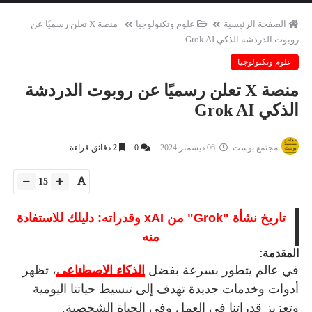
الصفحة الرئيسية
علوم وتكنولوجيا
منصة X تعلن رسميًا عن
روبوت الدردشة الذكي Grok AI
علوم وتكنولوجيا
منصة X تعلن رسميًا عن روبوت الدردشة
الذكي Grok AI
مجتمع بوست
06 ديسمبر 2024
0
2
دقائق قراءة
15
تاريخ نشأة "Grok" من xAI وقدراته: دليلك للاستفادة
منه
المقدمة:
في عالم يتطور بسرعة بفضل
الذكاء الاصطناعي
، تظهر
أدوات وخدمات جديدة تهدف إلى تبسيط حياتنا اليومية
وتعزيز قدراتنا في العمل وفي الحياة الشخصية.