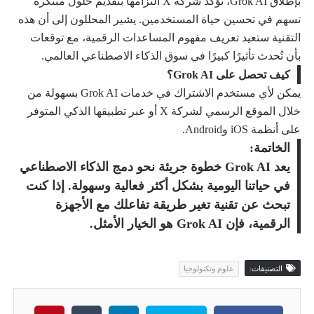
بإطلاق Grok AI، تؤكد شركة X التزامها بتقديم حلول مبتكرة
تسهم في تحسين حياة المستخدمين. يشير المحللون إلى أن هذه
التقنية ستعيد تعريف مفهوم المساعدات الرقمية، مع توقعات
بأن تُحدث تأثيرًا كبيرًا في سوق الذكاء الاصطناعي العالمي.
كيف تحصل على Grok AI؟
يمكن لأي مستخدم الاشتراك في خدمات Grok AI بسهولة من
خلال الموقع الرسمي لشركة X أو عبر تطبيقها الذكي المتوفر
على أنظمة iOS وAndroid.
الخاتمة:
يعد Grok AI خطوة جريئة نحو دمج الذكاء الاصطناعي
في حياتنا اليومية بشكل أكثر فعالية وسهولة. إذا كنت
تبحث عن تقنية تغير طريقة تفاعلك مع الأجهزة
الرقمية، فإن Grok AI هو الخيار الأمثل.
التصنيفات:
علوم وتكنولوجيا