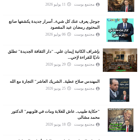
مجتمع بوست
11 يوليو 2026
جوجل يعرف عنك كل شيء.. أسرار جديدة يكشفها صانع
المحتوى رمضان عبد المقصود
مجتمع بوست
06 يوليو 2026
بإشراف الكاتبة إيمان علي.. "دار الثقافة الجديدة" تطلق
ناديًا للقراءة لإحي...
مجتمع بوست
29 يونيو 2026
المهندس صلاح عطية.. الشريك العاشر" التجارة مع الله
مجتمع بوست
25 يونيو 2026
"حكاية طبيب.. عاش للغلابة ومات في قلوبهم" الدكتور
محمد مشالى
مجتمع بوست
18 يونيو 2026