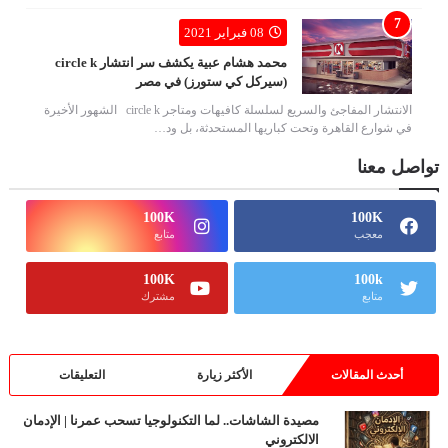
08 فبراير 2021
محمد هشام عبية يكشف سر انتشار circle k
(سيركل كي ستورز) في مصر
الانتشار المفاجئ والسريع لسلسلة كافيهات ومتاجر circle k الشهور الأخيرة
في شوارع القاهرة وتحت كباريها المستحدثة، بل ود…
تواصل معنا
100K
100K
معجب
متابع
100K
100k
متابع
مشترك
أحدث المقالات
الأكثر زيارة
التعليقات
مصيدة الشاشات.. لما التكنولوجيا تسحب عمرنا | الإدمان
الالكتروني