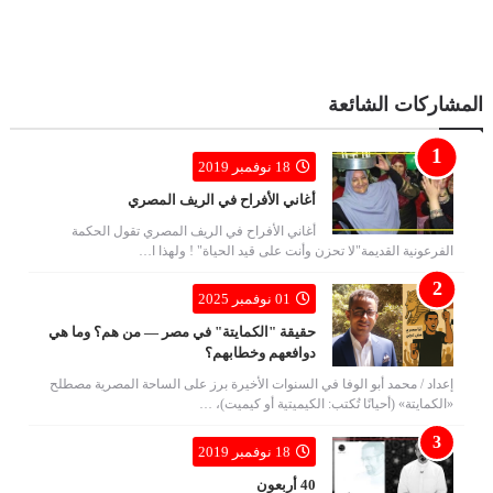
المشاركات الشائعة
18 نوفمبر 2019
أغاني الأفراح في الريف المصري
أغاني الأفراح في الريف المصري تقول الحكمة
الفرعونية القديمة"لا تحزن وأنت على قيد الحياة" ! ولهذا ا…
01 نوفمبر 2025
حقيقة "الكمايتة" في مصر — من هم؟ وما هي
دوافعهم وخطابهم؟
إعداد / محمد أبو الوفا في السنوات الأخيرة برز على الساحة المصرية مصطلح
«الكمايتة» (أحيانًا تُكتب: الكيميتية أو كيميت)، …
18 نوفمبر 2019
40 أربعون