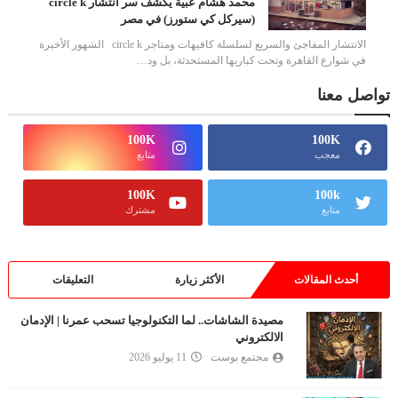
محمد هشام عبية يكشف سر انتشار circle k
(سيركل كي ستورز) في مصر
الانتشار المفاجئ والسريع لسلسلة كافيهات ومتاجر circle k الشهور الأخيرة
في شوارع القاهرة وتحت كباريها المستحدثة، بل ود…
تواصل معنا
100K
100K
معجب
متابع
100K
100k
متابع
مشترك
أحدث المقالات
الأكثر زيارة
التعليقات
مصيدة الشاشات.. لما التكنولوجيا تسحب عمرنا | الإدمان
الالكتروني
مجتمع بوست
11 يوليو 2026