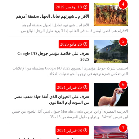
18 نوفمبر 2019
الأقزام .. شهرتهم تعادل الجهل بحقيقة أمرهم
الأقزام .. شهرتهم تعادل الجهل بحقيقة أمرهم
الأقزام هم أقصر البشر قامة فى العالم، إذا لا يزيد طول الرجل البالغ من…
26 مايو 2025
تعرف على خلاصة مؤتمر جوجل Google I/O
2025
اختتمت شركة جوجل مؤتمرها السنوي Google I/O 2025 بسلسلة من الإعلانات
التي تعكس قفزة نوعية في توجهها نحو تقنيات الذكاء …
25 فبراير 2021
تعرف على الحيوان الذي أنقذ حياة شعب مصر
من الموت أيام الطاعون
العرسة المصرية أو ابن عرس Mustela nivalis حيوان ثديي آكل للحوم من جنس
ابن عرس Weasel . ويتراوح طول العرسة من 15 - 35…
08 فبراير 2021