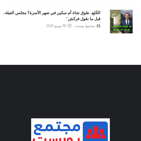
الخُلع.. طوق نجاة أم سكين في ضهر الأسرة؟ مجلس العيلة..
قبل ما نقول فركش"
مجتمع بوست
08 يونيو 2026