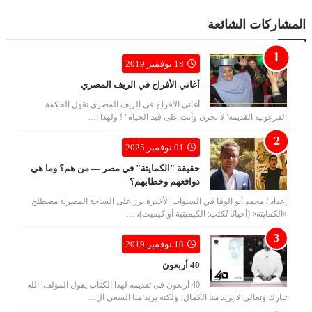
المشاركات الشائعة
18 نوفمبر 2019
أغاني الأفراح في الريف المصري
أغاني الأفراح في الريف المصري تقول الحكمة
الفرعونية القديمة"لا تحزن وأنت على قيد الحياة" ! ولهذا ا…
01 نوفمبر 2025
حقيقة "الكمايتة" في مصر — من هم؟ وما هي
دوافعهم وخطابهم؟
إعداد / محمد أبو الوفا في السنوات الأخيرة برز على الساحة المصرية مصطلح
«الكمايتة» (أحيانًا تُكتب: الكيميتية أو كيميت)، …
18 نوفمبر 2019
40 أربعون
40 أربعون فى تقديمه لهذا الكتاب يقول المؤلف: الله
تبارك وتعالى لا يريد منا الكمال، ولكنه يريد منا السعي ال…