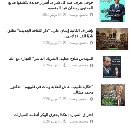
جوجل يعرف عنك كل شيء.. أسرار جديدة يكشفها صانع
المحتوى رمضان عبد المقصود
مجتمع بوست
06 يوليو 2026
بإشراف الكاتبة إيمان علي.. "دار الثقافة الجديدة" تطلق
ناديًا للقراءة لإحي...
مجتمع بوست
29 يونيو 2026
المهندس صلاح عطية.. الشريك العاشر" التجارة مع الله
مجتمع بوست
25 يونيو 2026
"حكاية طبيب.. عاش للغلابة ومات في قلوبهم" الدكتور
محمد مشالى
مجتمع بوست
18 يونيو 2026
اختراق السيارة | هكذا يخترق الهكر أنظمة السيارات
مجتمع بوست
16 يونيو 2026