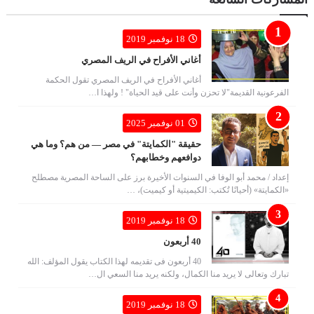
18 نوفمبر 2019
أغاني الأفراح في الريف المصري
أغاني الأفراح في الريف المصري تقول الحكمة
الفرعونية القديمة"لا تحزن وأنت على قيد الحياة" ! ولهذا ا…
01 نوفمبر 2025
حقيقة "الكمايتة" في مصر — من هم؟ وما هي
دوافعهم وخطابهم؟
إعداد / محمد أبو الوفا في السنوات الأخيرة برز على الساحة المصرية مصطلح
«الكمايتة» (أحيانًا تُكتب: الكيميتية أو كيميت)، …
18 نوفمبر 2019
40 أربعون
40 أربعون فى تقديمه لهذا الكتاب يقول المؤلف: الله
تبارك وتعالى لا يريد منا الكمال، ولكنه يريد منا السعي ال…
18 نوفمبر 2019