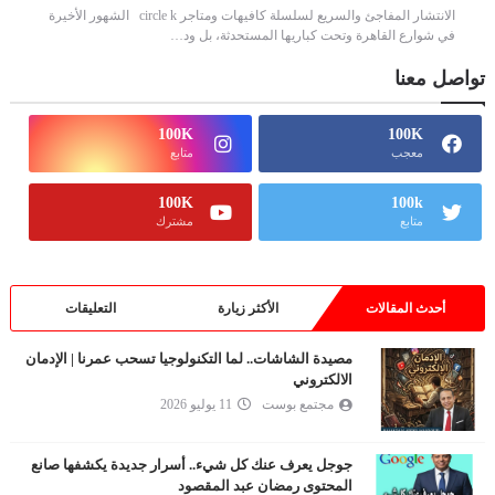
الانتشار المفاجئ والسريع لسلسلة كافيهات ومتاجر circle k الشهور الأخيرة
في شوارع القاهرة وتحت كباريها المستحدثة، بل ود…
تواصل معنا
100K
100K
معجب
متابع
100K
100k
متابع
مشترك
أحدث المقالات
الأكثر زيارة
التعليقات
مصيدة الشاشات.. لما التكنولوجيا تسحب عمرنا | الإدمان
الالكتروني
مجتمع بوست
11 يوليو 2026
جوجل يعرف عنك كل شيء.. أسرار جديدة يكشفها صانع
المحتوى رمضان عبد المقصود