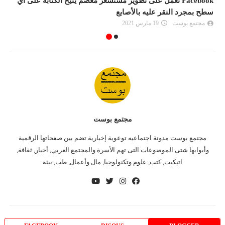
Facebook تعمل على تطوير مستشعر معصم يتيح الكتابة على أي
"
سطح بمجرد النقر عليه بالأصابع
إ
مجتمع بوست
19 مارس 2021
مجتمع بوست
مجتمع بوست مدونة اجتماعيه توعوية إخبارية تضم بين صفحاتها الرقمية
وأبوابها شتى الموضوعات التى تهم الأسرة والمجتمع العربي, أخبار, ثقافة,
اتيكيت, كتب, علوم وتكنولوجيا, مال وأعمال, طب, بيئة