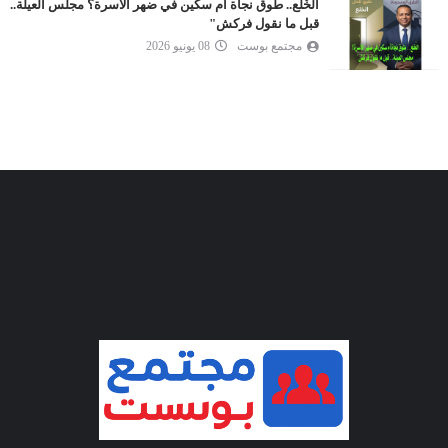
الخُلع.. طوق نجاة أم سكين في ضهر الأسرة؟ مجلس العيلة..
قبل ما نقول فركش"
مجتمع بوست
08 يونيو 2026