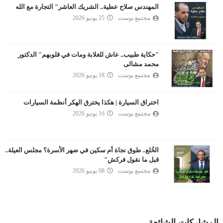
المهندس صلاح عطية.. الشريك العاشر" التجارة مع الله
مجتمع بوست
25 يونيو 2026
"حكاية طبيب.. عاش للغلابة ومات في قلوبهم" الدكتور
محمد مشالى
مجتمع بوست
18 يونيو 2026
اختراق السيارة | هكذا يخترق الهكر أنظمة السيارات
مجتمع بوست
16 يونيو 2026
الخُلع.. طوق نجاة أم سكين في ضهر الأسرة؟ مجلس العيلة..
قبل ما نقول فركش"
مجتمع بوست
08 يونيو 2026
المشاركات الشائعة