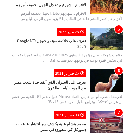
الأقزام .. شهرتهم تعادل الجهل بحقيقة أمرهم
الأقزام .. شهرتهم تعادل الجهل بحقيقة أمرهم
الأقزام هم أقصر البشر قامة فى العالم، إذا لا يزيد طول الرجل البالغ من…
26 مايو 2025
تعرف على خلاصة مؤتمر جوجل Google I/O
2025
اختتمت شركة جوجل مؤتمرها السنوي Google I/O 2025 بسلسلة من الإعلانات
التي تعكس قفزة نوعية في توجهها نحو تقنيات الذكاء …
25 فبراير 2021
تعرف على الحيوان الذي أنقذ حياة شعب مصر
من الموت أيام الطاعون
العرسة المصرية أو ابن عرس Mustela nivalis حيوان ثديي آكل للحوم من جنس
ابن عرس Weasel . ويتراوح طول العرسة من 15 - 35…
08 فبراير 2021
محمد هشام عبية يكشف سر انتشار circle k
(سيركل كي ستورز) في مصر