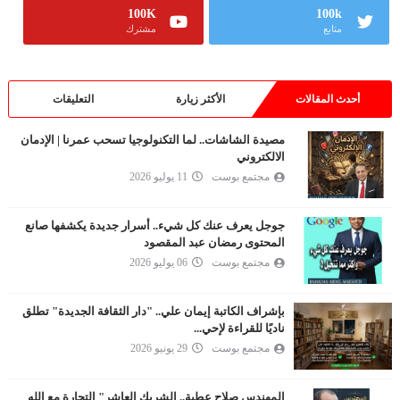
100K
100k
متابع
مشترك
أحدث المقالات
الأكثر زيارة
التعليقات
مصيدة الشاشات.. لما التكنولوجيا تسحب عمرنا | الإدمان
الالكتروني
مجتمع بوست
11 يوليو 2026
جوجل يعرف عنك كل شيء.. أسرار جديدة يكشفها صانع
المحتوى رمضان عبد المقصود
مجتمع بوست
06 يوليو 2026
بإشراف الكاتبة إيمان علي.. "دار الثقافة الجديدة" تطلق
ناديًا للقراءة لإحي...
مجتمع بوست
29 يونيو 2026
المهندس صلاح عطية.. الشريك العاشر" التجارة مع الله