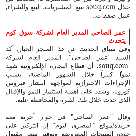
خلال
souq.com
تتبع المشتريات, البيع والشراء,
عمل صفقات..
عمر الصاحي المدير العام لشركة سوق كوم
يتحدث
وفى سياق الحديث عن هذا المتجر الجبار, أكد
السيد "عمر الصاحى"، المدير العام لشركة
souq.com
، أن قطاع التجارة الإلكترونية شهد
نموا
كبيراً خلال الشهور الماضية، بسبب
الإجراءات الاحترازية لمواجهة انتشار فيروس
كورونا، وشدد على أهمية استثمار النمو والإقبال
الذى حدث خلال تلك الفترة والمحافظة عليه.
وقال "عمر الصاحى" فى حوار أجرته معه
جريدة/موقع "المصرى اليوم" إن التركيز على
جودة المنتجات المعروضة وتوفير سعر مقبول