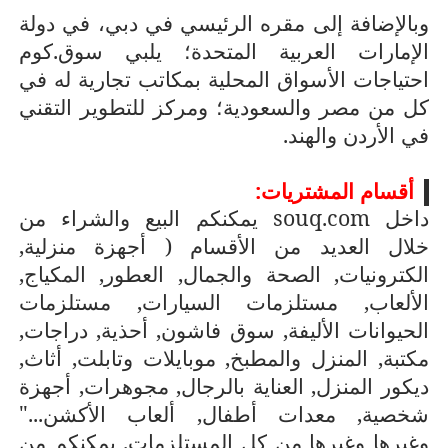
وبالإضافة إلى مقره الرئيسي في دبي، في دولة
الإمارات العربية المتحدة؛ يلبي سوق.كوم
احتياجات الأسواق المحلية بمكاتب تجارية له في
كل من مصر والسعودية؛ ومركز للتطوير التقني
في الأردن والهند.
أقسام المشتريات:
داخل
souq.com
يمكنكم البيع والشراء من
خلال العديد من الأقسام ( أجهزة منزلية,
الكترونيات, الصحة والجمال, العطور, المكياج,
الألعاب, مستلزمات السيارات, مستلزمات
الحيوانات الأليفة, سوق فاشون, أحذية, دراجات,
مكتبة, المنزل والمطبخ, موبايلات وتابلت, أثاث,
ديكور المنزل, العناية بالرجال, مجوهرات, أجهزة
شخصية, معدات أطفال, ألعاب الأكشن..."
وغيرها وغيرها من كل المستلزمات. يمكنكم من