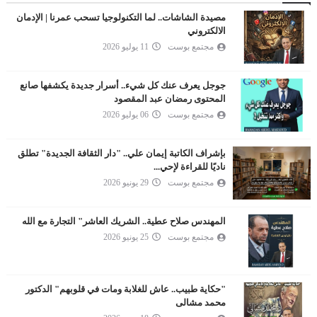
مصيدة الشاشات.. لما التكنولوجيا تسحب عمرنا | الإدمان
الالكتروني
مجتمع بوست
11 يوليو 2026
جوجل يعرف عنك كل شيء.. أسرار جديدة يكشفها صانع
المحتوى رمضان عبد المقصود
مجتمع بوست
06 يوليو 2026
بإشراف الكاتبة إيمان علي.. "دار الثقافة الجديدة" تطلق
ناديًا للقراءة لإحي...
مجتمع بوست
29 يونيو 2026
المهندس صلاح عطية.. الشريك العاشر" التجارة مع الله
مجتمع بوست
25 يونيو 2026
"حكاية طبيب.. عاش للغلابة ومات في قلوبهم" الدكتور
محمد مشالى