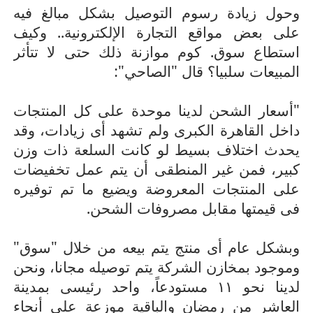
وحول زيادة رسوم التوصيل بشكل مبالغ فيه
على بعض مواقع التجارة الإلكترونية.. وكيف
استطاع سوق. كوم موازنة ذلك حتى لا تتأثر
المبيعات سلبيا؟ قال "الصاحي":
"أسعار الشحن لدينا موحدة على كل المنتجات
داخل القاهرة الكبرى ولم تشهد أى زيادات، وقد
يحدث اختلاف بسيط لو كانت السلعة ذات وزن
كبير، فمن غير المنطقى أن يتم عمل تخفيضات
على المنتجات المعروضة ويضيع ما تم توفيره
فى قيمتها مقابل مصروفات الشحن.
وبشكل عام أى منتج يتم بيعه من خلال "سوق"
وموجود بمخازن الشركة يتم توصيله مجانا، ونحن
لدينا نحو ١١ مستودعاً، واحد رئيسى بمدينة
العاشر من رمضان والباقية موزعة على أنحاء