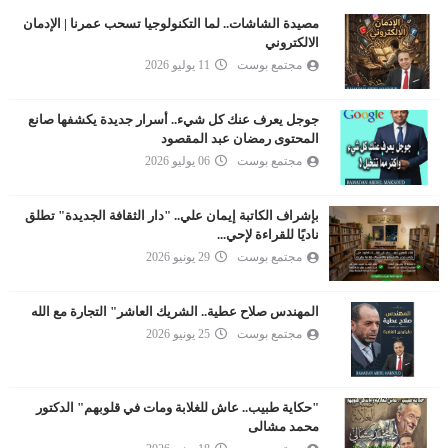
مصيدة الشاشات.. لما التكنولوجيا تسحب عمرنا | الإدمان
الالكتروني
مجتمع بوست
11 يوليو 2026
جوجل يعرف عنك كل شيء.. أسرار جديدة يكشفها صانع
المحتوى رمضان عبد المقصود
مجتمع بوست
06 يوليو 2026
بإشراف الكاتبة إيمان علي.. "دار الثقافة الجديدة" تطلق
ناديًا للقراءة لإحي...
مجتمع بوست
29 يونيو 2026
المهندس صلاح عطية.. الشريك العاشر" التجارة مع الله
مجتمع بوست
25 يونيو 2026
"حكاية طبيب.. عاش للغلابة ومات في قلوبهم" الدكتور
محمد مشالى