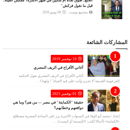
الخُلع.. طوق نجاة أم سكين في ضهر الأسرة؟ مجلس العيلة..
قبل ما نقول فركش"
مجتمع بوست
08 يونيو 2026
المشاركات الشائعة
18 نوفمبر 2019
أغاني الأفراح في الريف المصري
أغاني الأفراح في الريف المصري تقول الحكمة
الفرعونية القديمة"لا تحزن وأنت على قيد الحياة" ! ولهذا ا…
01 نوفمبر 2025
حقيقة "الكمايتة" في مصر — من هم؟ وما هي
دوافعهم وخطابهم؟
إعداد / محمد أبو الوفا في السنوات الأخيرة برز على الساحة المصرية مصطلح
«الكمايتة» (أحيانًا تُكتب: الكيميتية أو كيميت)، …