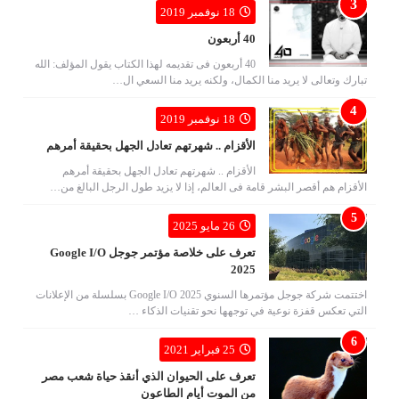
18 نوفمبر 2019
40 أربعون
40 أربعون فى تقديمه لهذا الكتاب يقول المؤلف: الله
تبارك وتعالى لا يريد منا الكمال، ولكنه يريد منا السعي ال…
18 نوفمبر 2019
الأقزام .. شهرتهم تعادل الجهل بحقيقة أمرهم
الأقزام .. شهرتهم تعادل الجهل بحقيقة أمرهم
الأقزام هم أقصر البشر قامة فى العالم، إذا لا يزيد طول الرجل البالغ من…
26 مايو 2025
تعرف على خلاصة مؤتمر جوجل Google I/O
2025
اختتمت شركة جوجل مؤتمرها السنوي Google I/O 2025 بسلسلة من الإعلانات
التي تعكس قفزة نوعية في توجهها نحو تقنيات الذكاء …
25 فبراير 2021
تعرف على الحيوان الذي أنقذ حياة شعب مصر
من الموت أيام الطاعون