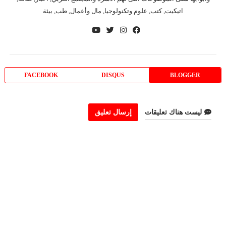
اتيكيت, كتب, علوم وتكنولوجيا, مال وأعمال, طب, بيئة
FACEBOOK
DISQUS
BLOGGER
ليست هناك تعليقات
إرسال تعليق