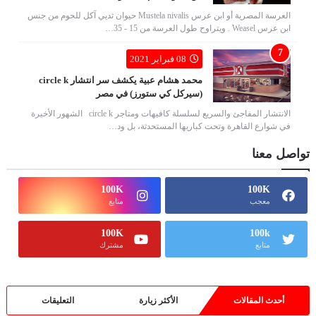
العرسة المصرية أو ابن عرس Mustela nivalis حيوان ثديي آكل للحوم من جنس
ابن عرس Weasel . ويتراوح طول العرسة من 15 - 35…
08 فبراير 2021
محمد هشام عبية يكشف سر انتشار circle k
(سيركل كي ستورز) في مصر
الانتشار المفاجئ والسريع لسلسلة كافيهات ومتاجر circle k الشهور الأخيرة
في شوارع القاهرة وتحت كباريها المستحدثة، بل ود…
تواصل معنا
100K
100K
معجب
متابع
100K
100k
متابع
مشترك
أحدث المقالات
الأكثر زيارة
التعليقات