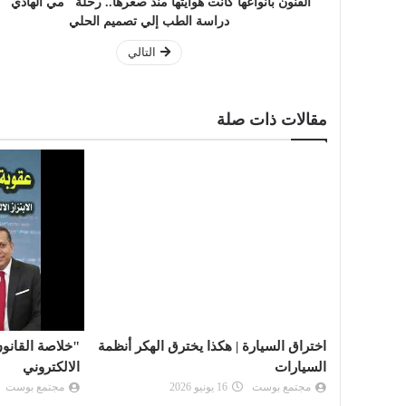
‎ الفنون بأنواعها كانت هوايتها منذ صغرها.. رحلة "مي الهادي"
دراسة الطب إلي تصميم الحلي
التالي
مقالات ذات صلة
رار
اختراق السيارة | هكذا يخترق الهكر أنظمة
"خلاصة القانون"
رمضان عبد
السيارات
الالكتروني
مجتمع بوست
16 يونيو 2026
مجتمع بوست