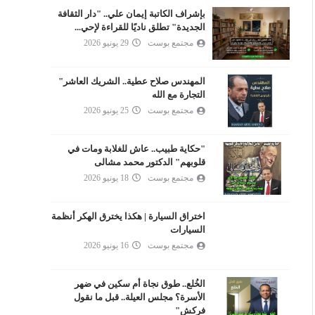
بإشراف الكاتبة إيمان علي.. "دار الثقافة
الجديدة" تطلق ناديًا للقراءة لإحي...
مجتمع بوست
29 يونيو 2026
المهندس صلاح عطية.. الشريك العاشر"
التجارة مع الله
مجتمع بوست
25 يونيو 2026
"حكاية طبيب.. عاش للغلابة ومات في
قلوبهم" الدكتور محمد مشالى
مجتمع بوست
18 يونيو 2026
اختراق السيارة | هكذا يخترق الهكر أنظمة
السيارات
مجتمع بوست
16 يونيو 2026
الخُلع.. طوق نجاة أم سكين في ضهر
الأسرة؟ مجلس العيلة.. قبل ما نقول
فركش"