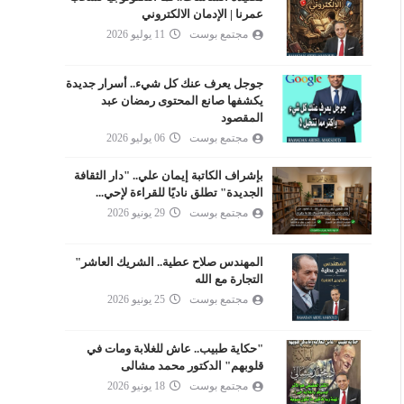
عمرنا | الإدمان الالكتروني
مجتمع بوست
11 يوليو 2026
جوجل يعرف عنك كل شيء.. أسرار جديدة
يكشفها صانع المحتوى رمضان عبد
المقصود
مجتمع بوست
06 يوليو 2026
بإشراف الكاتبة إيمان علي.. "دار الثقافة
الجديدة" تطلق ناديًا للقراءة لإحي...
مجتمع بوست
29 يونيو 2026
المهندس صلاح عطية.. الشريك العاشر"
التجارة مع الله
مجتمع بوست
25 يونيو 2026
طفل شبرا الخيمة والدارك ويب قراءة
كيف يتم الاختراق واتساب 
"حكاية طبيب.. عاش للغلابة ومات في
تحليلية في جريمة هزّت المجتمع | صانع
نفسك؟
قلوبهم" الدكتور محمد مشالى
المحتوى: رمضان عبد المقصود
مجتمع بوست
28 ديسمبر 2025
مجتمع بوست
18 يونيو 2026