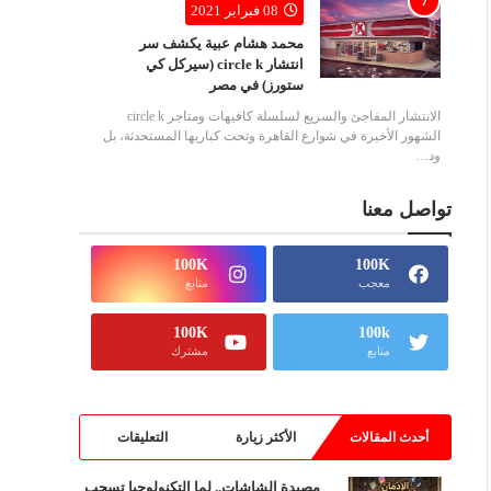
08 فبراير 2021
محمد هشام عبية يكشف سر
انتشار circle k (سيركل كي
ستورز) في مصر
الانتشار المفاجئ والسريع لسلسلة كافيهات ومتاجر circle k
الشهور الأخيرة في شوارع القاهرة وتحت كباريها المستحدثة، بل
ود…
تواصل معنا
100K
100K
معجب
متابع
100K
100k
متابع
مشترك
أحدث المقالات
الأكثر زيارة
التعليقات
مصيدة الشاشات.. لما التكنولوجيا تسحب