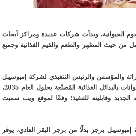
 للحوم الحيوانية، وبدأت شركات عديدة ومراكز أبحاث
صل من حيث المظهر والطعم والقيم الغذائية وجميع
11 يوليو 2026
 لما التكنولوجيا تسحب
الكتروني
لوراثة والمؤسس والرئيس التنفيذي لشركة إمبوسيبل
فود الأمريكية عن ثقته باستبدال لحوم الحيوانات بالبدائل الغذائية المُصنَّعة بحلول العام 2035،
لجديد وقابليته للتنفيذ؛ وفقًا لموقع ويب سميت
مبوسيبل برجر بدلًا من برجر البقر العادي، يوفر