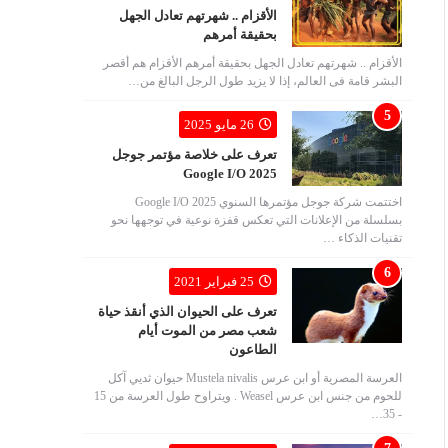
الأقزام .. شهرتهم تعادل الجهل
بحقيقة أمرهم
الأقزام .. شهرتهم تعادل الجهل بحقيقة أمرهم الأقزام هم أقصر
البشر قامة فى العالم، إذا لا يزيد طول الرجل البالغ من…
26 مايو 2025
تعرف على خلاصة مؤتمر جوجل
Google I/O 2025
اختتمت شركة جوجل مؤتمرها السنوي Google I/O 2025
بسلسلة من الإعلانات التي تعكس قفزة نوعية في توجهها نحو
تقنيات الذكاء …
25 فبراير 2021
تعرف على الحيوان الذي أنقذ حياة
شعب مصر من الموت أيام
الطاعون
العرسة المصرية أو ابن عرس Mustela nivalis حيوان ثديي آكل
للحوم من جنس ابن عرس Weasel . ويتراوح طول العرسة من 15
- 35…