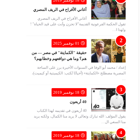
18 نوفمبر 2019
أغاني الأفراح في الريف المصري
أغاني الأفراح في الريف المصري
تقول الحكمة الفرعونية القديمة"لا تحزن وأنت على قيد الحياة" !
ولهذا ا…
01 نوفمبر 2025
حقيقة "الكمايتة" في مصر — من
هم؟ وما هي دوافعهم وخطابهم؟
إعداد / محمد أبو الوفا في السنوات الأخيرة برز على الساحة
المصرية مصطلح «الكمايتة» (أحيانًا تُكتب: الكيميتية أو كيميت)،
…
18 نوفمبر 2019
40 أربعون
40 أربعون فى تقديمه لهذا الكتاب
يقول المؤلف: الله تبارك وتعالى لا يريد منا الكمال، ولكنه يريد
منا السعي ال…
18 نوفمبر 2019