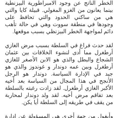
الخطر الناتج عن وجود الامبراطورية البيزنطية
بينما يعانون من الغزو المغولي. قبيلة كايا والتي
هي من ساكني الحدود والتي تحافظ على
وجودها في منطقة سووت وهي في حالة تأهب
دائم لمواجهة الخطر البيزنظي بسبب موقعها.
لقد حدث فراغ في السلطة بسبب مرض الغازي
أرطغرل مما أدى لنشوء الخلافات بين عثمان
الشجاع والبطل والذي هو الابن الأصغر للغازي
أرطغرل وبين عمه دوندار و غوندوز والذي هو
جيد في الإدارة السياسة. دوندار هو الرجل
الأنجح في هذا المجال من السياسة بعد أخيه
الأكبر الغازي أرطغرل. لقد زادت رغبته بالسلطة
بعد تفاقم مرض أخيه. لقد ولد دوندار لمحاربة
من يقف في طريقه إلى السلطة أيا يكن.
وأيغول من جهة أخرى هي المسؤولة عن إدارة