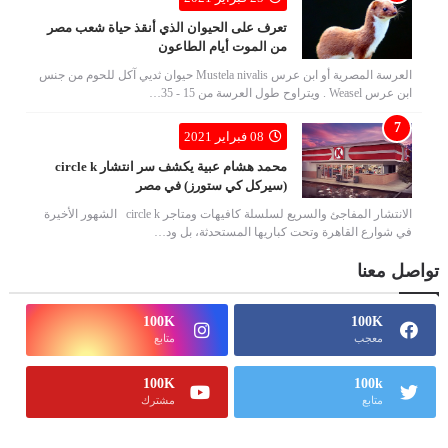
تعرف على الحيوان الذي أنقذ حياة شعب مصر
من الموت أيام الطاعون
العرسة المصرية أو ابن عرس Mustela nivalis حيوان ثديي آكل للحوم من جنس
ابن عرس Weasel . ويتراوح طول العرسة من 15 - 35…
08 فبراير 2021
محمد هشام عبية يكشف سر انتشار circle k
(سيركل كي ستورز) في مصر
الانتشار المفاجئ والسريع لسلسلة كافيهات ومتاجر circle k الشهور الأخيرة
في شوارع القاهرة وتحت كباريها المستحدثة، بل ود…
تواصل معنا
100K
100K
معجب
متابع
100K
100k
متابع
مشترك