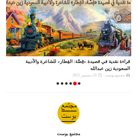
قراءة نقدية في قصيدة «قِصَّة: القِطار» للشاعرة والأديبة
ج
السعودية زين عبدالله
"
مجتمع بوست
24 ديسمبر 2025
مجتمع بوست