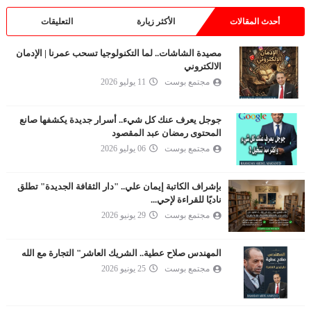
أحدث المقالات
الأكثر زيارة
التعليقات
مصيدة الشاشات.. لما التكنولوجيا تسحب عمرنا | الإدمان
الالكتروني
مجتمع بوست
11 يوليو 2026
جوجل يعرف عنك كل شيء.. أسرار جديدة يكشفها صانع
المحتوى رمضان عبد المقصود
مجتمع بوست
06 يوليو 2026
بإشراف الكاتبة إيمان علي.. "دار الثقافة الجديدة" تطلق
ناديًا للقراءة لإحي...
مجتمع بوست
29 يونيو 2026
المهندس صلاح عطية.. الشريك العاشر" التجارة مع الله
مجتمع بوست
25 يونيو 2026