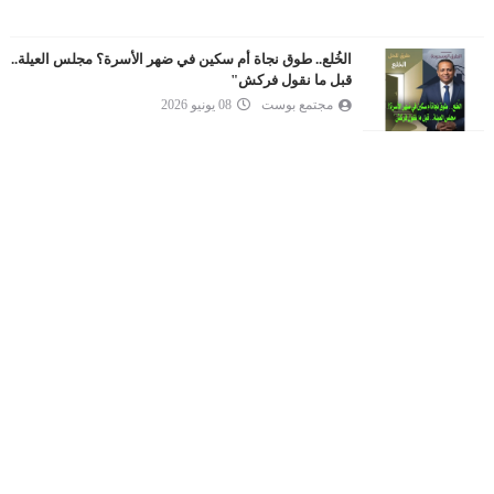
الخُلع.. طوق نجاة أم سكين في ضهر الأسرة؟ مجلس العيلة..
قبل ما نقول فركش"
مجتمع بوست
08 يونيو 2026