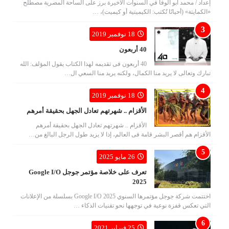
إعداد / محمد أبو الوفا في السنوات الأخيرة برز على الساحة المصرية مصطلح
«الكمايتة» (أحيانًا تُكتب: الكيميتية أو كيميت)، …
18 نوفمبر 2019
40 أربعون
40 أربعون فى تقديمه لهذا الكتاب يقول المؤلف: الله
تبارك وتعالى لا يريد منا الكمال، ولكنه يريد منا السعي ال…
18 نوفمبر 2019
الأقزام .. شهرتهم تعادل الجهل بحقيقة أمرهم
الأقزام .. شهرتهم تعادل الجهل بحقيقة أمرهم
الأقزام هم أقصر البشر قامة فى العالم، إذا لا يزيد طول الرجل البالغ من…
26 مايو 2025
تعرف على خلاصة مؤتمر جوجل Google I/O
2025
اختتمت شركة جوجل مؤتمرها السنوي Google I/O 2025 بسلسلة من الإعلانات
التي تعكس قفزة نوعية في توجهها نحو تقنيات الذكاء …
25 فبراير 2021