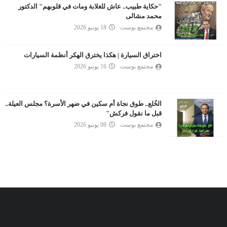
"حكاية طبيب.. عاش للغلابة ومات في قلوبهم" الدكتور
محمد مشالى
مجتمع بوست
18 يونيو 2026
اختراق السيارة | هكذا يخترق الهكر أنظمة السيارات
مجتمع بوست
16 يونيو 2026
الخُلع.. طوق نجاة أم سكين في ضهر الأسرة؟ مجلس العيلة..
قبل ما نقول فركش"
مجتمع بوست
08 يونيو 2026