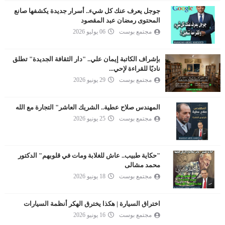
جوجل يعرف عنك كل شيء.. أسرار جديدة يكشفها صانع
المحتوى رمضان عبد المقصود
مجتمع بوست
06 يوليو 2026
بإشراف الكاتبة إيمان علي.. "دار الثقافة الجديدة" تطلق
ناديًا للقراءة لإحي...
مجتمع بوست
29 يونيو 2026
المهندس صلاح عطية.. الشريك العاشر" التجارة مع الله
مجتمع بوست
25 يونيو 2026
"حكاية طبيب.. عاش للغلابة ومات في قلوبهم" الدكتور
محمد مشالى
مجتمع بوست
18 يونيو 2026
اختراق السيارة | هكذا يخترق الهكر أنظمة السيارات
مجتمع بوست
16 يونيو 2026