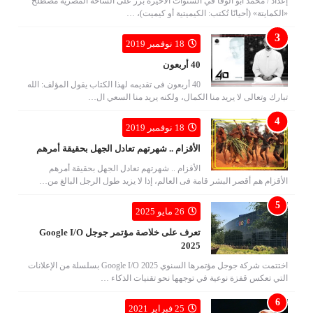
إعداد / محمد أبو الوفا في السنوات الأخيرة برز على الساحة المصرية مصطلح
«الكمايتة» (أحيانًا تُكتب: الكيميتية أو كيميت)، …
18 نوفمبر 2019
40 أربعون
40 أربعون فى تقديمه لهذا الكتاب يقول المؤلف: الله
تبارك وتعالى لا يريد منا الكمال، ولكنه يريد منا السعي ال…
18 نوفمبر 2019
الأقزام .. شهرتهم تعادل الجهل بحقيقة أمرهم
الأقزام .. شهرتهم تعادل الجهل بحقيقة أمرهم
الأقزام هم أقصر البشر قامة فى العالم، إذا لا يزيد طول الرجل البالغ من…
26 مايو 2025
تعرف على خلاصة مؤتمر جوجل Google I/O
2025
اختتمت شركة جوجل مؤتمرها السنوي Google I/O 2025 بسلسلة من الإعلانات
التي تعكس قفزة نوعية في توجهها نحو تقنيات الذكاء …
25 فبراير 2021