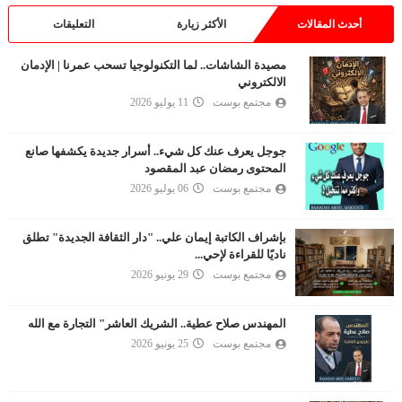
أحدث المقالات
الأكثر زيارة
التعليقات
مصيدة الشاشات.. لما التكنولوجيا تسحب عمرنا | الإدمان
الالكتروني
مجتمع بوست
11 يوليو 2026
جوجل يعرف عنك كل شيء.. أسرار جديدة يكشفها صانع
المحتوى رمضان عبد المقصود
مجتمع بوست
06 يوليو 2026
بإشراف الكاتبة إيمان علي.. "دار الثقافة الجديدة" تطلق
ناديًا للقراءة لإحي...
مجتمع بوست
29 يونيو 2026
المهندس صلاح عطية.. الشريك العاشر" التجارة مع الله
مجتمع بوست
25 يونيو 2026