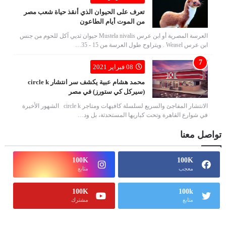
تعرف على الحيوان الذي أنقذ حياة شعب مصر
من الموت أيام الطاعون
العرسة المصرية أو ابن عرس Mustela nivalis حيوان ثديي آكل للحوم من جنس
ابن عرس Weasel . ويتراوح طول العرسة من 15 - 35…
08 فبراير 2021
محمد هشام عبية يكشف سر انتشار circle k
(سيركل كي ستورز) في مصر
الانتشار المفاجئ والسريع لسلسلة كافيهات ومتاجر circle k الشهور الأخيرة
في شوارع القاهرة وتحت كباريها المستحدثة، بل ود…
تواصل معنا
100K
100K
معجب
متابع
100K
100k
متابع
مشترك