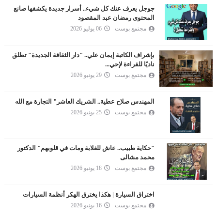
جوجل يعرف عنك كل شيء.. أسرار جديدة يكشفها صانع
المحتوى رمضان عبد المقصود
مجتمع بوست
06 يوليو 2026
بإشراف الكاتبة إيمان علي.. "دار الثقافة الجديدة" تطلق
ناديًا للقراءة لإحي...
مجتمع بوست
29 يونيو 2026
المهندس صلاح عطية.. الشريك العاشر" التجارة مع الله
مجتمع بوست
25 يونيو 2026
"حكاية طبيب.. عاش للغلابة ومات في قلوبهم" الدكتور
محمد مشالى
مجتمع بوست
18 يونيو 2026
اختراق السيارة | هكذا يخترق الهكر أنظمة السيارات
مجتمع بوست
16 يونيو 2026