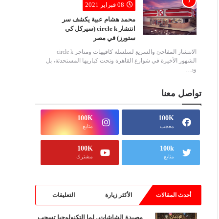
08 فبراير 2021
محمد هشام عبية يكشف سر
انتشار circle k (سيركل كي
ستورز) في مصر
الانتشار المفاجئ والسريع لسلسلة كافيهات ومتاجر circle k
الشهور الأخيرة في شوارع القاهرة وتحت كباريها المستحدثة، بل
ود…
تواصل معنا
100K
100K
معجب
متابع
100K
100k
متابع
مشترك
أحدث المقالات
الأكثر زيارة
التعليقات
مصيدة الشاشات.. لما التكنولوجيا تسحب