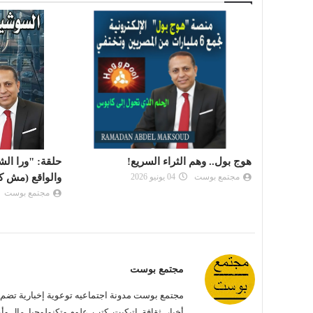
حلقة: "ورا الشاشة".. السوشيال ميديا
يا خروف العيد..
والواقع (مش كل اللي بتشوفه حقيقي)
مجتمع بوست
مجتمع بوست
03 يونيو 2026
مجتمع بوست
مجتمع بوست مدونة اجتماعيه توعوية إخبارية تضم ب
أخبار, ثقافة, اتيكيت, كتب, علوم وتكنولوجيا, مال و