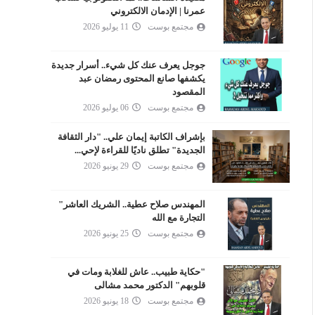
عمرنا | الإدمان الالكتروني
مجتمع بوست
11 يوليو 2026
جوجل يعرف عنك كل شيء.. أسرار جديدة
يكشفها صانع المحتوى رمضان عبد
المقصود
مجتمع بوست
06 يوليو 2026
بإشراف الكاتبة إيمان علي.. "دار الثقافة
الجديدة" تطلق ناديًا للقراءة لإحي...
السياحة السوداء: بين فضول الاكتشاف
الأمانة مش بس محفظة ضايع
مجتمع بوست
29 يونيو 2026
وحدود الأخلاق
أمناء؟ (إيه الاستفادة؟)- إزا
مجتمع بوست
01 أبريل 2026
مجتمع بوست
05 مارس 2026
المهندس صلاح عطية.. الشريك العاشر"
التجارة مع الله
مجتمع بوست
25 يونيو 2026
"حكاية طبيب.. عاش للغلابة ومات في
قلوبهم" الدكتور محمد مشالى
مجتمع بوست
18 يونيو 2026