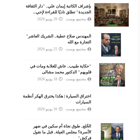
بإشراف الكاتبة إيمان علي.. "دار الثقافة
الجديدة" تطلق ناديًا للقراءة لإحي...
مجتمع بوست
29 يونيو 2026
المهندس صلاح عطية.. الشريك العاشر"
التجارة مع الله
مجتمع بوست
25 يونيو 2026
"حكاية طبيب.. عاش للغلابة ومات في
قلوبهم" الدكتور محمد مشالى
مجتمع بوست
18 يونيو 2026
اختراق السيارة | هكذا يخترق الهكر أنظمة
السيارات
مجتمع بوست
16 يونيو 2026
الخُلع.. طوق نجاة أم سكين في ضهر
الأسرة؟ مجلس العيلة.. قبل ما نقول
فركش"