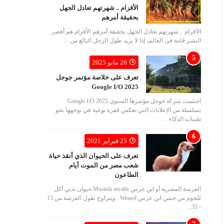
الأقزام .. شهرتهم تعادل الجهل
بحقيقة أمرهم
الأقزام .. شهرتهم تعادل الجهل بحقيقة أمرهم الأقزام هم أقصر
البشر قامة فى العالم، إذا لا يزيد طول الرجل البالغ من…
26 مايو 2025
تعرف على خلاصة مؤتمر جوجل
Google I/O 2025
اختتمت شركة جوجل مؤتمرها السنوي Google I/O 2025
بسلسلة من الإعلانات التي تعكس قفزة نوعية في توجهها نحو
تقنيات الذكاء …
25 فبراير 2021
تعرف على الحيوان الذي أنقذ حياة
شعب مصر من الموت أيام
الطاعون
العرسة المصرية أو ابن عرس Mustela nivalis حيوان ثديي آكل
للحوم من جنس ابن عرس Weasel . ويتراوح طول العرسة من 15
- 35…