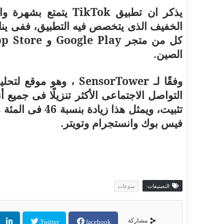
يذكر ان تطبيق
TikTok
يتمتع بشهرة
وا
الخفيف الذى يتخصص فيه التطبيق، ففى يناي
كل من متجر
Google Play
و
p Store
الصين.
وفقًا لـ
SensorTower
، وهو موقع لتحلي
فيس بوك وانستجرام وتويتر.
التصنيفات:
منوعات
مشاركة
Twitter
facebook