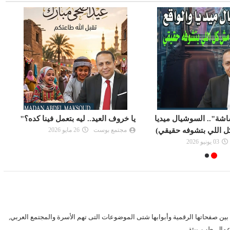
 ليه بتعمل فينا كده؟"
فخ الصور | طرق اصطياد الضحايا
26 مايو 2026
والابتزاز الالكتروني وطرق التخلص منه
مجتمع بوست
14 مايو 2026
ين صفحاتها الرقمية وأبوابها شتى الموضوعات التى تهم الأسرة والمجتمع العربي,
أعمال, طب, بيئة