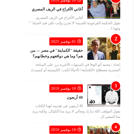
18 نوفمبر 2019
أغاني الأفراح في الريف المصري
أغاني الأفراح في الريف المصري
تقول الحكمة الفرعونية القديمة"لا تحزن وأنت على قيد الحياة" !
ولهذا ا…
01 نوفمبر 2025
حقيقة "الكمايتة" في مصر — من
هم؟ وما هي دوافعهم وخطابهم؟
إعداد / محمد أبو الوفا في السنوات الأخيرة برز على الساحة
المصرية مصطلح «الكمايتة» (أحيانًا تُكتب: الكيميتية أو كيميت)،
…
18 نوفمبر 2019
40 أربعون
40 أربعون فى تقديمه لهذا الكتاب
يقول المؤلف: الله تبارك وتعالى لا يريد منا الكمال، ولكنه يريد
منا السعي ال…
18 نوفمبر 2019