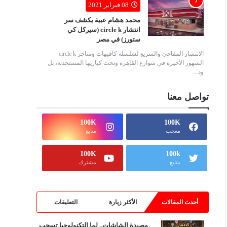
08 فبراير 2021
محمد هشام عبية يكشف سر
انتشار circle k (سيركل كي
ستورز) في مصر
الانتشار المفاجئ والسريع لسلسلة كافيهات ومتاجر circle k
الشهور الأخيرة في شوارع القاهرة وتحت كباريها المستحدثة، بل
ود…
تواصل معنا
100K
100K
معجب
متابع
100K
100k
متابع
مشترك
أحدث المقالات
الأكثر زيارة
التعليقات
مصيدة الشاشات.. لما التكنولوجيا تسحب