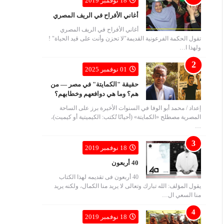
18 نوفمبر 2019
أغاني الأفراح في الريف المصري
أغاني الأفراح في الريف المصري
تقول الحكمة الفرعونية القديمة"لا تحزن وأنت على قيد الحياة" !
ولهذا ا…
01 نوفمبر 2025
حقيقة "الكمايتة" في مصر — من
هم؟ وما هي دوافعهم وخطابهم؟
إعداد / محمد أبو الوفا في السنوات الأخيرة برز على الساحة
المصرية مصطلح «الكمايتة» (أحيانًا تُكتب: الكيميتية أو كيميت)،
…
18 نوفمبر 2019
40 أربعون
40 أربعون فى تقديمه لهذا الكتاب
يقول المؤلف: الله تبارك وتعالى لا يريد منا الكمال، ولكنه يريد
منا السعي ال…
18 نوفمبر 2019