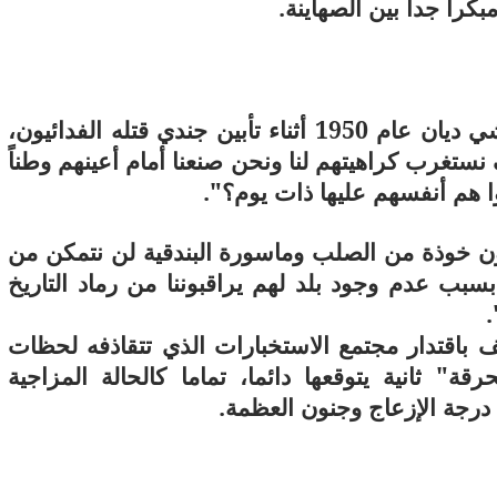
مبكرا جدا بين الصهاينة.
واستعرض المؤلف كلمة للضابط وقتها موشي ديان عام 1950 أثناء تأبين جندي قتله الفدائيون،
 نستغرب كراهيتهم لنا ونحن صنعنا أمام أعينهم وطناً
 هم أنفسهم عليها ذات يوم؟".
 خوذة من الصلب وماسورة البندقية لن نتمكن من
سبب عدم وجود بلد لهم يراقبوننا من رماد التاريخ
.
باقتدار مجتمع الاستخبارات الذي تتقاذفه لحظات
 ثانية يتوقعها دائما، تماما كالحالة المزاجية
 درجة الإزعاج وجنون العظمة.