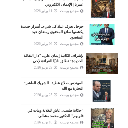
عمرنا | الإدمان الالكتروني
مجتمع بوست
11 يوليو 2026
جوجل يعرف عنك كل شيء.. أسرار جديدة
يكشفها صانع المحتوى رمضان عبد
المقصود
مجتمع بوست
06 يوليو 2026
بإشراف الكاتبة إيمان علي.. "دار الثقافة
الجديدة" تطلق ناديًا للقراءة لإحي...
مجتمع بوست
29 يونيو 2026
المهندس صلاح عطية.. الشريك العاشر"
التجارة مع الله
مجتمع بوست
25 يونيو 2026
"حكاية طبيب.. عاش للغلابة ومات في
قلوبهم" الدكتور محمد مشالى
مجتمع بوست
18 يونيو 2026