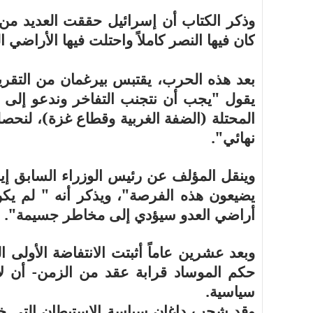
كان فيها النصر كاملاً واحتلت فيها الأراضي 
بعد هذه الحرب، يقتبس بيرغمان من التقر
يقول "يجب أن نتجنب التفاخر وندعو إلى 
المحتلة (الضفة الغربية وقطاع غزة)، لنحص
نهائي".
وينقل المؤلف عن رئيس الوزراء السابق إيه
أراضي العدو سيؤدي إلى مخاطر جسيمة".
وبعد عشرين عاماً أثبتت الانتفاضة الأولى 
حكم الموساد قرابة عقد من الزمن- أن 
سياسية.
وقد شجب داغان سياسة الاستيطان التي خلقت