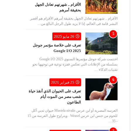
الأقزام .. شهرتهم تعادل الجهل
بحقيقة أمرهم
الأقزام .. شهرتهم تعادل الجهل بحقيقة أمرهم الأقزام هم أقصر
البشر قامة فى العالم، إذا لا يزيد طول الرجل البالغ من…
26 مايو 2025
تعرف على خلاصة مؤتمر جوجل
Google I/O 2025
اختتمت شركة جوجل مؤتمرها السنوي Google I/O 2025
بسلسلة من الإعلانات التي تعكس قفزة نوعية في توجهها نحو
تقنيات الذكاء …
25 فبراير 2021
تعرف على الحيوان الذي أنقذ حياة
شعب مصر من الموت أيام
الطاعون
العرسة المصرية أو ابن عرس Mustela nivalis حيوان ثديي آكل
للحوم من جنس ابن عرس Weasel . ويتراوح طول العرسة من 15
- 35…