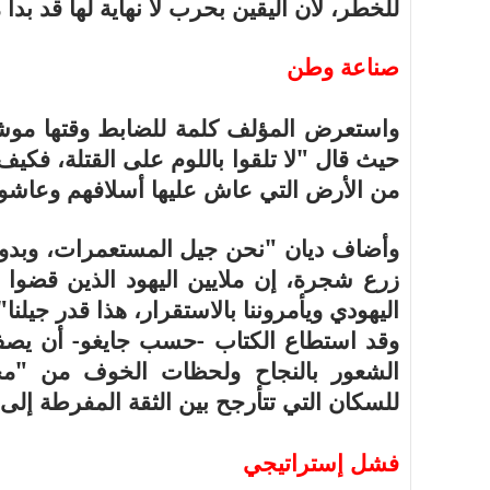
للخطر، لأن اليقين بحرب لا نهاية لها قد بدأ 
صناعة وطن
حيث قال "لا تلقوا باللوم على القتلة، فكيف
من الأرض التي عاش عليها أسلافهم وعاشوا
وأضاف ديان "نحن جيل المستعمرات، وبدون
زرع شجرة، إن ملايين اليهود الذين قضوا ب
اليهودي ويأمروننا بالاستقرار، هذا قدر جيلنا"
وقد استطاع الكتاب -حسب جايغو- أن يصف 
الشعور بالنجاح ولحظات الخوف من "محرقة"
للسكان التي تتأرجح بين الثقة المفرطة إلى
فشل إستراتيجي