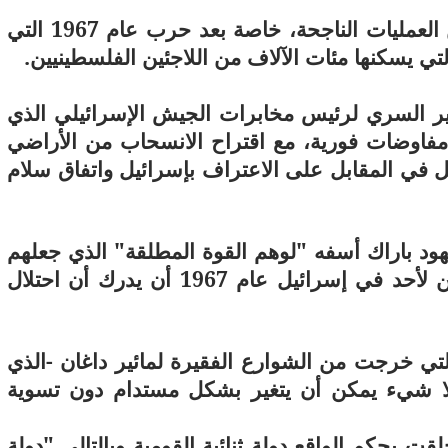
وذكر الكتاب أن إسرائيل حققت العديد من العمليات الناجحة، خاصة بعد حرب عام 1967 التي
التي يسكنها مئات الآلاف من اللاجئين الفلسطينيين.
ير السري لرئيس مخابرات الجيش الإسرائيلي الذي
مفاوضات فورية، مع اقتراح الانسحاب من الأراضي
ل في المقابل على الاعتراف بإسرائيل واتفاق سلام
ود باراك أسفه "لوهم القوة المطلقة" الذي جعلهم
يضيعون هذه الفرصة"، ويذكر أنه " لم يكن لأحد في إسرائيل عام 1967 أن يدرك أن احتلال
التي خرجت من الشوارع الفقيرة لمائير داغان -الذي
لا شيء يمكن أن يتغير بشكل مستدام دون تسوية
 بحكم الواقع دولة ثنائية القومية وبالتالي "دولة