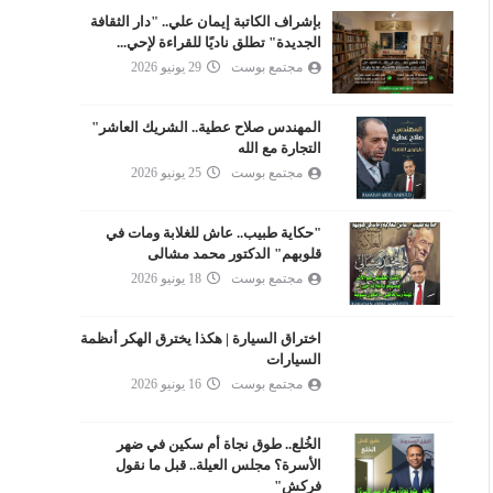
بإشراف الكاتبة إيمان علي.. "دار الثقافة
الجديدة" تطلق ناديًا للقراءة لإحي...
مجتمع بوست
29 يونيو 2026
المهندس صلاح عطية.. الشريك العاشر"
التجارة مع الله
مجتمع بوست
25 يونيو 2026
"حكاية طبيب.. عاش للغلابة ومات في
قلوبهم" الدكتور محمد مشالى
مجتمع بوست
18 يونيو 2026
اختراق السيارة | هكذا يخترق الهكر أنظمة
السيارات
مجتمع بوست
16 يونيو 2026
الخُلع.. طوق نجاة أم سكين في ضهر
الأسرة؟ مجلس العيلة.. قبل ما نقول
فركش"