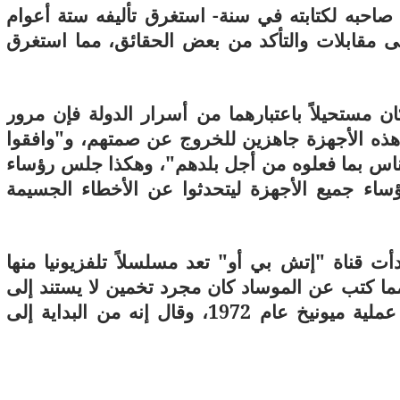
احبه لكتابته في سنة- استغرق تأليفه ستة أعوام
لى مقابلات والتأكد من بعض الحقائق، مما استغرق
 مستحيلاً باعتبارهما من أسرار الدولة فإن مرور
هذه الأجهزة جاهزين للخروج عن صمتهم، و"وافقوا
لناس بما فعلوه من أجل بلدهم"، وهكذا جلس رؤساء
ؤساء جميع الأجهزة ليتحدثوا عن الأخطاء الجسيمة
ت قناة "إتش بي أو" تعد مسلسلاً تلفزيونيا منها
 مما كتب عن الموساد كان مجرد تخمين لا يستند إلى
مصادر حقيقية"، وانتقد الفيلم الذي يروي عملية ميونيخ عام 1972، وقال إنه من البداية إلى