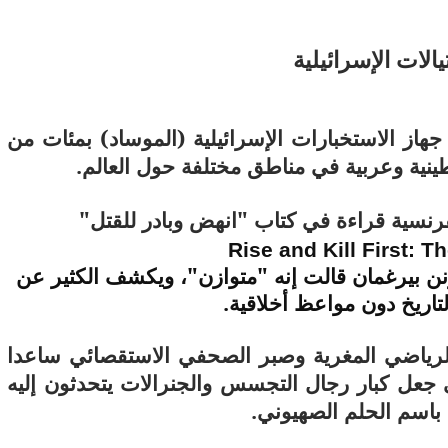
الات الإسرائيلية
يس إسرائيل وحتى عام 2000 قام جهاز الاستخبارات الإسرائيلية (الموساد) بمئات من
11 يوليو 2026
نية وعربية في مناطق مختلفة حول العالم.
 لما التكنولوجيا تسحب
الكتروني
رنسية قراءة في كتاب "انهض وبادر للقتل"
Rise and Kill First: T
ن بيرغمان قالت إنه "متوازن"، ويكشف الكثير عن
لتاريخ دون مواعظ أخلاقية.
الرياضي المغرية وصبر الصحفي الاستقصائي ساعدا
عل كبار رجال التجسس والجنرالات يتحدثون إليه