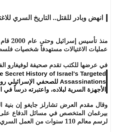
انهض وبادر للقتل.. التاريخ السري للاغتي
أسرة
أسرة
منذ تأس
مجتمع بوست
11 يوليو 2026
مجتمع بوست
عمليات الاغتيالات مستهدفاً شخصيات فلسطي
مصيدة الشاشات.. لما التكنولوجيا تسحب
مصيدة الشاشات..
عمرنا | الإدمان الالكتروني
عمرنا | الإدمان ال
في عرضها للكتب تقدم صحيفة لوفيغارو الف
he Secret History of Israel's Targeted
للصحفي الإسرائيلي رون
Assassinations
الأجهزة السرية لبلاده، واعتبرته درساً في ا
وقال مقدم العرض تشارلز جايغو إن بنية 
بيرغمان المتخصص في مسائل الدفاع على ج
لرسم معالم 110 سنوات من العمل السري باسم الحلم الصهيوني.