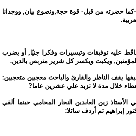
ما حضرته من قبل- قوة حجة,ونصوع بيان, ووجدانا
ربية.
َّاقَط عليه توفيقات وتيسيرات وفكرا جنيّا, أو يضرب
المؤمنين, ويكبت ويكسر كل شرير متربص بالدين.
أليفها يقف الناظر والقارئ والباحث معجبين متعجبين:
طاء خلال مدة لا تزيد علي عشرين عاما?
لأستاذ زين العابدين النجار المحامي حينما ألقي
ور إبراهيم ثم أردف سائلا: