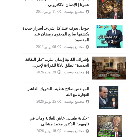
عمرنا | الإدمان الالكتروني
مجتمع بوست
11 يوليو 2026
جوجل يعرف عنك كل شيء.. أسرار جديدة
يكشفها صانع المحتوى رمضان عبد
المقصود
مجتمع بوست
06 يوليو 2026
بإشراف الكاتبة إيمان علي.. "دار الثقافة
الجديدة" تطلق ناديًا للقراءة لإحي...
مجتمع بوست
29 يونيو 2026
المهندس صلاح عطية.. الشريك العاشر"
التجارة مع الله
مجتمع بوست
25 يونيو 2026
"حكاية طبيب.. عاش للغلابة ومات في
قلوبهم" الدكتور محمد مشالى
مجتمع بوست
18 يونيو 2026