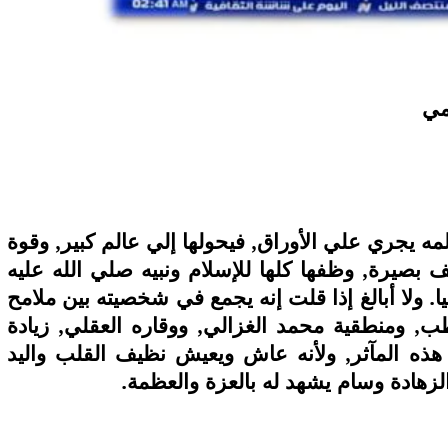
مي
11 يوليو 2026
 لما التكنولوجيا تسحب
الكتروني
ه يجري علي الأوراق, فيحولها إلي عالم كبير, وقوة
لف بصيرة, وظفها كلها للإسلام ونبيه صلي الله عليه
يا. ولا أبالغ إذا قلت إنه يجمع في شخصيته بين ملامح
, ومنطقية محمد الغزالي, ووقاره العقلي, زيادة
هذه المآثر, ولأنه عاش ويعيش نظيف القلب واليد
زهادة وسام يشهد له بالعزة والعظمة.