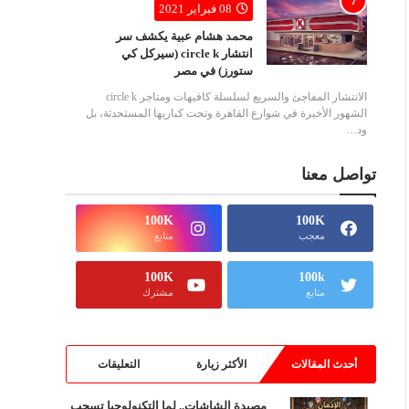
08 فبراير 2021
محمد هشام عبية يكشف سر
انتشار circle k (سيركل كي
ستورز) في مصر
الانتشار المفاجئ والسريع لسلسلة كافيهات ومتاجر circle k
الشهور الأخيرة في شوارع القاهرة وتحت كباريها المستحدثة، بل
ود…
تواصل معنا
100K
100K
معجب
متابع
100K
100k
متابع
مشترك
أحدث المقالات
الأكثر زيارة
التعليقات
مصيدة الشاشات.. لما التكنولوجيا تسحب