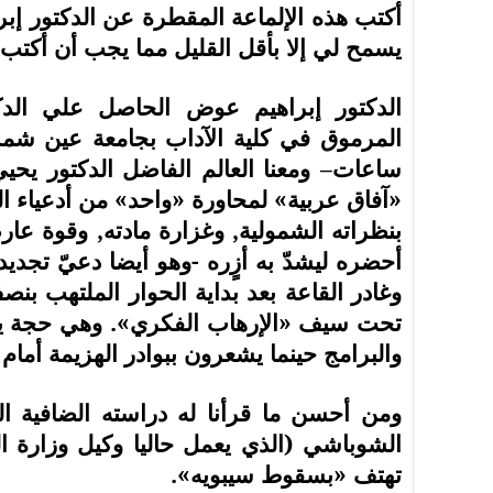
أكتب هذه الإلماعة المقطرة عن الدكتور إب
يسمح لي إلا بأقل القليل مما يجب أن أكتب ع
المرموق في كلية الآداب بجامعة عين شم
ساعات– ومعنا العالم الفاضل الدكتور يحي
«آفاق عربية» لمحاورة «واحد» من أدعياء ال
بنظراته الشمولية, وغزارة مادته, وقوة عار
أحضره ليشدّ به أزٍره -وهو أيضا دعيّ تجدي
وغادر القاعة بعد بداية الحوار الملتهب بن
تحت سيف «الإرهاب الفكري». وهي حجة يتذر
والبرامج حينما يشعرون ببوادر الهزيمة أمام
ومن أحسن ما قرأنا له دراسته الضافية ال
الشوباشي (الذي يعمل حاليا وكيل وزارة ال
تهتف «بسقوط سيبويه».