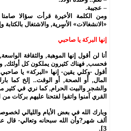
– عجيبة.
ومن الكلمة الأخيرة قرأت سؤالا صامتا
«الانشغالات» الأسٍرية, والاشتغال بالكتابة و
إنها البركة يا صاحبي
أنا لن أقول إنها الموهبة, والثقافة الواسع
فحسب, فهناك كثيرون يملكون كل أولئك, وعُمّ
أقول -وكلي يقين- إنها «البركة» يا صاحبي.
المال, أو الصحة, أو الوقت.. إلخ كما بارك
والشجر والبيت الحرام, كما نري في كثير من 
القري آمنوا واتقوا لفتحنا عليهم بركات من ال
وبارك الله في بعض الأيام والليالي لخصوصية
ألف شهر?وأن الله سبحانه وتعالي- قال عنها{إنَ
3].