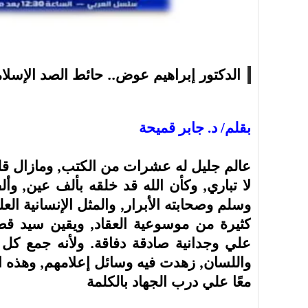
الدكتور إبراهيم عوض.. حائط الصد الإسلا
أسرة
أسرة
مجتمع بوست
11 يوليو 2026
مجتمع بوست
مصيدة الشاشات.. لما التكنولوجيا تسحب
مصيدة الشاشات..
بقلم/ د. جابر قميحة
عمرنا | الإدمان الالكتروني
عمرنا | الإدمان ال
عالم جليل له عشرات من الكتب, ومازال قلم
لا تباري, وكأن الله قد خلقه بألف عين, وأ
وسلم وصحابته الأبرار, والمثل الإنسانية العل
كثيرة من موسوعية العقاد, ويقين سيد قطب
علي وجدانية صادقة دفاقة. ولأنه جمع كل 
واللسان, زهدت فيه وسائل إعلامهم, وهذه ال
معًا علي درب الجهاد بالكلمة