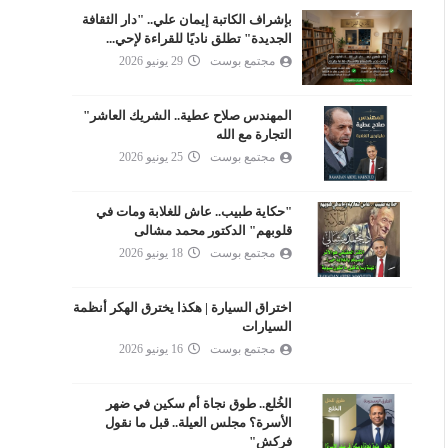
بإشراف الكاتبة إيمان علي.. "دار الثقافة
الجديدة" تطلق ناديًا للقراءة لإحي...
مجتمع بوست
29 يونيو 2026
المهندس صلاح عطية.. الشريك العاشر"
التجارة مع الله
مجتمع بوست
25 يونيو 2026
"حكاية طبيب.. عاش للغلابة ومات في
قلوبهم" الدكتور محمد مشالى
مجتمع بوست
18 يونيو 2026
اختراق السيارة | هكذا يخترق الهكر أنظمة
السيارات
مجتمع بوست
16 يونيو 2026
الخُلع.. طوق نجاة أم سكين في ضهر
الأسرة؟ مجلس العيلة.. قبل ما نقول
فركش"