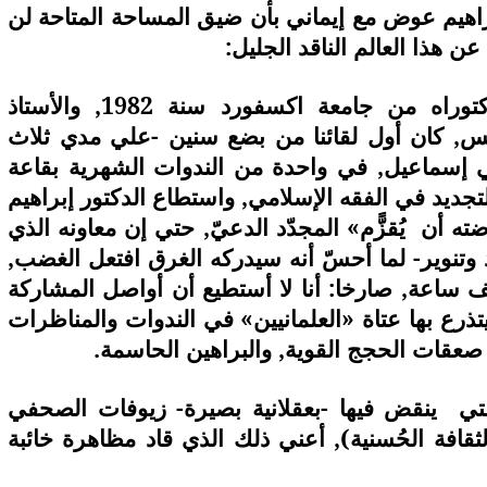
راهيم عوض مع إيماني بأن ضيق المساحة المتاحة لن
ن هذا العالم الناقد الجليل:
الدكتور إبراهيم عوض الحاصل علي الدكتوراه من جامعة اكسفورد سنة 1982, والأستاذ
س, كان أول لقائنا من بضع سنين -علي مدي ثلاث
ي إسماعيل, في واحدة من الندوات الشهرية بقاعة
تجديد في الفقه الإسلامي, واستطاع الدكتور إبراهيم
ضته أن
يُقزًّم» المجدّد الدعيّ, حتي إن معاونه الذي
د وتنوير- لما أحسّ أنه سيدركه الغرق افتعل الغضب,
صف ساعة, صارخا: أنا لا أستطيع أن أواصل المشاركة
ع بها عتاة «العلمانيين» في الندوات والمناظرات
 صعقات الحجج القوية, والبراهين الحاسمة.
تي
ينقض فيها -بعقلانية بصيرة- زيوفات الصحفي
ثقافة الحُسنية), أعني ذلك الذي قاد مظاهرة خائبة