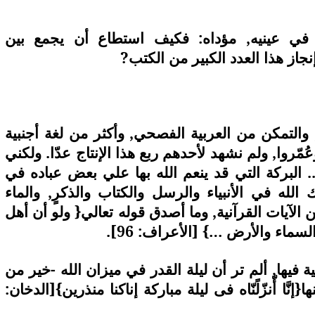
 في عينيه, مؤداه: فكيف استطاع أن يجمع بين
إنجاز هذا العدد الكبير من الكتب?
ة, والتمكن من العربية الفصحي, وأكثر من لغة أجنبية
روا, ولم نشهد لأحدهم ربع هذا الإنتاج عدّا. ولكني
. البركة التي قد ينعم الله بها علي بعض عباده في
 الله في الأنبياء والرسل والكتاب والذكرٍ, والماء
الآيات القرآنية, وما أصدق قوله تعالي{ ولو أن أهل
سماء والأرض …} [الأعراف: 96].
 فيها, ألم تر أن ليلة القدر في ميزان الله -خير من
ّا أّنزّلًنّاه فى ليلة مباركة إناكنا منذرين}[الدخان: