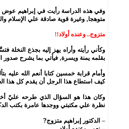
وفي هذه الدراسة رأيت في إبراهيم عوض -ك
متوهجا, وغيرة قوية صادقة علي الإسلام والع
متزوج.. وعنده أولاد!!
وكأني رأيته وأراه يهز إليه بجذع النخلة فتس
بقلمه يمنة ويسرة, فيأتي بما يشرح صدور 
وأمام قرابة خمسين كتابا أنعم الله عليه بت
كيف استطاع هذا الرجل أن يقدم كل هذا الع
وكان هذا هو السؤال الذي طرحه عليّ أخي ا
نظرة علي مكتبتي ووجدها عامرة بكتب الدكت
– الدكتور إبراهيم متزوج?
– نعم.. وعنده أولاد.