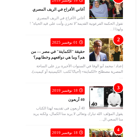
18 نوفمبر 2019
أغاني الأفراح في الريف المصري
أغاني الأفراح في الريف المصري
تقول الحكمة الفرعونية القديمة"لا تحزن وأنت على قيد الحياة" !
ولهذا ا…
01 نوفمبر 2025
حقيقة "الكمايتة" في مصر — من
هم؟ وما هي دوافعهم وخطابهم؟
إعداد / محمد أبو الوفا في السنوات الأخيرة برز على الساحة
المصرية مصطلح «الكمايتة» (أحيانًا تُكتب: الكيميتية أو كيميت)،
…
18 نوفمبر 2019
40 أربعون
40 أربعون فى تقديمه لهذا الكتاب
يقول المؤلف: الله تبارك وتعالى لا يريد منا الكمال، ولكنه يريد
منا السعي ال…
18 نوفمبر 2019