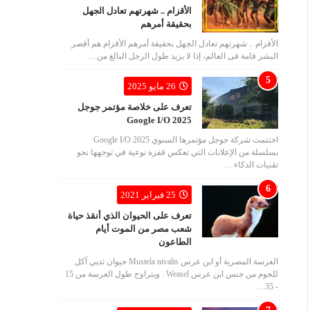
الأقزام .. شهرتهم تعادل الجهل
بحقيقة أمرهم
الأقزام .. شهرتهم تعادل الجهل بحقيقة أمرهم الأقزام هم أقصر
البشر قامة فى العالم، إذا لا يزيد طول الرجل البالغ من…
26 مايو 2025
تعرف على خلاصة مؤتمر جوجل
Google I/O 2025
اختتمت شركة جوجل مؤتمرها السنوي Google I/O 2025
بسلسلة من الإعلانات التي تعكس قفزة نوعية في توجهها نحو
تقنيات الذكاء …
25 فبراير 2021
تعرف على الحيوان الذي أنقذ حياة
شعب مصر من الموت أيام
الطاعون
العرسة المصرية أو ابن عرس Mustela nivalis حيوان ثديي آكل
للحوم من جنس ابن عرس Weasel . ويتراوح طول العرسة من 15
- 35…