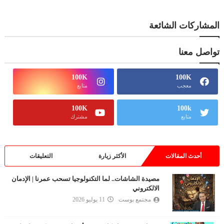
المشاركات الشائعة
تواصل معنا
100K
100K
معجب
متابع
100K
100k
متابع
مشترك
أحدث المقالات
الأكثر زيارة
التعليقات
مصيدة الشاشات.. لما التكنولوجيا تسحب عمرنا | الإدمان
الالكتروني
مجتمع بوست
11 يوليو 2026