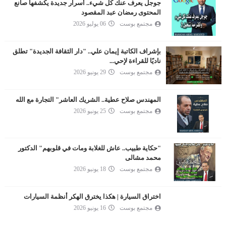
جوجل يعرف عنك كل شيء.. أسرار جديدة يكشفها صانع
المحتوى رمضان عبد المقصود
مجتمع بوست
06 يوليو 2026
بإشراف الكاتبة إيمان علي.. "دار الثقافة الجديدة" تطلق
ناديًا للقراءة لإحي...
مجتمع بوست
29 يونيو 2026
المهندس صلاح عطية.. الشريك العاشر" التجارة مع الله
مجتمع بوست
25 يونيو 2026
"حكاية طبيب.. عاش للغلابة ومات في قلوبهم" الدكتور
محمد مشالى
مجتمع بوست
18 يونيو 2026
اختراق السيارة | هكذا يخترق الهكر أنظمة السيارات
مجتمع بوست
16 يونيو 2026