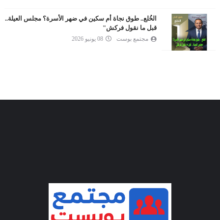
الخُلع.. طوق نجاة أم سكين في ضهر الأسرة؟ مجلس العيلة..
قبل ما نقول فركش"
مجتمع بوست
08 يونيو 2026