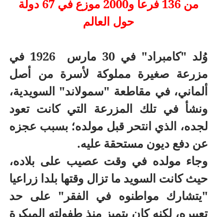
من 136 فرعاً و2000 موزع في 67 دولة
حول العالم
وُلد "كامبراد" في 30 مارس 1926 في
مزرعة صغيرة مملوكة لأسرة من أصل
ألماني، في مقاطعة "سمولاند" السويدية،
ونشأ في تلك المزرعة التي كانت تعود
لجده، الذي انتحر قبل مولده؛ بسبب عجزه
عن دفع ديون مستحقة عليه.
وجاء مولده في وقت عصيب على بلاده،
حيث كانت السويد ما تزال وقتها بلدا زراعيا
"يتشارك مواطنوه في الفقر" على حد
تعبيره، لكنه كان يتميز منذ طفولته المبكرة