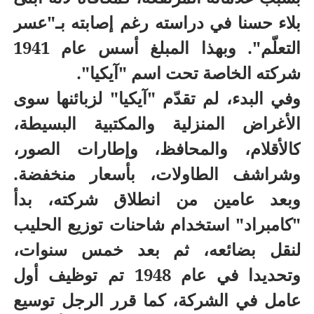
بلاء حسنا في دراسته رغم إصابته بـ"عسر
التعلّم". وبهذا المبلغ أسس عام 1941
شركته الخاصة تحت اسم "آيكيا".
وفي البدء، لم تقدّم "آيكيا" لزبائنها سوى
الأغراض المنزلية والمكتبية البسيطة،
كالأقلام، والمحافظ، وإطارات الصور،
وشراشف الطاولات، بأسعار منخفضة.
وبعد عامين من انطلاق شركته، بدأ
"كامبراد" استخدام شاحنات توزيع الحليب
لنقل بضائعه، ثم بعد خمس سنوات،
وتحديدا في عام 1948 تم توظيف أول
عامل في الشركة، كما قرر الرجل توسيع