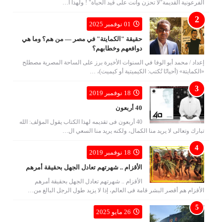
الفرعونية القديمة"لا تحزن وأنت على قيد الحياة" ! ولهذا ا…
01 نوفمبر 2025
حقيقة "الكمايتة" في مصر — من هم؟ وما هي
دوافعهم وخطابهم؟
إعداد / محمد أبو الوفا في السنوات الأخيرة برز على الساحة المصرية مصطلح
«الكمايتة» (أحيانًا تُكتب: الكيميتية أو كيميت)، …
18 نوفمبر 2019
40 أربعون
40 أربعون فى تقديمه لهذا الكتاب يقول المؤلف: الله
تبارك وتعالى لا يريد منا الكمال، ولكنه يريد منا السعي ال…
18 نوفمبر 2019
الأقزام .. شهرتهم تعادل الجهل بحقيقة أمرهم
الأقزام .. شهرتهم تعادل الجهل بحقيقة أمرهم
الأقزام هم أقصر البشر قامة فى العالم، إذا لا يزيد طول الرجل البالغ من…
26 مايو 2025