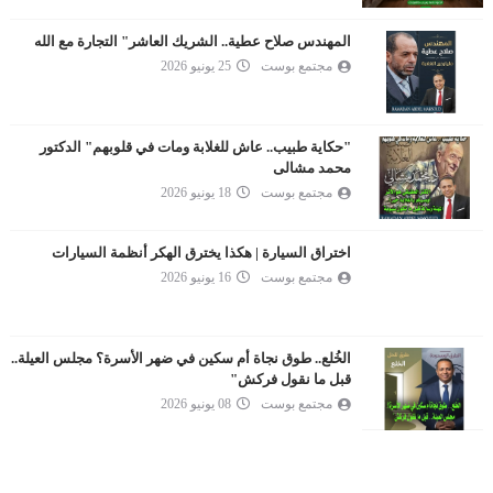
المهندس صلاح عطية.. الشريك العاشر" التجارة مع الله
مجتمع بوست
25 يونيو 2026
"حكاية طبيب.. عاش للغلابة ومات في قلوبهم" الدكتور
محمد مشالى
مجتمع بوست
18 يونيو 2026
اختراق السيارة | هكذا يخترق الهكر أنظمة السيارات
مجتمع بوست
16 يونيو 2026
الخُلع.. طوق نجاة أم سكين في ضهر الأسرة؟ مجلس العيلة..
قبل ما نقول فركش"
مجتمع بوست
08 يونيو 2026