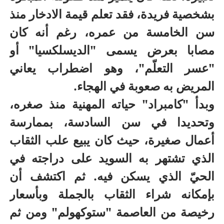
بشخصية فريدة، فقد تعلم قيمة الادخار منذ
سن الخامسة من عمره، رغم أنه كان
مصابا بعرض يسمى "الديسلكسيا" أو
"عسر التعلّم"، وهو اضطراب يعاني
المريض به صعوبة في الهجاء.
وبدأ "كامبراد" حياته المهنية منذ صغره،
وتحديدا في سن السادسة، بممارسة
أعمال صغيرة، حيث كان يبيع علب الثقاب
الذي تشتهر به السويد على دراجته في
الحيّ الذي يسكن فيه. ثم اكتشف أن
بإمكانه شراء الثقاب بالجملة وبأسعار
رخيصة من العاصمة "ستوكهولم" ومن ثم