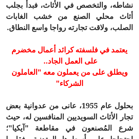
نشاطه، والتخصص في الأثاث، فبدأ بجلب
أثاث محلي الصنع من خشب الغابات
الصلب، ولاقت تجارته رواجا واسع النطاق.
يعتمد في فلسفته كرائد أعمال مخضرم
على العمل الجاد..
ويطلق على من يعملون معه "العاملون
الشركاء"
بحلول عام 1955، عانى من عدوانية بعض
تجار الأثاث السويديين المنافسين له، حيث
شرع المُصنعون في مقاطعة "آيكيا"؛
احتجاجا على أسعارها المتدنية، فقاموا