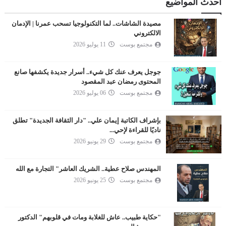
احدث المواضيع
مصيدة الشاشات.. لما التكنولوجيا تسحب عمرنا | الإدمان
الالكتروني
مجتمع بوست
11 يوليو 2026
جوجل يعرف عنك كل شيء.. أسرار جديدة يكشفها صانع
المحتوى رمضان عبد المقصود
مجتمع بوست
06 يوليو 2026
بإشراف الكاتبة إيمان علي.. "دار الثقافة الجديدة" تطلق
ناديًا للقراءة لإحي...
مجتمع بوست
29 يونيو 2026
المهندس صلاح عطية.. الشريك العاشر" التجارة مع الله
مجتمع بوست
25 يونيو 2026
"حكاية طبيب.. عاش للغلابة ومات في قلوبهم" الدكتور