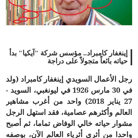
أسرة
أسرة
مجتمع بوست
11 يوليو 2026
مجتمع بوست
إينغفار كامبراد.. مؤسس شركة "آيكيا" بدأ
مصيدة الشاشات.. لما التكنولوجيا تسحب
مصيدة الشاشات..
حياته بائعاً متجولاً على دراجة
عمرنا | الإدمان الالكتروني
عمرنا | الإدمان ال
رجل الأعمال السويدي إينغفار كامبراد (ولد
في 30 مارس 1926 في ليونغبي، السويد -
27 يناير 2018) واحد من أغرب مشاهير
العالم وأكثرهم عصامية، فقد استهل الرجل
مشوار حياته خالي الوفاض تماما، ثم أصبح
واحدا من أثرى أثرياء العالم الآن، بوصفه