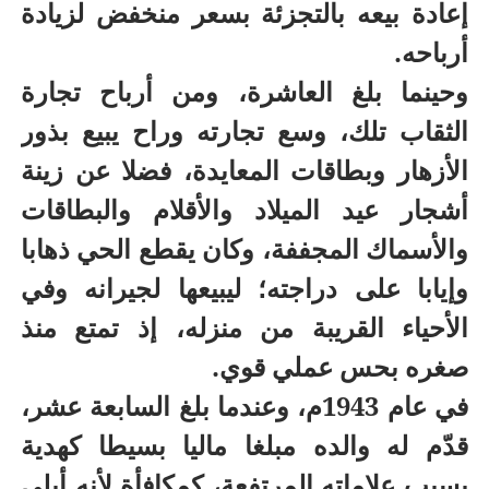
إعادة بيعه بالتجزئة بسعر منخفض لزيادة
أرباحه.
وحينما بلغ العاشرة، ومن أرباح تجارة
الثقاب تلك، وسع تجارته وراح يبيع بذور
الأزهار وبطاقات المعايدة، فضلا عن زينة
أشجار عيد الميلاد والأقلام والبطاقات
والأسماك المجففة، وكان يقطع الحي ذهابا
وإيابا على دراجته؛ ليبيعها لجيرانه وفي
الأحياء القريبة من منزله، إذ تمتع منذ
صغره بحس عملي قوي.
في عام 1943م، وعندما بلغ السابعة عشر،
قدّم له والده مبلغا ماليا بسيطا كهدية
بسبب علاماته المرتفعة، كمكافأة لأنه أبلى