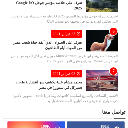
تعرف على خلاصة مؤتمر جوجل Google I/O
2025
اختتمت شركة جوجل مؤتمرها السنوي Google I/O 2025 بسلسلة من الإعلانات
التي تعكس قفزة نوعية في توجهها نحو تقنيات الذكاء …
25 فبراير 2021
تعرف على الحيوان الذي أنقذ حياة شعب مصر
من الموت أيام الطاعون
العرسة المصرية أو ابن عرس Mustela nivalis حيوان ثديي آكل للحوم من جنس
ابن عرس Weasel . ويتراوح طول العرسة من 15 - 35…
08 فبراير 2021
محمد هشام عبية يكشف سر انتشار circle k
(سيركل كي ستورز) في مصر
الانتشار المفاجئ والسريع لسلسلة كافيهات ومتاجر circle k الشهور الأخيرة
في شوارع القاهرة وتحت كباريها المستحدثة، بل ود…
تواصل معنا
100K
100K