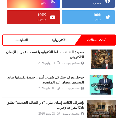
معجب
متابع
100K
100k
متابع
مشترك
أحدث المقالات
الأكثر زيارة
التعليقات
مصيدة الشاشات.. لما التكنولوجيا تسحب عمرنا | الإدمان
الالكتروني
مجتمع بوست
11 يوليو 2026
جوجل يعرف عنك كل شيء.. أسرار جديدة يكشفها صانع
المحتوى رمضان عبد المقصود
مجتمع بوست
06 يوليو 2026
بإشراف الكاتبة إيمان علي.. "دار الثقافة الجديدة" تطلق
ناديًا للقراءة لإحي...
مجتمع بوست
29 يونيو 2026