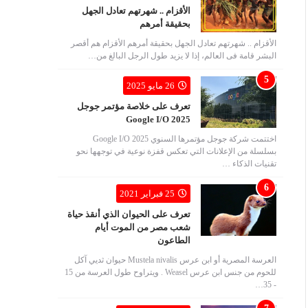
الأقزام .. شهرتهم تعادل الجهل
بحقيقة أمرهم
الأقزام .. شهرتهم تعادل الجهل بحقيقة أمرهم الأقزام هم أقصر
البشر قامة فى العالم، إذا لا يزيد طول الرجل البالغ من…
26 مايو 2025
تعرف على خلاصة مؤتمر جوجل
Google I/O 2025
اختتمت شركة جوجل مؤتمرها السنوي Google I/O 2025
بسلسلة من الإعلانات التي تعكس قفزة نوعية في توجهها نحو
تقنيات الذكاء …
25 فبراير 2021
تعرف على الحيوان الذي أنقذ حياة
شعب مصر من الموت أيام
الطاعون
العرسة المصرية أو ابن عرس Mustela nivalis حيوان ثديي آكل
للحوم من جنس ابن عرس Weasel . ويتراوح طول العرسة من 15
- 35…