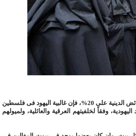
11 يوليو 2026
 لما التكنولوجيا تسحب
الكتروني
وفي حين تقتصر نسبة الملتزمين بكافة الفرائض الدينية على 20%، فإن غالبية اليهود فى فلسطين
ليهودية، وفقاً لخلفيتهم العرقية والعائلية، ولميولهم
 بيت، وإن كان بعضها يوجد في بيوت المغالين في