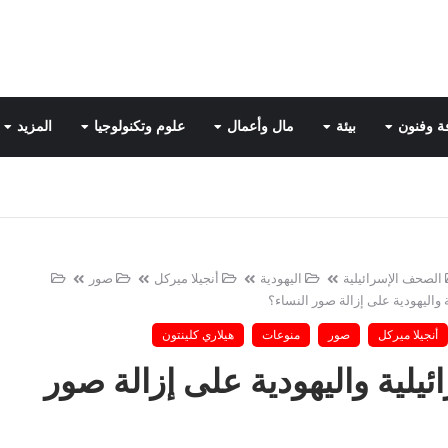
ة وفنون
بيئة
مال وأعمال
علوم وتكنولوجيا
المزيد
الصحف الإسرائيلية
اليهودية
أنجيلا ميركل
صور
واليهودية على إزالة صور النساء؟
أنجيلا ميركل
صور
منوعات
هيلاري كلينتون
لية واليهودية على إزالة صور