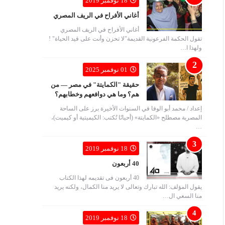
18 نوفمبر 2019
أغاني الأفراح في الريف المصري
أغاني الأفراح في الريف المصري
تقول الحكمة الفرعونية القديمة"لا تحزن وأنت على قيد الحياة" !
ولهذا ا…
01 نوفمبر 2025
حقيقة "الكمايتة" في مصر — من
هم؟ وما هي دوافعهم وخطابهم؟
إعداد / محمد أبو الوفا في السنوات الأخيرة برز على الساحة
المصرية مصطلح «الكمايتة» (أحيانًا تُكتب: الكيميتية أو كيميت)،
…
18 نوفمبر 2019
40 أربعون
40 أربعون فى تقديمه لهذا الكتاب
يقول المؤلف: الله تبارك وتعالى لا يريد منا الكمال، ولكنه يريد
منا السعي ال…
18 نوفمبر 2019