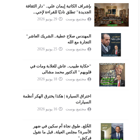
بإشراف الكاتبة إيمان علي.. "دار الثقافة
الجديدة" تطلق ناديًا للقراءة لإحي...
مجتمع بوست
29 يونيو 2026
المهندس صلاح عطية.. الشريك العاشر"
التجارة مع الله
مجتمع بوست
25 يونيو 2026
"حكاية طبيب.. عاش للغلابة ومات في
قلوبهم" الدكتور محمد مشالى
مجتمع بوست
18 يونيو 2026
اختراق السيارة | هكذا يخترق الهكر أنظمة
السيارات
مجتمع بوست
16 يونيو 2026
الخُلع.. طوق نجاة أم سكين في ضهر
الأسرة؟ مجلس العيلة.. قبل ما نقول
فركش"