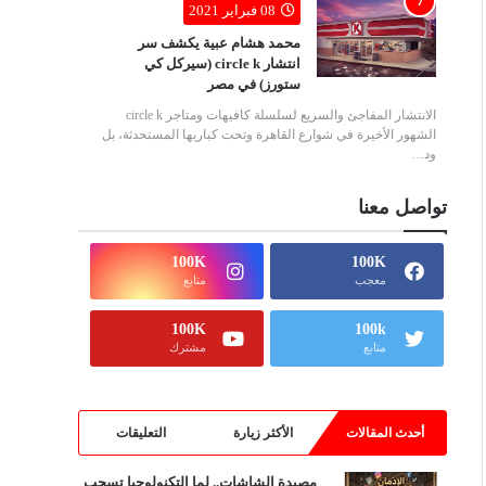
08 فبراير 2021
محمد هشام عبية يكشف سر
انتشار circle k (سيركل كي
ستورز) في مصر
الانتشار المفاجئ والسريع لسلسلة كافيهات ومتاجر circle k
الشهور الأخيرة في شوارع القاهرة وتحت كباريها المستحدثة، بل
ود…
تواصل معنا
100K
100K
معجب
متابع
100K
100k
متابع
مشترك
أحدث المقالات
الأكثر زيارة
التعليقات
مصيدة الشاشات.. لما التكنولوجيا تسحب