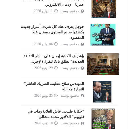
عمرنا | الإدمان الالكتروني
مجتمع بوست
11 يوليو 2026
جوجل يعرف عنك كل شيء.. أسرار جديدة
يكشفها صانع المحتوى رمضان عبد
المقصود
مجتمع بوست
06 يوليو 2026
بإشراف الكاتبة إيمان علي.. "دار الثقافة
الجديدة" تطلق ناديًا للقراءة لإحي...
مجتمع بوست
29 يونيو 2026
المهندس صلاح عطية.. الشريك العاشر"
التجارة مع الله
مجتمع بوست
25 يونيو 2026
"حكاية طبيب.. عاش للغلابة ومات في
قلوبهم" الدكتور محمد مشالى
مجتمع بوست
18 يونيو 2026