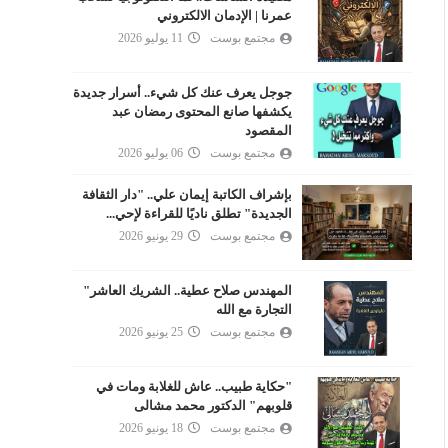
عمرنا | الإدمان الالكتروني
مجتمع بوست
11 يوليو 2026
جوجل يعرف عنك كل شيء.. أسرار جديدة
يكشفها صانع المحتوى رمضان عبد
المقصود
مجتمع بوست
06 يوليو 2026
بإشراف الكاتبة إيمان علي.. "دار الثقافة
الجديدة" تطلق ناديًا للقراءة لإحي...
مجتمع بوست
29 يونيو 2026
المهندس صلاح عطية.. الشريك العاشر"
التجارة مع الله
مجتمع بوست
25 يونيو 2026
"حكاية طبيب.. عاش للغلابة ومات في
قلوبهم" الدكتور محمد مشالى
مجتمع بوست
18 يونيو 2026