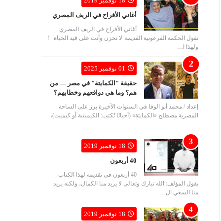
18 نوفمبر 2019
أغاني الأفراح في الريف المصري
أغاني الأفراح في الريف المصري
تقول الحكمة الفرعونية القديمة"لا تحزن وأنت على قيد الحياة" !
ولهذا ا…
01 نوفمبر 2025
حقيقة "الكمايتة" في مصر — من
هم؟ وما هي دوافعهم وخطابهم؟
إعداد / محمد أبو الوفا في السنوات الأخيرة برز على الساحة
المصرية مصطلح «الكمايتة» (أحيانًا تُكتب: الكيميتية أو كيميت)،
…
18 نوفمبر 2019
40 أربعون
40 أربعون فى تقديمه لهذا الكتاب
يقول المؤلف: الله تبارك وتعالى لا يريد منا الكمال، ولكنه يريد
منا السعي ال…
18 نوفمبر 2019