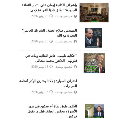
بإشراف الكاتبة إيمان علي.. "دار الثقافة
الجديدة" تطلق ناديًا للقراءة لإحي...
مجتمع بوست
29 يونيو 2026
المهندس صلاح عطية.. الشريك العاشر"
التجارة مع الله
مجتمع بوست
25 يونيو 2026
"حكاية طبيب.. عاش للغلابة ومات في
قلوبهم" الدكتور محمد مشالى
مجتمع بوست
18 يونيو 2026
اختراق السيارة | هكذا يخترق الهكر أنظمة
السيارات
مجتمع بوست
16 يونيو 2026
الخُلع.. طوق نجاة أم سكين في ضهر
الأسرة؟ مجلس العيلة.. قبل ما نقول
فركش"