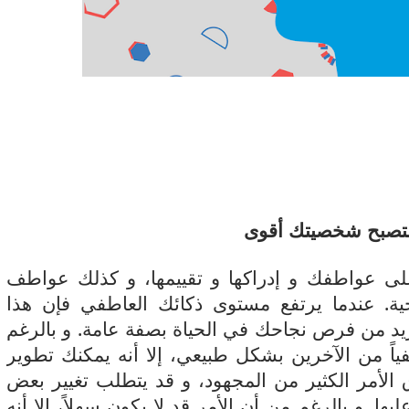
11 يوليو 2026
 لما التكنولوجيا تسحب
الكتروني
لى عواطفك و إدراكها و تقييمها، و كذلك عواطف
حية. عندما يرتفع مستوى ذكائك العاطفي فإن هذا
د من فرص نجاحك في الحياة بصفة عامة. و بالرغم
اً من الآخرين بشكل طبيعي، إلا أنه يمكنك تطوير
لأمر الكثير من المجهود، و قد يتطلب تغيير بعض
ها. و بالرغم من أن الأمر قد لا يكون سهلاً، إلا أنه