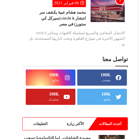
08 فبراير 2021
محمد هشام عبية يكشف سر
انتشار circle k (سيركل كي
ستورز) في مصر
الانتشار المفاجئ والسريع لسلسلة كافيهات ومتاجر circle k
الشهور الأخيرة في شوارع القاهرة وتحت كباريها المستحدثة، بل
ود…
تواصل معنا
100K
100K
معجب
متابع
100K
100k
متابع
مشترك
أحدث المقالات
الأكثر زيارة
التعليقات
مصيدة الشاشات.. لما التكنولوجيا تسحب