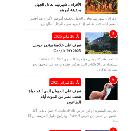
الأقزام .. شهرتهم تعادل الجهل
بحقيقة أمرهم
الأقزام .. شهرتهم تعادل الجهل بحقيقة أمرهم الأقزام هم أقصر
البشر قامة فى العالم، إذا لا يزيد طول الرجل البالغ من…
26 مايو 2025
تعرف على خلاصة مؤتمر جوجل
Google I/O 2025
اختتمت شركة جوجل مؤتمرها السنوي Google I/O 2025
بسلسلة من الإعلانات التي تعكس قفزة نوعية في توجهها نحو
تقنيات الذكاء …
25 فبراير 2021
تعرف على الحيوان الذي أنقذ حياة
شعب مصر من الموت أيام
الطاعون
العرسة المصرية أو ابن عرس Mustela nivalis حيوان ثديي آكل
للحوم من جنس ابن عرس Weasel . ويتراوح طول العرسة من 15
- 35…